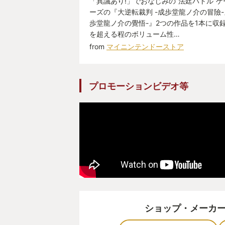
「異議あり!」でおなじみの“法廷バトル”
ーズの『大逆転裁判 -成歩堂龍ノ介の冒險-
その素晴らしい推理力でばっさばっ
歩堂龍ノ介の覺悟-』2つの作品を1本に収
ます。
を超える程のボリューム性…
ただし、切っちゃいけないものも結
from
マイニンテンドーストア
ーする成歩堂君が大変そうでした。
プロモーションビデオ等
・原作シャーロック・ホームズへの
バスカビル家とかまだらの紐とか唇
原作を読んだことのある人なら反応
ん。細かい展開の中にも色々ネタが
うのに気づくのもまた楽しい。
あ、原作を読んでなくても大丈夫、
ます。
ショップ・メーカ