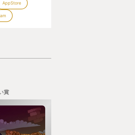
AppStore
もいい
eam
ですなぁ。
てもご褒美になると
い賞
と思うかもしれませ
かく見てください、