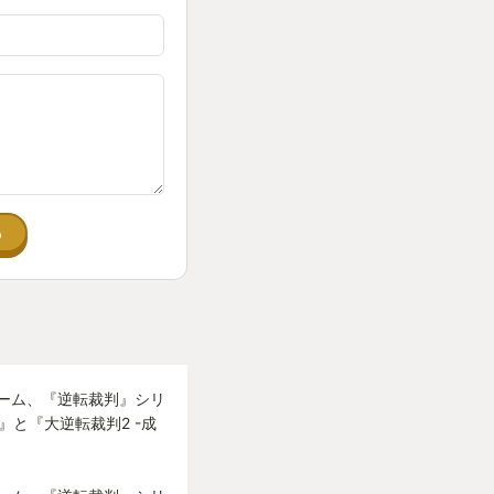
のゲームとは一味違
一真の熱い友情が素
る
い・・。
としみじみ。
した。
ゲーム、『逆転裁判』シリ
』と『大逆転裁判2 -成
。
・ホームズが出てき