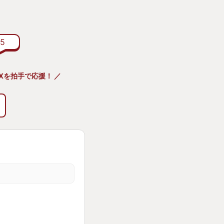
んでおり、キャラク
5
ニヤニヤしてしまい
きさせない、そんな
オXを拍手で応援！ ／
とッ！」
敵
ません。
ーズはは言うに及ば
のビシィ！など、な
のよいアニメーショ