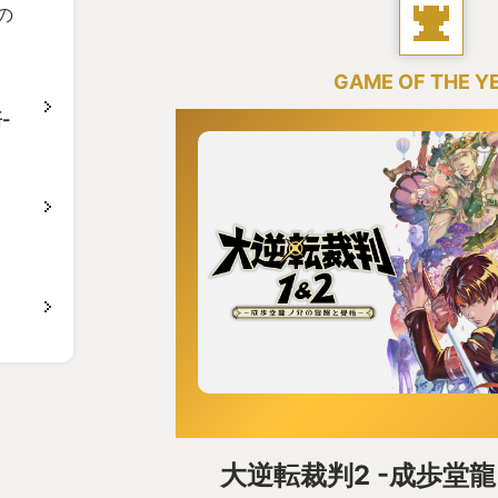
の
GAME OF THE Y
-
大逆転裁判2 -成歩堂