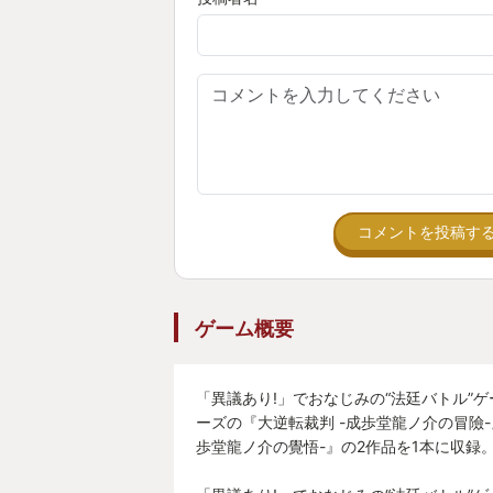
ただ読み進むだけのシナリオメイン
います。
・シナリオ、成歩堂龍ノ介と亜双義
敵
コメントを投稿す
あぁ、ネタバレせずにこれは書けな
とにかく、若者の友情は良いものだ
「友よ・・」の言葉にうるっと来ま
ゲーム概要
・ホームズさんの切れ味が素敵
「異議あり!」でおなじみの“法廷バトル”
ーズの『大逆転裁判 -成歩堂龍ノ介の冒險-
歩堂龍ノ介の覺悟-』の2作品を1本に収録
言わずとしれた名探偵シャーロック
ます。