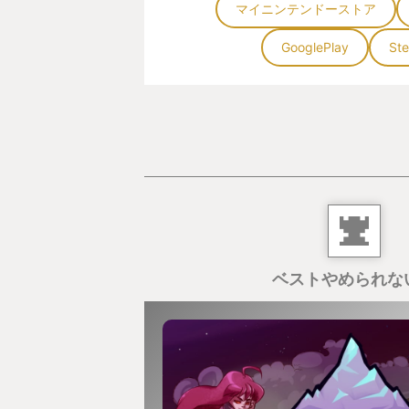
マイニンテンドーストア
・寿沙都さんになら何回投げられて
GooglePlay
St
強い女性は同時に美しくもあるもの
この御方になら何度背負い投げされ
思いました。
・夏目漱石の四文字熟語（？）
「マメモミッ！（ビシィッ）」
ベストやめられな
「優柔不断ッ！（ビシィッ）」
「即刻絶縁ッ！（ビシィッ）」
... etc
夏目漱石がなぜこんなセリフ・・？
んが、細かい詮索は無用です。とに