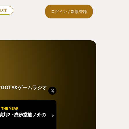
ラジオ
ログイン / 新規登録
rGOTY&ゲームラジオ
 THE YEAR
裁判2 -成歩堂龍ノ介の