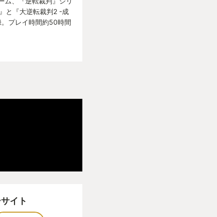
ゲーム、『逆転裁判』シリ
』と『大逆転裁判2 -成
さと謎を切っていき
録。プレイ時間約50時間
構切るので、フォロ
愛を感じる
のねじれた男とか、
する単語がたくさ
隠れていて、そうい
冒頭に説明してくれ
ーサイト