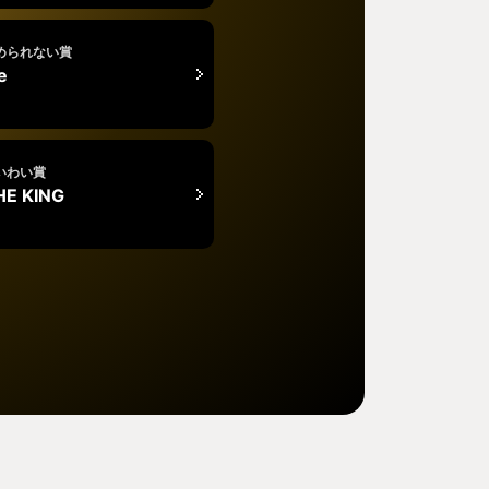
められない賞
e
いわい賞
HE KING