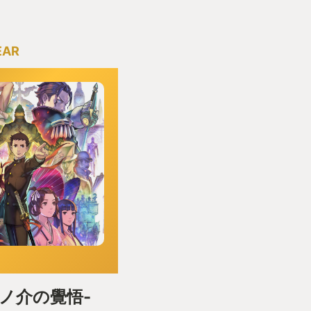
EAR
龍ノ介の覺悟-