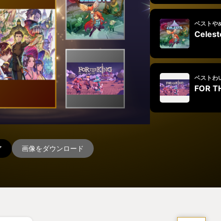
ベストや
Celest
ベストわ
FOR T
ア
画像をダウンロード