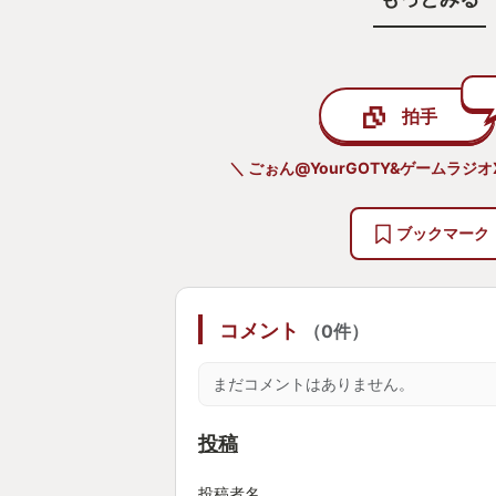
・切れ味の良い文章が素敵
ひとつひとつの会話がウィットに富
拍手
ターたちの会話を聞いているだけで
ます。何気ない会話でもまったく飽
＼ ごぉん@YourGOTY&ゲームラジ
テキストで構成されていました。
「目とはすべからく”泳ぐもの”ある
ブックマーク
・切れ味の良いアニメーションも素
コメント
（0件）
切れ味が良いのは文章だけではあり
まだコメントはありません。
言わずとしれた「異議あり！」のポ
ず、ホームズの指の動き、夏目漱石
投稿
んだか見てて気持ちよくなる切れ味
ンで溢れていました。
投稿者名