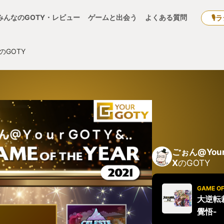
みんなのGOTY・レビュー
ゲームと出会う
よくある質問
🎙
のGOTY
ごぉん@You
X
のGOTY
GAME OF
大逆転
覺悟-