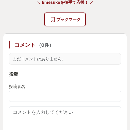
＼ Emesukeを拍手で応援！ ／
えて段々と人口が減ってきていた本作が2になり再び
人口が増えたことがとても嬉しい。
ブックマーク
まるでキャッチコピー通り、ヒーローが再集合した
ようなワクワク感に包まれている。
また6年間欠かさず新スキンや新キャラ、イベントな
コメント
（0件）
どアップデートを続けてくれたBlizzardにも本当に感
謝したい。
まだコメントはありません。
ゲーム外でもYouTubeのショートムービーや小説な
投稿
ど、世界観の掘り下げが沢山あって本当に面白い。
投稿者名
今後はファン待望のキャンペーンモードも追加予定
であり、益々コンテンツが盛んになることを期待し
ている。
世界はヒーローを求めている。あなたも共に立ち上
がろう。