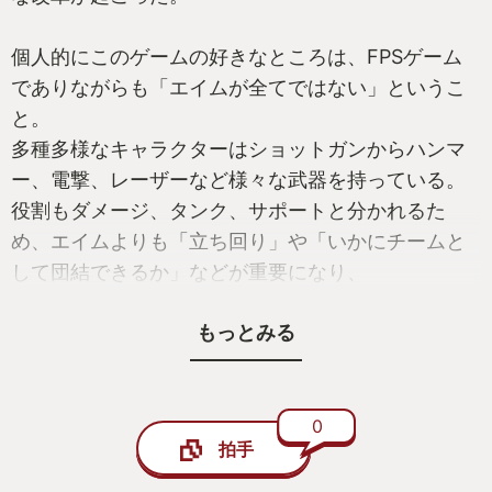
個人的にこのゲームの好きなところは、FPSゲーム
でありながらも「エイムが全てではない」というこ
と。
多種多様なキャラクターはショットガンからハンマ
ー、電撃、レーザーなど様々な武器を持っている。
役割もダメージ、タンク、サポートと分かれるた
め、エイムよりも「立ち回り」や「いかにチームと
して団結できるか」などが重要になり、
キャラクターの1人、トレーサーが話す「君もヒーロ
もっとみる
ーやってみない？」という言葉通り、エイムが下手
でも誰かの盾になれたり、味方を治療したり、敵の
妨害に回れたり、プレイヤーに合わせたキャラがき
っと見つかる。
0
拍手
発売当初からプレイしている自分としては、6年を迎