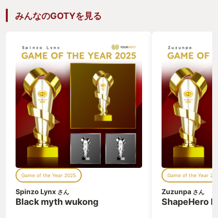
と幼少期から仲の良い少年がガール。彼
は村に住むごく普通の少年だ。偉大な役
みんなのGOTYを見る
目を持つ至点の子とは住む世界が違うと
分かっていながらも、「一緒に旅をしよ
う！」「僕が2人をサポートするん
だ！」と3人は約束を交わしていた。実
際に旅の中で、至点の戦士には確かに強
力で悪を穿つ力がありながらも、それだ
けでは救えないものがいくつもあったよ
うに思う。そうした救いの手からこぼれ
落ちそうになる悲しい心や怒りの心、バ
ラバラになった心をガールは持ち前の性
格と時には暖かい料理で救うことができ
る存在だ。彼の立ち振る舞いからは学ぶ
ことがとても多い。3人以外にも個性豊
かな仲間達や敵が多く、それぞれの持つ
背景が少しずつ絡まり、物語は予想外の
展開へと転がっていく。 グラフィック
はとても丁寧に作り込まれたピクセルア
Game of the Year 2025
Game of the Year 20
ートで、壮大な自然や仄暗い洞窟も、温
かみのある料理まで美麗かつ細やかに表
Spinzo Lynx
Zuzunpa
さん
さん
現されている。特に私としては、幾つも
Black myth wukong
ShapeHero F
重なり合う大きな滝と長い時の流れを感
じされる巨大な時計塔がとても印象的