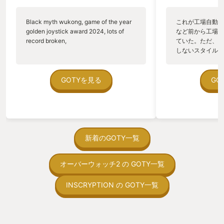
で、思わずコントローラーから手を離し
てしばらく背景マップを見回していた。
Black myth wukong, game of the year
これが工場自動化
音楽にもかなり力が入っており、バリ
golden joystick award 2024, lots of
など前から工場自
エーション豊かなBGMが旅を盛り上げて
record broken,
ていた。ただ、P
くれている。その数なんと200曲以上。
しないスタイルだし、P
そのため使い回すようなことはほとんど
のゲームいっぱい
なく、行く先々で新しい音楽が流れてき
ていた。 ただ、Sha
て毎回心が高揚した。ジュークボックス
在を知ってから、
GOTYを見る
GO
のように、酒場で仲間のバンドがゲーム
う。気になる。ほ
中の音楽をケルトっぽくアレンジしてく
ゃった。あぁ、セ
れるのは控えめに言って最高。 戦闘は
っている。あっ、
完全ターン制であり、タイミングよくボ
がない少しだけだ
タンを押すとダメージカットや追加攻撃
を始めると、覚え
が入るという特性を持っている。入力が
間制限があって、
新着のGOTY一覧
成功したときの音がなんとも小気味良く
取っ付きづらいじ
気持ち良い。タイミングは中々シビアだ
トコンベアの配置
が、ゲームを続けるうちに成功率が上が
オーバーウォッチ2 の GOTY一覧
ん！このゲーム、
ってくると自分の成長を感じられるの
向けか？というの
だ。また、敵の攻撃を阻害できるロック
の印象。 しかし
INSCRYPTION の GOTY一覧
システムや、通常攻撃でマナ(MP)が少し
止する設定を有効
ずつ回復するシステムなどにより、戦略
の仕組みの理解が
的なバトルを作り上げている。レベルデ
満足できるまで予
ザインは適切に設計されており、事務的
る！これにより沼