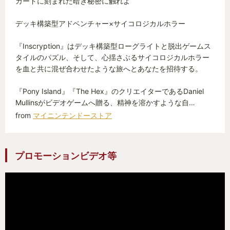
カードに刻まれた暗き秘密に触れよ
デッキ構築型アドベンチャー×サイコロジカルホラー
『Inscryption』はデッキ構築型ローグライトと脱出ゲームス
タイルのパズル、そして、心揺さぶるサイコロジカルホラー
を血と共に混ぜ合わせたような旅へとあなたを招待する。
『Pony Island』『The Hex』のクリエイターであるDaniel
Mullinsがビデオゲームへ贈る、精神を溶かすような自…
from
マイニンテンドーストア
プロモーションビデオ等