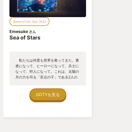
Game of the Year 2023
Emesuke
さん
Sea of Stars
私たちは何度も世界を救ってきた。勇
者になって、ヒーローになって、兵士に
なって、狩人になって。これは、太陽の
月の力を司る「至点の子」である2人の
戦士の物語。…ではなく、特別な能力も
屈強な力もない1人の「お料理戦士」
が、その優しさと明るさで世界を救う物
GOTYを見る
語だと、私は思う。 物語の舞台は、強
大な魔物「棲まう者」を生み出す錬金術
師である「フレッシュマンサー」によっ
て被害を受けてきた世界。前述した至点
の子であるヴァレアとゼイルは、棲まう
者に対抗しうる唯一の力だ。そんな彼ら