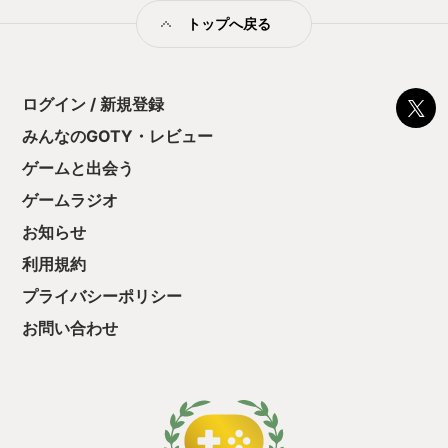
なレベル上げ作業は必要ないし、高度な
ミットがあるのに
装備のカスタムも求められない。それだ
トップへ戻る
に勤しんでしまう
け「ストーリーに集中･没頭してほし
型のローグライト
い」という意図を感じた。 私たちは何
をクリアしたら今
度も世界を救ってきたし、きっとこれか
う気持ちを揺るが
らも何度だって世界を救う。Sea of
ログイン / 新規登録
後の報酬で「これ
Starsの世界もその一つだ。しかし「た
ちゃうじゃぁん。
みんなのGOTY・レビュー
だの一つ」として過ぎ去らない、記憶に
っと試すだけだか
残るような驚きや友情、暖かさがこの世
ゲームと出会う
て、クリアしちゃ
界にはある。是非、この感情を、あなた
酬きたよ。もう寝
にも。
ゲームラジオ
・・・・・ 「ぉ
た、クリアまでや
お知らせ
も工場自動化沼に
利用規約
プライバシーポリシー
お問い合わせ