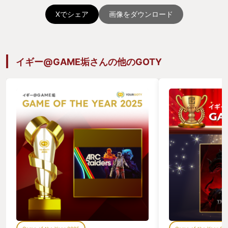
世界観的にはゴリゴリのハイファンタジーなので、
Xでシェア
画像をダウンロード
ドワーフやエルフ、ノームなどの人間以外の種族も
選べるし、戦士、僧侶、魔法使い、盗賊などの数種
類の職業も組み合わせて、自分の好きなようにパー
イギー@GAME垢さんの他のGOTY
ティを編成して冒険ができる。
職業の役割（ロール）はバトルや探索において大事
な攻略要素になるわけだが、それと同じくらいに大
切になるのが、このキャラメイクでの名前や種族を
決める事。
いわゆる『ロールプレイ』というものを自分でしっ
かり設定をしてキャラをメイクしておく事で、長く
苦しいダンジョン探索が、いつしか思い出深いもの
へと変化していく。
このあたりが苦手だという方もあるだろうが、とに