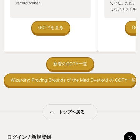
record broken,
ていた。ただ、P
な物資集めや、住人から出されるクエス
や特殊なダンジョ
性自体は古くさい感じがして、人によっては退屈だ
しないスタイルだし、P
トをこなして終わり。 ではなく、それを
どの多種多様なコ
のゲームいっぱい
と思うかもしれない。
『生きて』持って『帰ってくる』事がゲ
ら少しでも今より
ていた。 ただ、Sha
ームになっている。 つまりARCや、他の
ブリ、、ズブリ、
けれども、個人的には当時からこの様に素晴らしい
在を知ってから、
GOTYを見る
GO
プレイヤーにやられてしまったら、命を
足を取られ、、、
う。気になる。ほ
没入体験が出来るゲームが存在していた事に本当に
懸けて集めてきた大事な物資を、その場
ンクチュアリとい
ゃった。あぁ、セ
に『全ロスト』してしまうのだ。 この
くなっていた。 on
びっくりして、感動し、RPGの面白さを再確認させ
っている。あっ、
『他のプレイヤー』にやられて、物資を
イゲームでもある
がない少しだけだ
て貰ったというわけで、僕の今年のGOTYとして紹介
奪われてしまう可能性がある。 というの
わいわい共闘した
を始めると、覚え
がミソで、敵NPCであるARCも勿論脅威
ゲーム性の変化も
致しました。
間制限があって、
新着のGOTY一覧
ではあるのだが、他プレイヤーがいる事
が来ないように配
取っ付きづらいじ
で、常に予測不能なリスクが付きまと
なアプデによるゲ
トコンベアの配置
い、独特な緊張感をもたらしている。 こ
進化もこれから期
大変長文乱文になってしまいましたが、少しでもこ
Wizardry: Proving Grounds of the Mad Overlord の GOTY一覧
ん！このゲーム、
の緊張感と無事に帰ってこられた達成感
な点だ。 長々と
の『ダンジョンRPG』という物に興味が湧いた方は
向けか？というの
が、もう止められない『中毒性』に繋が
だヒヨっ子ライト
の印象。 しかし
り、もう1回、もう1回と繰り返しプレイ
チ勢である猛者プ
一度手に取ってみては如何でしょうか。
止する設定を有効
したくなる要素になっていると感じる。
追いつけなくても
というか、ここまで読んで頂いた方は、もう既にこ
の仕組みの理解が
もう1つ面白いのは、他のプレイヤーの
さがある傑作ゲー
満足できるまで予
トップへ戻る
存在は、必ずしも敵対するだけではない
の駄文を読んで頂
の『迷宮』に足を踏み入れているのかもしれません
る！これにより沼
という点だ。 時には協力してクエストを
いてしまったあな
ねww
ミットがあるのに
こなしたり、ARCを倒したり、物資を交
さい！！ ハマっ
に勤しんでしまう
『おおっと！！』
換したりできる。 VCも出来るし、簡単
型のローグライト
にエモートなどでコミュニケーションを
ログイン / 新規登録
をクリアしたら今