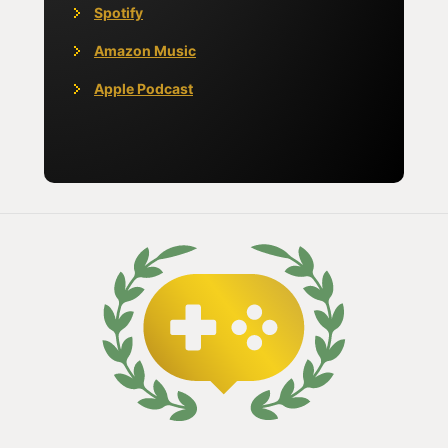
Spotify
オリジナル版を遊んできた方は嬉しい要素かと思う
Amazon Music
し、初めての方もきっと興味深く見られるのではな
いかと思う。
Apple Podcast
正直『ダンジョンRPG』というジャンルは初めて遊
ぶので、最初は心配というか、そのジャンルお決ま
りの『掟』みたいなものが受け入れられるか、不安
と楽しみが入り交じった感情でプレイを始めた。
①死のリスクと緊張感のあるダンジョン探索
キャラメイクからパーティ編成を考えながら冒険を
一緒にする仲間を招集して、装備もそこそこに早速
未踏のダンジョンへと足を踏み入れる。