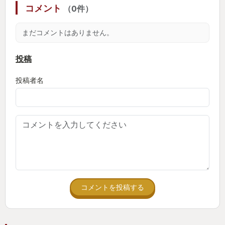
コメント
（0件）
僕はファミコン時代からRPGをプレイしていて、い
まだコメントはありません。
わゆる誰もが一度は見た事があるであろう「ドラク
エ」や「ファイナルファンタジー」などの、日本で
投稿
は王道的なRPGを夢中になって楽しんで遊んでき
投稿者名
た。
しかし、大人になるにつれて、ゲームは何となく続
けて遊んではいるが、いつしか昔ながらの『ターン
制RPG』という物はプレイしなくなり、アクション
アドベンチャーやFPS、RPGでもアクション要素の
入った最先端のゲームを好んで遊ぶようになってい
た。
コメントを投稿する
そんな僕が2024年YourGOTYで紹介したいという
か、『ダンジョンRPG』ってこんなにも没入感があ