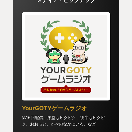
メディア・ピックアップ
ソール版でリリースされるとなって、日本における
RPGの始祖とも呼べるゲームに興味を持ったという
のが長い長い前置きです。
～・～・～・～・～・～・～・～・～・～・
今作はナンバリング続編や外伝などの新規タイトル
ではなく、第1作目のリメイク版でオリジナルからゲ
ーム性やストーリーなどは基本的には変化しておら
ず、昔ながらのターン制のRPGが楽しめる。
もちろん、グラフィックやUIなどは現代風にリッチ
になっているし、音楽も素晴らしい！！
YourGOTYゲームラジオ
あと、面白いのはオリジナル版のあの線で描かれた
第16回配信。序盤もビクビク、後半もビクビ
ダンジョンやバトルシーンが、隅の方にリアルタイ
ク、おおっと、かべのなかにいる、など
ムで確認出来る様になっている。