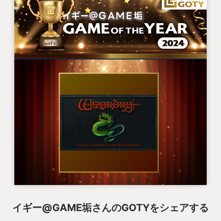
う。
つまりせっかく手塩にかけて育て上げたキャラが完
全ロストするかもしれないというリスクがあるの
だ。
ダンジョン内に仕掛けられている理不尽とも感じら
れる数々の罠と、階層が深くなる毎に強くなるモン
スター共の攻撃を受けながら、仲間を死なせてはな
らないという責任感と恐怖心を強く感じ、潜るたび
に緊張感のある探索が味わえる。
②キャラメイクとロールプレイ
そんな緊張感のあるダンジョン攻略と合わせて大事
イギー@GAME垢さんのGOTYをシェアする
なもう1つの要素がキャラメイクとロールプレイだ。