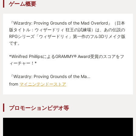
ゲーム概要
って想像力を掻き立てられ、ワクワクする冒険心を
感じられるゲームなんだと、びっくりさせられたゲ
『Wizardry: Proving Grounds of the Mad Overlord』（日本
ームがこの『ウィザードリィ』であった。
版タイトル：ウィザードリィ 狂王の試練場）は、あの伝説の
RPGシリーズ「ウィザードリィ」第一作のフル3Dリメイク版
なぜ急にウィザードリィをプレイしてみようと思っ
です。
たのか？
*Winifred PhillipsによるGRAMMY® Award受賞のスコアをフ
ィーチャー！*
それは、昨年からの僕のゲームのプレイ歴から、こ
のウィザードリィへと導かれる導線が徐々に構築さ
『Wizardry: Proving Grounds of the Ma…
れていったのだと感じている。
from
マイニンテンドーストア
昨年のこの場でも紹介したが、「ディアブロ4」を現
プロモーションビデオ等
在でも継続してプレイしていて、RPGの「キャラを
育てる」という部分の楽しみを再認識した。
そして、極めつけは昨年末頃に日本語版がリリース