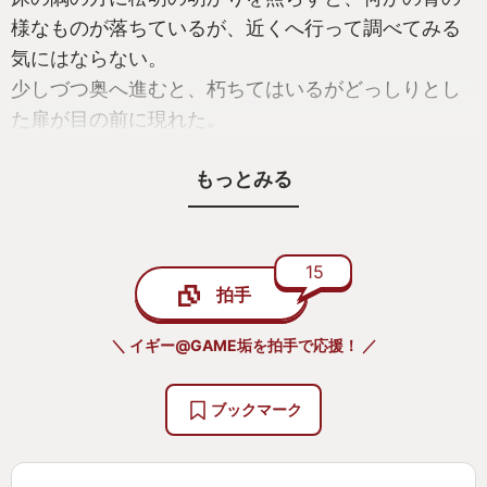
様なものが落ちているが、近くへ行って調べてみる
気にはならない。
少しづつ奥へ進むと、朽ちてはいるがどっしりとし
た扉が目の前に現れた。
恐る恐る、しかし、力を込めて、ゆっくりと重たい
もっとみる
扉を開けてみると・・・
◆◇◆◇◆◇◆◇◆◇◆◇◆◇◆◇◆◇◆◇
15
拍手
ゲーム好き、特にRPGが好きな方であれば恐らく聞
いたことがあるでしょう。
＼ イギー@GAME垢を拍手で応援！ ／
冒頭で記した『ダンジョンに潜る』というキーワー
ドを。
ブックマーク
～・～・～・～・～・～・～・～・～・～・
※ここから長い前置きがあります。