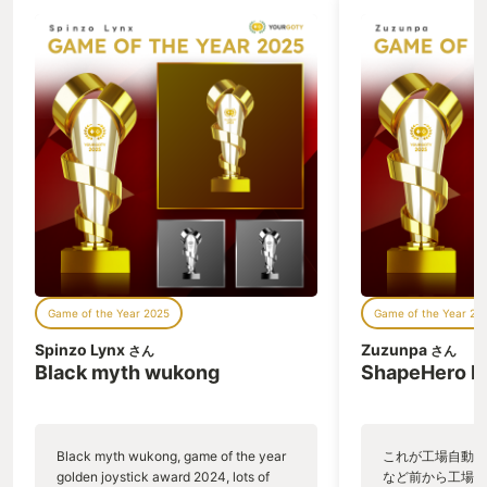
ザ』に帰らなくては、、、 帰還用エレベ
ウンドも相まって
他にもダンジョンそのものの魅力や、マップを作っ
ーターの場所を確認するためにマップを
呼んでも過言では
広げようとしたその時、、、！！
獄へと連行される
ていく感覚、クリア後の装備掘り掘りハクスラ要素
✻✻✻✻✻✻✻✻✻✻✻✻✻✻✻✻✻✻ 今年も
ーリーも秀逸で、
などの楽しみも、魅力的な要素だけど、もうちょっ
Your GOTYの季節がやって来ましたね〜
も素晴らしいが、
♪♪ 今年の僕のGOTYはアークレイダー
スの存在感が圧倒
と長くなりすぎたので、ここら辺にしてまとめに入
ス！！ いわゆる『脱出系シューター』な
く、エモーショナ
ります。
オンラインゲームです。 正直今年のリリ
り敢えずこのシネ
ース直前までノーマークなゲームだった
トーリーを1周観
けど、そのゲーム性と世界観、アート性
だ。 そして本題
ここまで紹介してきたような、ぶっちゃけ面倒くさ
のあるグラフィックに惹かれたので、リ
部分。 見下ろし
リース開始から早速プレイしてみまし
RPG。OWなフ
そうな要素こそが、最終的にはえも言われぬ達成感
た。 初めての『脱出系』でしたが、大ハ
ンジョンに潜り、
とエモさを感じさせてくれるものとなり、ダンジョ
マり♪♪ まずは先述した世界観。 荒廃し
ャラクター（クラ
た世界、人間を地下に追いやったARC
つ爽快なスキルで
ンと街の行き来を何回も繰り返すうちに『ダンジョ
Game of the Year 2025
Game of the Year 20
達、その地上で『ゴミ漁り』をするレイ
ぐっしゃバッシャ
ンに潜る』という独特な感覚と没入感のある冒険を
ダー達。 そして、生きるか死ぬかの緊張
のアクション部分
Spinzo Lynx
Zuzunpa
さん
さん
体験させてくれるゲームになっているのかなと思
感を、より一層盛り上げているのが、音
なサウンドで『気
Black myth wukong
ShapeHero F
響効果だ。 風が吹いて看板が軋む音、
はり1番分かりや
う。
ARC達の標的を探している音、レイダー
レジェンダリーと
達が頑丈な箱をこじ開ける音、銃声や爆
どのアイテムが敵
発音から足音などなど、もの凄いこだわ
言えない瞬間だろ
上の方でもお伝えしましたが、リメイクとはいえ
Black myth wukong, game of the year
これが工場自動化
りを感じる作りになっている。 1プレイ
ぺんに落ちた時に
golden joystick award 2024, lots of
など前から工場自
RPGの原点とも言えるようなゲームなので、ゲーム
は約20〜30分。 拠点の拡張などに必要
であるww そし