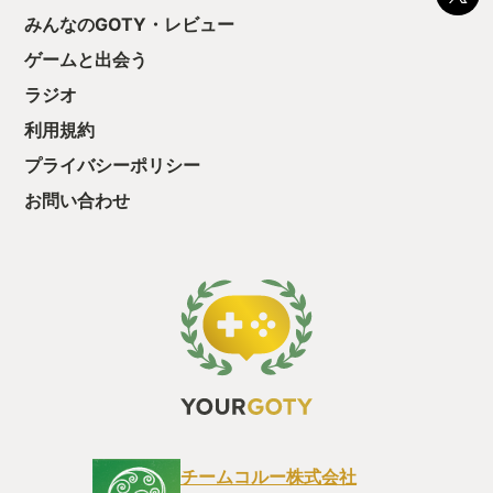
取ることも可能だ。 実際に僕も偶然出会
う気持ちを揺るが
みんなのGOTY・レビュー
った外国人とカタコトの英語でコミュニ
後の報酬で「これ
ケーションを取りながら、大型のARCを
ゲームと出会う
ちゃうじゃぁん。
倒して一緒に脱出まで出来た時は、思わ
っと試すだけだか
ず小躍りしてしまうほど楽しかった！！
ラジオ
て、クリアしちゃ
と、こんな感じでマッチを繰り返すのだ
酬きたよ。もう寝
利用規約
が、１回１回のプレイの中で、色んな出
・・・・・ 「ぉ
来事が起きるようになっているので、そ
プライバシーポリシー
た、クリアまでや
れぞれのストーリーがそこで出来上が
も工場自動化沼に
り、無事に帰ってこれた時も、帰って来
お問い合わせ
れなかった時でも？楽しかったと思える
作りになっている。 現在は意外とみんな
フレンドリーな人が多い印象なので、こ
のレビューで興味が湧きましたら是非一
緒にレイダー稼業を楽しみましょ
う〜！！ では地上でお待ちしております
(*`･ω･)ゞ 『ドンシュー！！』
チームコルー株式会社