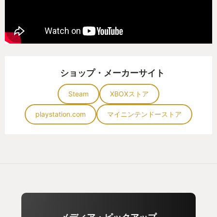
された「バルダーズゲート3」だ。
このゲームの事を語り出すと終わらなくなるので割
愛するが、RPGの起源とも呼ばれるTRPGのゲームを
コンピューターRPGでこれでもかと表現し尽くし
ショップ・メーカーサイト
た、現状最高峰のゲームと言っても過言では無いだ
ろう。これをプレイした時に感じたのは、「途方も
Steam
XBOXストア
ない物を創りましたな」という圧倒感と、これぞロ
playstation.com
マイニンテンドーストア
ールプレイだという素晴らしい没入感だった。
他にも「ペルソナ3リロード」や「ユニコーンオーバ
ーロード」、「ドラゴンズドグマ2」などなど・・・
RPGという枠の中のゲームを触りながら過ごしてき
た。
そして遂に今年の初夏に『ウィザードリィ』がコン