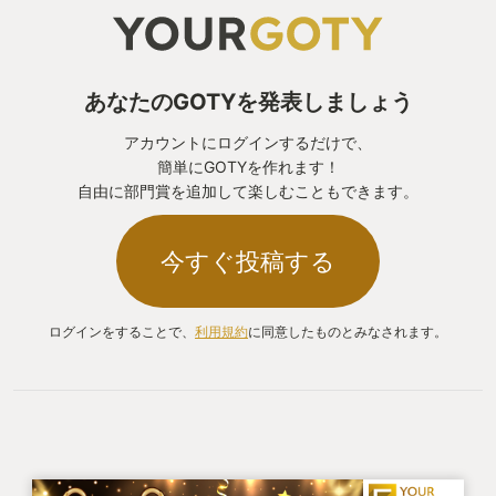
最近のゲームでは最初はチュートリアル的な難易度
で、特に考える必要なくサクサクと敵を倒して先へ
進める物が多いが、このゲームは初めはとにかく慎
あなたのGOTYを発表しましょう
重に進まないと、即全滅しかねない。
アカウントにログインするだけで、
簡単にGOTYを作れます！
地下1階のフロアから入り口付近で、ザコ敵と数回バ
自由に部門賞を追加して楽しむこともできます。
トルして、街に戻って宿屋で回復、レベルアップし
てまたダンジョンへ行き、少し進んで1つドアを開
今すぐ投稿する
け、小さい部屋を調べて街へ戻り宿屋で・・・
ログインをすることで、
利用規約
に同意したものとみなされます。
といった具合に死なないようにコツコツとダンジョ
ンを探索していく。
なぜこんなにも慎重にしなければならないのかと言
うと、死ぬとリスクがあるからだ。
街に戻って寺院で復活させて貰えるのだが、確率で
灰となり、失敗すると完全に復活不能になってしま