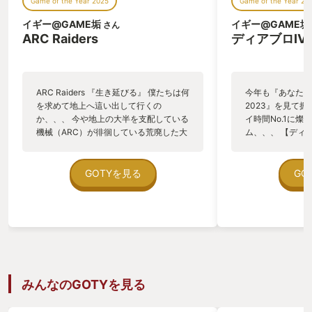
Game of the Year 2025
Game of the Year 20
かく好きなアニメキャラや職場の同僚やクラスの同
イギー@GAME垢
イギー@GAME垢
さん
級生、家族なんかの名前を適当につけておくと良い
ARC Raiders
ディアブロIV
でしょう。
自分が想像しやすい設定をしておくことをオススメ
ARC Raiders 『生き延びる』 僕たちは何
今年も『あなたの
します！！
を求めて地上へ這い出して行くの
2023』を見て
か、、、 今や地上の大半を支配している
イ時間No.1に燦
機械（ARC）が徘徊している荒廃した大
ム、、、 【ディア
そうすることで、はじめは何とも感じずに、ただた
地を彷徨い歩く。 何か使える物は無い
ック＆スラッシュ
だダンジョンを１階１階降りていき、攻略を進めて
か、、、 以前は病院だったであろう建造
るジャンルの代名
いるだけだったのに、ラスボス付近の終盤になるに
物の中を探索し、役に立つかどうか分か
う。 僕もディア
GOTYを見る
GO
らないガラクタ達をカバンの中に詰め込
プレイしたのはこ
つれて、ここまで様々な困難を一緒に乗り越えてき
む。 「ピュウヒーピリリリリっ！！」
る種の覚悟みたい
たメンバー達がいつの間にか、かけがえのない愛お
およそ人間が発することの無い、けたた
プレミアムエディ
ましい音が静寂を掻き消す。 ドローン型
でみた。 重々し
しい仲間となっていること請け合いです！！
小型機銃搭載のARC『ワスプ』だ。 どう
人間か天使か、は
やらこの建物をパトロールしていたらし
来ているのか、、
い。 発見されると厄介だ。 音を立てな
とは思えない世界
いように窓から飛び降り、物陰に隠れな
ハマり込んでしま
みんなのGOTYを見る
③いきなりまとめ
がらやり過ごす。 物資もこれくらい拾え
の超弩級ダークフ
れば十分だろう。 拠点である『スペラン
次世代機へと進化