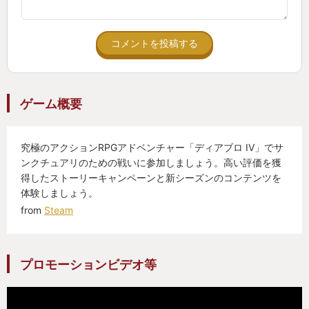
防具などのアイテムが敵から落ちた時の何とも言え
ない瞬間だろう。
コメントを投稿する
3つも4つもいっぺんに落ちた時にはもう脳汁がドバ
ドバであるww
ゲーム概要
そして、フィールドイベントや特殊なダンジョン、
ワールドBOSSなどの多種多様なコンテンツに挑戦し
究極のアクションRPGアドベンチャー「ディアブロ IV」でサ
ながら少しでも今より強い装備を求めて、ズブ
ンクチュアリのための戦いに参加しましょう。高い評価を獲
リ、、ズブリ、、、と深い深い沼へと足を取ら
得したストーリーキャンペーンと新シーズンのコンテンツを
れ、、、もがく間も無くこのサンクチュアリという
体験しましょう。
地獄から抜け出せなくなっていた。
from
Steam
on-goingなマルチプレイゲームでもある為、他のプ
プロモーションビデオ等
レイヤーとわいわい共闘したり、シーズン制による
ゲーム性の変化もあり、出来るだけ飽きが来ないよ
うに配慮されている。継続的なアプデによるゲーム