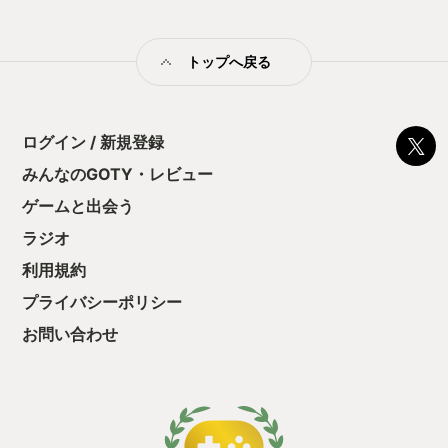
り、もう1回、もう1回と繰り返しプレイ
過言では無いだろ
止する設定を有効
したくなる要素になっていると感じる。
時に感じたのは、
の仕組みの理解が
もう1つ面白いのは、他のプレイヤーの
ましたな」という
満足できるまで予
トップへ戻る
存在は、必ずしも敵対するだけではない
ルプレイだという
る！これにより沼
という点だ。 時には協力してクエストを
た。 他にも「ペ
ミットがあるのに
こなしたり、ARCを倒したり、物資を交
「ユニコーンオー
に勤しんでしまう
換したりできる。 VCも出来るし、簡単
ゴンズドグマ2」
型のローグライト
にエモートなどでコミュニケーションを
いう枠の中のゲー
ログイン / 新規登録
をクリアしたら今
取ることも可能だ。 実際に僕も偶然出会
てきた。 そして
う気持ちを揺るが
みんなのGOTY・レビュー
った外国人とカタコトの英語でコミュニ
ザードリィ』がコ
後の報酬で「これ
ケーションを取りながら、大型のARCを
されるとなって、
ゲームと出会う
ちゃうじゃぁん。
倒して一緒に脱出まで出来た時は、思わ
祖とも呼べるゲー
っと試すだけだか
ず小躍りしてしまうほど楽しかった！！
うのが長い長い前
ラジオ
て、クリアしちゃ
と、こんな感じでマッチを繰り返すのだ
～・～・～・～・
酬きたよ。もう寝
利用規約
が、１回１回のプレイの中で、色んな出
はナンバリング続
・・・・・ 「ぉ
来事が起きるようになっているので、そ
イトルではなく、
プライバシーポリシー
た、クリアまでや
れぞれのストーリーがそこで出来上が
でオリジナルから
も工場自動化沼に
り、無事に帰ってこれた時も、帰って来
などは基本的には
お問い合わせ
れなかった時でも？楽しかったと思える
がらのターン制の
作りになっている。 現在は意外とみんな
ろん、グラフィッ
フレンドリーな人が多い印象なので、こ
リッチになってい
のレビューで興味が湧きましたら是非一
い！！ あと、面
緒にレイダー稼業を楽しみましょ
あの線で描かれた
う〜！！ では地上でお待ちしております
ーンが、隅の方に