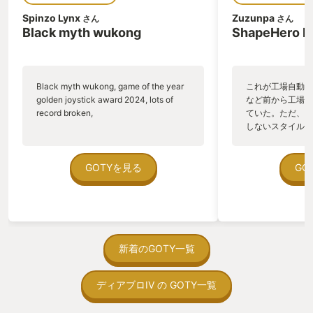
ダー達。 そして、生きるか死ぬかの緊張
最先端のゲームを
Spinzo Lynx
Zuzunpa
さん
さん
感を、より一層盛り上げているのが、音
ていた。 そんな僕が
Black myth wukong
ShapeHero F
響効果だ。 風が吹いて看板が軋む音、
で紹介したいとい
ARC達の標的を探している音、レイダー
RPG』ってこん
達が頑丈な箱をこじ開ける音、銃声や爆
像力を掻き立てら
発音から足音などなど、もの凄いこだわ
心を感じられるゲ
Black myth wukong, game of the year
これが工場自動化
りを感じる作りになっている。 1プレイ
りさせられたゲー
golden joystick award 2024, lots of
など前から工場自
は約20〜30分。 拠点の拡張などに必要
リィ』であった。
record broken,
ていた。ただ、P
な物資集めや、住人から出されるクエス
ィをプレイしてみ
しないスタイルだし、P
トをこなして終わり。 ではなく、それを
れは、昨年からの
のゲームいっぱい
『生きて』持って『帰ってくる』事がゲ
から、このウィザ
ていた。 ただ、Sha
ームになっている。 つまりARCや、他の
導線が徐々に構築
在を知ってから、
GOTYを見る
GO
プレイヤーにやられてしまったら、命を
じている。 昨年
う。気になる。ほ
懸けて集めてきた大事な物資を、その場
が、「ディアブロ
ゃった。あぁ、セ
に『全ロスト』してしまうのだ。 この
てプレイしていて
っている。あっ、
『他のプレイヤー』にやられて、物資を
てる」という部分
がない少しだけだ
奪われてしまう可能性がある。 というの
た。 そして、極
を始めると、覚え
がミソで、敵NPCであるARCも勿論脅威
語版がリリースさ
間制限があって、
新着のGOTY一覧
ではあるのだが、他プレイヤーがいる事
ト3」だ。 この
取っ付きづらいじ
で、常に予測不能なリスクが付きまと
終わらなくなるの
トコンベアの配置
い、独特な緊張感をもたらしている。 こ
起源とも呼ばれる
ディアブロIV の GOTY一覧
ん！このゲーム、
の緊張感と無事に帰ってこられた達成感
ピューターRPG
向けか？というの
が、もう止められない『中毒性』に繋が
くした、現状最高
の印象。 しかし