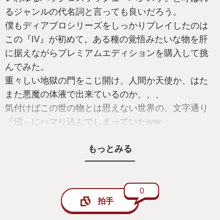
るジャンルの代名詞と言っても良いだろう。
僕もディアブロシリーズをしっかりプレイしたのは
この『IV』が初めて。ある種の覚悟みたいな物を肝
に据えながらプレミアムエディションを購入して挑
んでみた。
重々しい地獄の門をこじ開け、人間か天使か、はた
また悪魔の体液で出来ているのか、、、
気付けばこの世の物とは思えない世界の、文字通り
『沼』にハマり込んでしまっていたww
もっとみる
まずはこの超弩級ダークファンタジーな世界観。次
世代機へと進化したグラフィックとサウンドも相ま
って、最早ホラーゲームと呼んでも過言では無い雰
囲気。
0
拍手
一瞬で地獄へと連行される。
更に今作はそのストーリーも秀逸で、ムービーのク