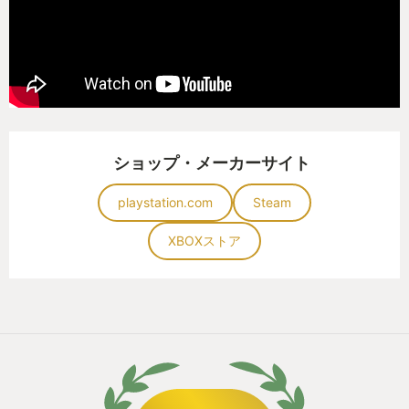
システムの改善・進化もこれから期待できる物凄く
楽しみな点だ。
長々と語ってきたが僕はまだまだヒヨっ子ライト勢
である。いわゆるガチ勢である猛者プレイヤーパイ
セン達に追いつけなくても充分に楽しめる懐の深さ
ショップ・メーカーサイト
がある傑作ゲームだと感じている。
この駄文を読んで頂いて少しでも興味が湧いてしま
playstation.com
Steam
ったあなた、、、
XBOXストア
安心してください！！
ハマってますよっww