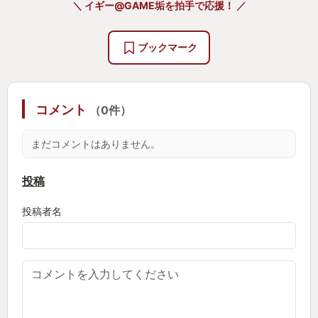
＼ イギー@GAME垢を拍手で応援！ ／
オリティも素晴らしいが、看板BOSSであるリリスの
存在感が圧倒的。
ブックマーク
敵なのにカッコよく、エモーショナルに描かれてい
る。
取り敢えずこのシネマティックなメインストーリー
コメント
（0件）
を1周観るだけでもオススメだ。
まだコメントはありません。
そして本題のハクスラであるゲーム部分。
見下ろし型視点のアクションRPG。OWなフィールド
投稿
を探索したりダンジョンに潜り、様々な特徴を持つ
投稿者名
自キャラクター（クラス）のダイナミックかつ爽快
なスキルで有象無象な悪魔共を、ぐっしゃバッシャ
となぎ倒していく。
このアクション部分も軽快な操作感や重厚なサウン
ドで『気持ちイイ』のだが、やはり1番分かりやすく
気持ち良いのは、レジェンダリーと呼ばれる武器や