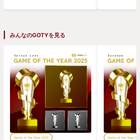
およそ人間が発することの無い、けたた
を照らすと、何か
ましい音が静寂を掻き消す。 ドローン型
ているが、近くへ
小型機銃搭載のARC『ワスプ』だ。 どう
はならない。 少
やらこの建物をパトロールしていたらし
てはいるがどっし
い。 発見されると厄介だ。 音を立てな
現れた。 恐る恐
いように窓から飛び降り、物陰に隠れな
て、ゆっくりと重
みんなのGOTYを見る
がらやり過ごす。 物資もこれくらい拾え
と・・・
れば十分だろう。 拠点である『スペラン
◆◇◆◇◆◇◆
ザ』に帰らなくては、、、 帰還用エレベ
ゲーム好き、特に
ーターの場所を確認するためにマップを
ば恐らく聞いたこ
広げようとしたその時、、、！！
頭で記した『ダン
✻✻✻✻✻✻✻✻✻✻✻✻✻✻✻✻✻✻ 今年も
キーワードを。 
Your GOTYの季節がやって来ましたね〜
～・～・～・～・
♪♪ 今年の僕のGOTYはアークレイダー
置きがあります。
ス！！ いわゆる『脱出系シューター』な
らRPGをプレイ
オンラインゲームです。 正直今年のリリ
が一度は見た事が
ース直前までノーマークなゲームだった
エ」や「ファイナ
けど、そのゲーム性と世界観、アート性
の、日本では王道
のあるグラフィックに惹かれたので、リ
て楽しんで遊んで
リース開始から早速プレイしてみまし
なるにつれて、ゲ
た。 初めての『脱出系』でしたが、大ハ
遊んではいるが、
マり♪♪ まずは先述した世界観。 荒廃し
『ターン制RPG
た世界、人間を地下に追いやったARC
くなり、アクショ
Game of the Year 2025
Game of the Year 20
達、その地上で『ゴミ漁り』をするレイ
FPS、RPGで