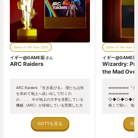
Game of the Year 2025
Game of the Year 20
イギー@GAME垢
イギー@GAME垢
さん
ARC Raiders
Wizardry: Pr
the Mad Over
ARC Raiders 『生き延びる』 僕たちは何
∞∞∞∞∞∞『ダ
を求めて地上へ這い出して行くの
∞∞∞∞∞∞
か、、、 今や地上の大半を支配している
◇◆◇◆◇◆◇
機械（ARC）が徘徊している荒廃した大
狭くて暗い、地下
地を彷徨い歩く。 何か使える物は無い
りと、一歩一歩確
か、、、 以前は病院だったであろう建造
く・・・ じめっ
物の中を探索し、役に立つかどうか分か
は、鼻をつくよう
GOTYを見る
GO
らないガラクタ達をカバンの中に詰め込
か判別のつかない
む。 「ピュウヒーピリリリリっ！！」
こえてくる。 床