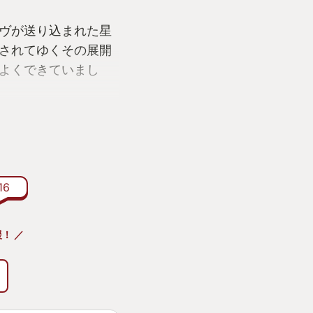
ヴが送り込まれた星
されてゆくその展開
よくできていまし
話題になりましたね、
手に入るコスチュー
変更できちゃった
ティールで表現され
16
が高そうになりま
！ ／
も細部のゲームバラ
追加、設定の追加、
されて、アクションゲ