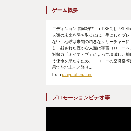
のためには周回プレイを余儀なくさ
ゲーム概要
か…これはエンディング分岐のフラ
るためであれば致し方ないのかもし
エディション 内容物**：• PS5®用『Stella
人類の未来を勝ち取るには、手にしたブレ
社会的な関係性についてが話題でし
ない。地球は未知の凶悪なクリーチャーに
の方にもやってみてほしい作品です
し、残された僅かな人類は宇宙コロニーへ
対勢力「ネイティブ」によって壊滅した地
う使命を果たすため、コロニーの空挺部隊
果てた地上へと降り…
from
playstation.com
プロモーションビデオ等