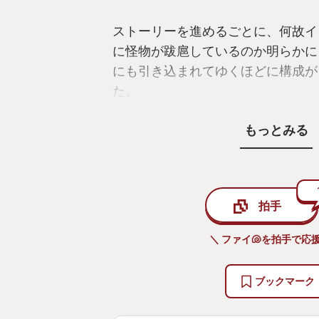
ストーリーを進めるごとに、何故イ
に怪物が跋扈しているのか明らかに
にも引き込まれてゆくほどに構成が
た。
もっとみる
SNS等ではキャラクターの容姿も
それもそのはずで、とにかく道中で
ムの種類が多くあり、さらに髪型も
り、メガネのフレームも細かいディ
拍手
てるので、それを見るだけでも時間
す。
＼ ファイ🐚を拍手で応援
運営もユーザーに良心的で、発売後
ブックマーク
ンス調整、さらなるコスチュームの
NieRオートマタとのコラボも追加