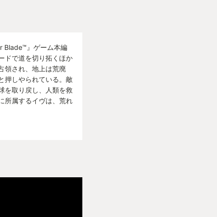
れることでしょう
グ条件が関わってく
れませんね。
r Blade™』ゲーム本編
ードで道を切り拓くほか
たが、是非未プレイ
占領され、地上は荒廃
と押しやられている。敵
球を取り戻し、人類を救
に所属するイヴは、荒れ