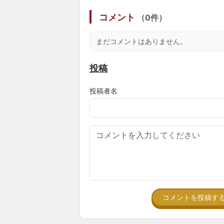
ームとしてはすごいゲームボリュー
コメント
（0件）
僕は現在2周してまだ真エンドと追
イですが、プレイ時間は60時間を
まだコメントはありません。
フォトモードも追加されたので、N
投稿
とかも撮れるのも魅力ですね。
投稿者名
BGMはイベントシーンと戦闘シー
リハリがハッキリしており…特に戦
ドなアクションにぴったりのアップ
くお気に入りです…特に終盤で登場
戦闘曲はこの曲調でやるの！？とい
が妙な中毒性がありました。
コメントを投稿す
唯一…唯一不満点を挙げるとしたら
ポイントはラスボス手前となり、ア