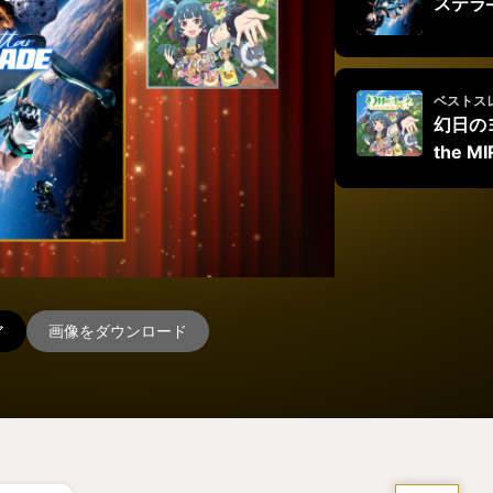
ステラ
ベストス
幻日のヨ
the M
ア
画像をダウンロード