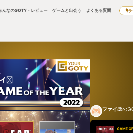
みんなのGOTY・レビュー
ゲームと出会う
よくある質問
🎙
ファイ🐚
のG
GAME OF