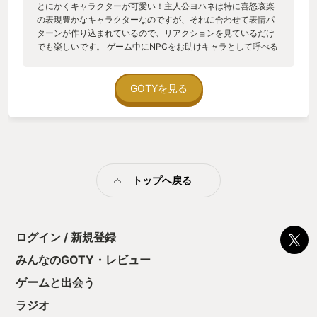
とにかくキャラクターが可愛い！主人公ヨハネは特に喜怒哀楽
の表現豊かなキャラクターなのですが、それに合わせて表情パ
ターンが作り込まれているので、リアクションを見ているだけ
でも楽しいです。 ゲーム中にNPCをお助けキャラとして呼べる
のですが、その中でも主人公の相棒のライラプス（狼の幻獣）
は原作通り主人公をプレイヤーキャラクターとして選んだ時の
み人語を話し、他のキャラクターをプレイヤーとして選んだ時
GOTYを見る
は鳴き声のみになるという細かい演出にも感心しました。 ゲー
ム本編はスレイザスパイア準拠のゲームシステムとなっていそ
れぞれのカードのシナジー効果を見つけてコンボを繰り出すの
で何度でも周回してて飽きがこない内容でした。 しかも効果の
大きいレアカードを使用した時には3Dアニメーションでカット
インが入るんです！ 良くなかった点としては、クリア後ダンジ
トップへ戻る
ョンの追加はなく、基本的に周回のみであったこと、デッキの
パターンがバランスとパワーの2種類しかないので若干の物足り
なさがありました。 またNPCのプレイアブル化、ボーカル楽曲
追加、衣装追加に関しては全て有料課金アイテムなので、全部
買おうとなるとだいぶお財布には厳しいかなと感じました（ち
ログイン / 新規登録
なみに僕は最新DLCまで全て購入済みです） 不満点はあるもの
みんなのGOTY・レビュー
の、それ以上に手触りが良く、楽しいゲームなので是非みなさ
んにも手をとって欲しい作品なのでこのYourGOTYにてレビュ
ゲームと出会う
ーさせていただきました。
ラジオ