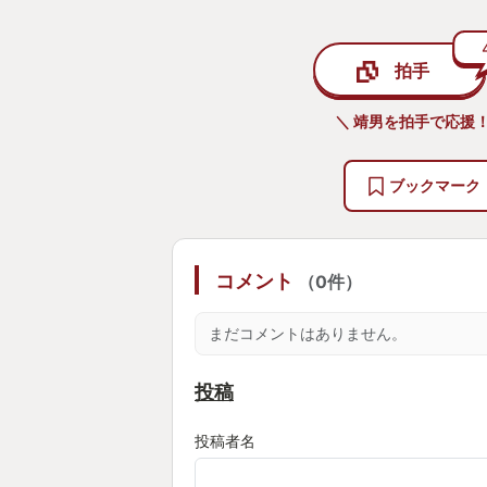
しかし、増やした『自分』は少し異
他人であるため、主人公への反発や
拍手
ウマ、作られた存在であることへの
り、それぞれの『自分』と関わるこ
＼ 靖男を拍手で応援！
開します。
ブックマーク
私はストラテジーやシミュレーショ
プレイするのですが、ゲームに出て
たキャラクターに感情移入すること
コメント
（0件）
かったように思います。主人公と一
とはできるのですが、それ以外のキ
まだコメントはありません。
ィティとして雑に処理していました
しかし、このゲームに出てくるのは
投稿
経験を共有した存在であり、ストー
の人生が掘り下げられると他のキャ
投稿者名
り下げることになり、分岐した人生