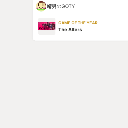
靖男
のGOTY
GAME OF THE YEAR
The Alters