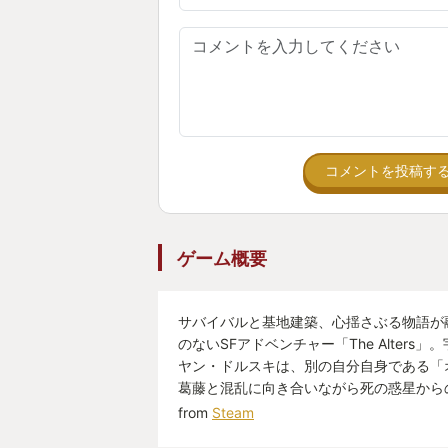
ーツが見えてきたりして理解が進み
そして、ある意味で親兄弟よりもっ
て苦楽を分かち合ううちに、かけが
る存在になっていました。
また、特筆すべき点として、SF作
コメントを投稿す
開が面白いです。
倫理やエゴから生まれる選択によっ
タラクティブに分岐していき、異な
ゲーム概要
流れもよくできているので、小説や
ム』として意味のある作品だったと
サバイバルと基地建築、心揺さぶる物語が
のないSFアドベンチャー「The Alters
良いSFを摂取しつつ感情を揺さぶ
ヤン・ドルスキは、別の自分自身である「
ムでした。
葛藤と混乱に向き合いながら死の惑星から
from
Steam