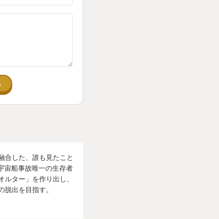
ます。
と近しい間柄となっ
えのない仲間と思え
品として設定や話の展
る
てストーリーがイン
った結末に行き着く
映画でなく『SFゲー
感じます。
融合した、誰も見たこと
」。宇宙船事故唯一の生存者
られる素晴らしいゲー
オルター」を作り出し、
の脱出を目指す。