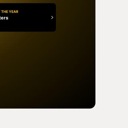
 THE YEAR
ters