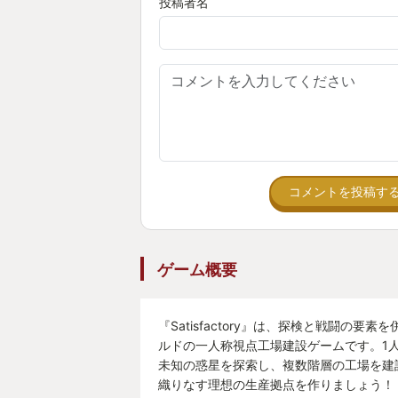
ば満足できるでしょうか。
投稿者名
そして、満足を追い求めるためのゲ
できています。
空腹や敵の襲撃といった邪魔をする
ームを起動しながら風呂にでも入っ
とができます。
建築操作の触り心地がとても洗練さ
コメントを投稿す
自体も楽しいです。
3Dの見た目が良いため、出来上が
を得ることもできます。
ゲーム概要
多くの工場系ジャンルのゲームは素
るパズル的な要素がありますが、Satis
『Satisfactory』は、探検と戦闘の要
ルドの一人称視点工場建設ゲームです。1
としてはそれほど難しくありません
未知の惑星を探索し、複数階層の工場を建
る妥協点を考え始めると、一気に深
織りなす理想の生産拠点を作りましょう！