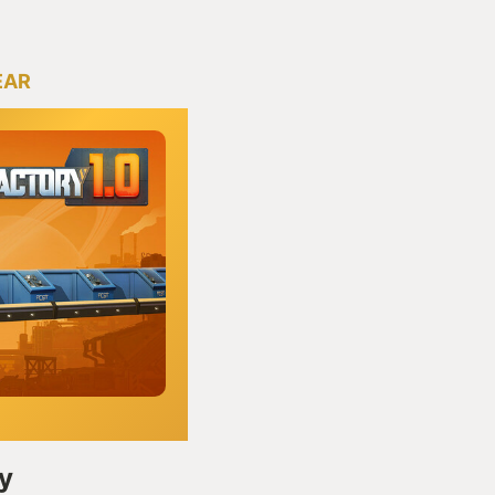
EAR
y