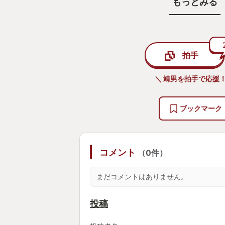
もっとみる
す。
例えば1000個を納品する場合、毎
な工場を作って放置するだけで達成
いてもデメリットはありません。10
拍手
していればクリアです。
もし待っていられないなら、大きな
＼ 靖男を拍手で応援！
なります。いったいどこまで生産量
るでしょうか。
ブックマーク
工場の見た目はどうでしょう。機械
で、繋がったコンベアが不揃いでも
コメント
（0件）
もありません。壁や屋根を作れます
夫です。
まだコメントはありません。
ですが、あなたは平行に並んでいな
我慢ができますか？
投稿
もしキレイに整理するとして、どこ