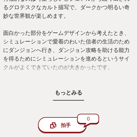
るグロテスクなカルト描写で、ダークかつ明るい奇
妙な世界観が楽しめます。
面白かった部分をゲームデザインから考えたとき、
シミュレーションで愛着のわいた信者の生活のため
にダンジョンへ行き、ダンジョン攻略を助ける能力
を得るためにシミュレーションを進めるというサイ
クルがよくできていたのが大きかったです。
開発が数人規模のデベロッパーによるものとは思え
もっとみる
ない完成度であることにも驚かされますが、
PC,PS,XBOX,Switchといった主要プラットフォーム
同時発売というインディーズゲームとは思えない強
気の展開にも度肝を抜かれました。
0
拍手