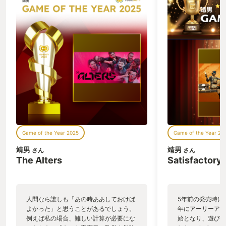
Game of the Year 2025
Game of the Year 20
靖男
靖男
さん
さん
The Alters
Satisfactory
人間なら誰しも「あの時ああしておけば
5年前の発売時に
よかった」と思うことがあるでしょう。
年にアーリーアク
例えば私の場合、難しい計算が必要にな
始となり、遊び直