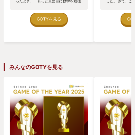
ったとき、「もっと真面目に数学を勉強
した。 さて、こ
すればよかった」と思うわけです。そこ
らしいので、とり
で、このゲームには『数学を真面目に勉
ます。 『サティ
強した私』を作り出せる機械が登場しま
(Satisfacto
GOTYを見る
GO
す。『私』を作って計算してもらえば問
で、"満足な"、"
題解決です！よかったよかった。 さて、
を持ちます。工場
この『私』は、この後どうしましょう。
クトリー(Facto
そんなSFの物語です。 ゲームとしては
です。面白いです
サバイバルクラフトと資源管理ストラテ
れが重要です。ゲ
ジーをあわせた内容で、無人惑星に不時
しています。 こ
着した唯一の生存者である主人公とな
ンワールドを探索
り、生還することが目的です。 危険な超
産したアイテムを
みんなのGOTYを見る
常現象に立ち向かいながらマップ探索で
なります。 例えば
資源を回収し、様々なスキルを持った
合、毎分1個を生
『自分』を増やして仕事を割り振りま
って放置するだけ
す。 しかし、増やした『自分』は少し異
していてもデメリ
なった人生を歩んだ他人であるため、主
1000分、ゲー
人公への反発や人生に根ざしたトラウ
アです。 もし待
マ、作られた存在であることへの葛藤な
きな工場を立てる
どを持っており、それぞれの『自分』と
たいどこまで生産
関わることでストーリーが展開します。
るでしょうか。 
私はストラテジーやシミュレーションが
ょう。機械の向き
好きなのでよくプレイするのですが、ゲ
たコンベアが不揃
ームに出てくる『資源』も兼ねたキャラ
問題もありません