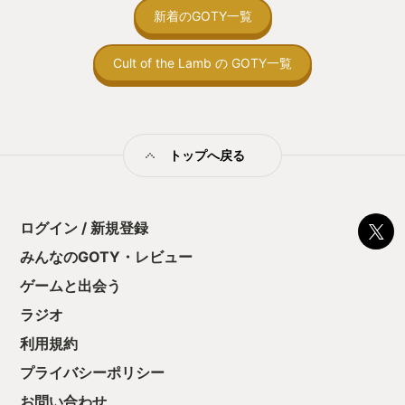
ぶられる素晴らしいゲームでした。
が、PS5とXbo
間制限があって、
新着のGOTY一覧
販売予定だそうな
取っ付きづらいじ
方もどうぞ満足し
トコンベアの配置
Cult of the Lamb の GOTY一覧
ん！このゲーム、
向けか？というの
の印象。 しかし
止する設定を有効
の仕組みの理解が
満足できるまで予
トップへ戻る
る！これにより沼
ミットがあるのに
に勤しんでしまう
型のローグライト
ログイン / 新規登録
をクリアしたら今
う気持ちを揺るが
みんなのGOTY・レビュー
後の報酬で「これ
ゲームと出会う
ちゃうじゃぁん。
っと試すだけだか
ラジオ
て、クリアしちゃ
酬きたよ。もう寝
利用規約
・・・・・ 「ぉ
プライバシーポリシー
た、クリアまでや
も工場自動化沼に
お問い合わせ