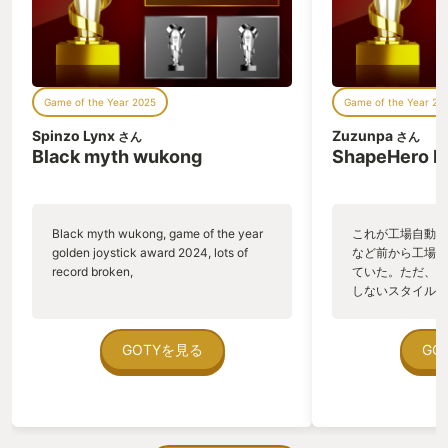
クターに感情移入することがあまりでき
が野ざらしでも大
ていなかったように思います。主人公と
なたは平行に並ん
一緒に一喜一憂することはできるのです
て、我慢ができま
が、それ以外のキャラクターはエンティ
理するとして、ど
ティとして雑に処理していました。 しか
ば満足できるでし
Game of the Year 2025
Game of the Year 20
し、このゲームに出てくるのは主人公と
を追い求めるため
一部の人生経験を共有した存在であり、
くできています。
Spinzo Lynx
Zuzunpa
さん
さん
ストーリーを進めて主人公の人生が掘り
た邪魔をする要素
Black myth wukong
ShapeHero F
下げられると他のキャラクターも自然と
起動しながら風呂
掘り下げることになり、分岐した人生か
も悩むことができ
ら性格の違いのルーツが見えてきたりし
心地がとても洗練
て理解が進みます。 そして、ある意味で
自体も楽しいです
Black myth wukong, game of the year
これが工場自動化
親兄弟よりもっと近しい間柄となって苦
ため、出来上がっ
golden joystick award 2024, lots of
など前から工場自
楽を分かち合ううちに、かけがえのない
得ることもできま
record broken,
ていた。ただ、P
仲間と思える存在になっていました。 ま
ンルのゲームは素
しないスタイルだし、P
た、特筆すべき点として、SF作品として
パズル的な要素が
のゲームいっぱい
設定や話の展開が面白いです。 倫理やエ
Satisfacto
ていた。 ただ、Sha
ゴから生まれる選択によってストーリー
難しくありません
在を知ってから、
GOTYを見る
GO
がインタラクティブに分岐していき、異
妥協点を考え始め
う。気になる。ほ
なった結末に行き着く流れもよくできて
します。 工場ゲ
ゃった。あぁ、セ
いるので、小説や映画でなく『SFゲー
足"を追求するゲ
っている。あっ、
ム』として意味のある作品だったと感じ
イトルで既に提示
がない少しだけだ
ます。 良いSFを摂取しつつ感情を揺さ
ています。 今は
を始めると、覚え