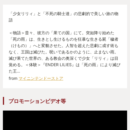
「少女リリィ」と「不死の騎士達」の悲劇的で美しい旅の物
語
＜物語＞昔々、彼方の「果ての国」にて。突如降り始めた
「死の雨」は、生きとし生けるものを狂暴な生きる屍「穢者
（けもの）」へと変貌させた。人智を超えた悲劇に成す術も
なく、王国は滅びた。呪いであるかのように、止まない雨。
滅び果てた世界の、ある教会の奥深くで少女「リリィ」は目
覚める。＜体験＞『ENDER LILIES』は「死の雨」により滅び
た王…
from
マイニンテンドーストア
プロモーションビデオ等