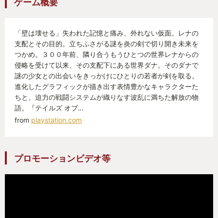
ゲーム概要
「壁は壊せる」失われた記憶と痛み、外れない仮面。レナの
支配とその目的。立ちふさがる謎を炎の剣で切り開き未来を
つかめ。３００年前、隣り合うもうひとつの世界レナからの
侵略を受けて以来、その支配下にある世界ダナ。そのダナで
謎の少女との出会いをきっかけにひとりの若者が剣を取る。
進化したグラフィックが描き出す表情豊かなキャラクターた
ちと、迫力の戦闘システムが織りなす波乱に満ちた解放の物
語。『テイルズ オブ…
from
playstation.com
プロモーションビデオ等