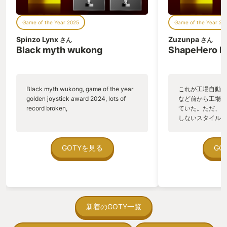
Game of the Year 2025
Game of the Year 20
Spinzo Lynx
Zuzunpa
さん
さん
Black myth wukong
ShapeHero F
Black myth wukong, game of the year
これが工場自動化
golden joystick award 2024, lots of
など前から工場自
record broken,
ていた。ただ、P
しないスタイルだし、P
のゲームいっぱい
ていた。 ただ、Sha
在を知ってから、
GOTYを見る
GO
う。気になる。ほ
ゃった。あぁ、セ
っている。あっ、
がない少しだけだ
を始めると、覚え
間制限があって、
新着のGOTY一覧
取っ付きづらいじ
トコンベアの配置