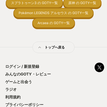
スプラトゥーン3 の GOTY一覧
原神 の GOTY一覧
ん！このゲーム、
向けか？というの
の印象。 しかし
Pokémon LEGENDS アルセウス の GOTY一覧
止する設定を有効
の仕組みの理解が
Arcaea の GOTY一覧
満足できるまで予
る！これにより沼
ミットがあるのに
に勤しんでしまう
型のローグライト
トップへ戻る
をクリアしたら今
う気持ちを揺るが
後の報酬で「これ
ちゃうじゃぁん。
ログイン / 新規登録
っと試すだけだか
て、クリアしちゃ
みんなのGOTY・レビュー
酬きたよ。もう寝
・・・・・ 「ぉ
ゲームと出会う
た、クリアまでや
ラジオ
も工場自動化沼に
利用規約
プライバシーポリシー