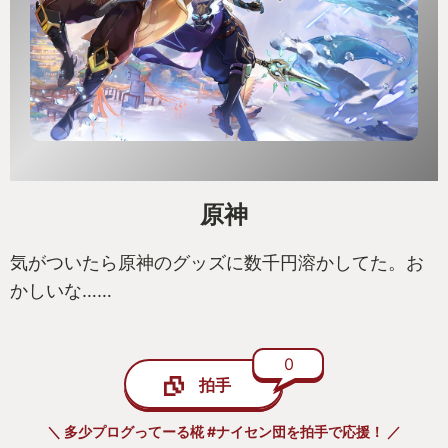
原神
気がついたら原神のグッズに数千円溶かしてた。お
かしいな……
0
拍手
＼ 多少プログってーる椛 #ナイセン団を拍手で応援！ ／