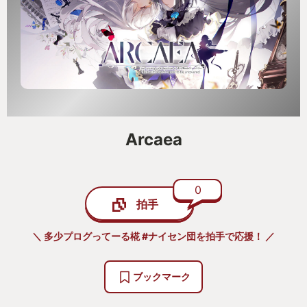
Arcaea
0
拍手
＼ 多少プログってーる椛 #ナイセン団を拍手で応援！ ／
ブックマーク