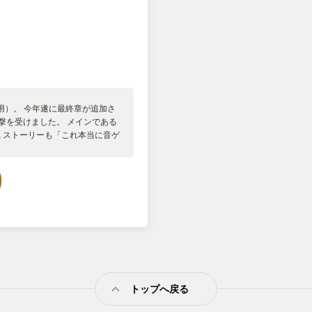
用）。 今年遂に最終章が追加さ
撃を受けました。 メインである
され ストーリーも「これ本当に音ゲ
真似ができないなと感じまし
さですがやりごたえ抜群。 実際
苦戦している事からもヤバさがよく
トップへ戻る