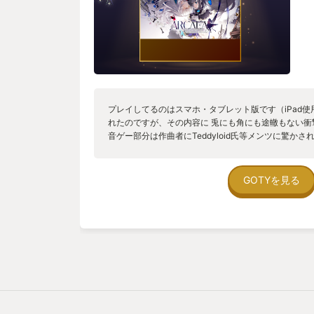
プレイしてるのはスマホ・タブレット版です（iPad使
れたのですが、その内容に 兎にも角にも途轍もない衝
音ゲー部分は作曲者にTeddyloid氏等メンツに驚か
ー？」と思える程の衝撃的な展開があり、これは他に
た。 難易度も間違いなく携帯音ゲー最強クラスの難し
に某音ゲー界隈のトップランカーであるDolce氏も
GOTYを見る
分かるかと思います。