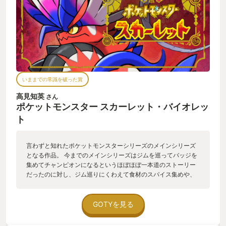
いままでの常識を破った賞
高見知英
さん
ポケットモンスター スカーレット・バイオレッ
ト
言わずと知れたポケットモンスターシリーズのメインシリーズ
となる作品。 今までのメインシリーズはジムを巡ってバッジを
集めてチャンピオンになるというほぼほぼ一本道のストーリー
だったのに対し、ジム巡りにくわえて食材のスパイス集めや、
学校から離れてしまった不良団を説得しに行く旅、それらをみ
っつをクリアしたあと、のちへ連なるストーリーなど、今まで
のポケモンシリーズの流れを残しつつもしっかりと新要素を追
GOTYを見る
加しているところにとても新鮮さを感じました。 ライドポケモ
ンに乗って地方をあちこち飛び回ることができる。ポケモンが