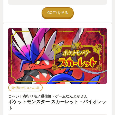
せん！ いくらでも遊べる。どこまでも味がする。それこそ次回
作のZ-Aが発売されるまで……。いや、発売されても、なお楽し
めるでしょう！ 可愛いポケモンたちを育てて、眺めるだけでも
GOTYを見る
時間を忘れる楽しいひと時。 対戦や収集、図鑑集めに特殊なア
イコンを持ったポケモンの捕獲などなど。 発売から２年が経過
しましたが、まだまだイベントも盛りだくさん！ ちょうど今は
黒いレックウザのレイドが開かれています。 そのほかにもゲー
ム内外問わず、定期的に様々なイベントが開催されます。 リア
ルで商品を購入することで幻のポケモンが貰えるなんてこと
も！ これ、そこそこお金かかります。世の中のパパさん、ママ
さん頑張って！ とても大きな作品だからこそできる幅広い展開
でプレイヤーを飽きさせることはありません！！ ちなみに私は
今年、バイオレットもタイプ縛りで攻略しました。 オーガポン
をストーリーで活躍させてあげられて満足！ こんな風にあなた
好みの縛りを含めた遊び方もできるぞ！ さあ、Z-Aの発売ま
で、まだまだ時間はあります。多分！ あなたもポケモンの世界
へ！ レッツゴー！
我が家のボクヨメムス賞
こへい｜流行りモノ通信簿・ゲームなんとか
さん
ポケットモンスター スカーレット・バイオレッ
ト