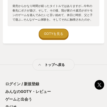
発売からかなり時間が経ったタイトルではありますが…今年の
春先にボクが遊び。そして、その後、我が家の４歳児がポケモ
ンのゲームを遊んでみたいと言い始めて、休日に時折、父と子
で遊ぶ…そんなゲーム体験を。 そしてそれに触発されたのか、
妻が夜な夜な一人でスカーレットをプレイするように。妻はた
まにゲームを遊ぶ程度でポケモンは初プレイ。 2024年、気づ
けばポケモンSVで家族３人がそれぞれに宝探しに出かけたこと
GOTYを見る
に。 ゲーム以外に幅広く展開されているポケモンというIPだか
らこそではありますが…家族の会話のどこかにポケモンの話が
あって。お父さんはどのポケモンが好き？お母さんはどのポケ
モンが好き？ボクはニャオハ！ お父さんはどうしてファイアロ
ーなの？ラウドボーンもいるよ！ お父さんの好きなヌメルゴ
ン、ぬるぬるしてそうで私はちょっと触れないかも。 …お父さ
トップへ戻る
んは妻と子に自慢の旅パをイジられます。 ファイアローがいた
って良いだろ。ヌメルゴンがいたって良いだろ。 お父さんがポ
ケモントレーナーとしての死期を感じた春。いまだ死せず。 ま
だもうしばらく闘えそうかなと思い改めるようになりました。
ログイン / 新規登録
みんなのGOTY・レビュー
ゲームと出会う
ラジオ