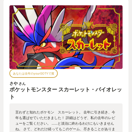
力を取り戻すことに移動範囲が増える。そんなところに感じる
「冒険をしている感」もとても面白かったです。 一本前に展開
されていた外伝的な作品、ポケモンレジェンズアルセウスに比
べると一部オミットされてしまった機能もあり、ゲーム全体と
してはややちぐはぐなところがなくもないものの、ポケモンの
メインシリーズとして今後にもとても期待できるゲームだった
なと思います。
あなたは去年のyourGOTYで賞
さや
さん
ポケットモンスター スカーレット・バイオレッ
ト
言わずと知れたポケモン スカーレット。 去年に引き続き、今
年も選ばせていただきました！ 詳細はどうぞ、私の去年のレビ
ューをご覧ください。 ……と淡泊に終わるわけにもいきません
ね。 さて、どれだけ経ってもこのゲーム、尽きることがありま