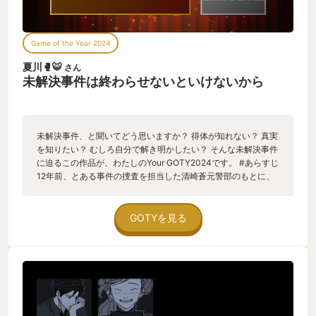
Game of the Year 2024
夏川🥊🐯
さん
未解決事件は終わらせないといけないから
未解決事件、と聞いてどう思いますか？ 得体が知れない？ 真実
を知りたい？ むしろ自分で解き明かしたい？ そんな未解決事件
に迫るこの作品が、わたしのYour GOTY2024です。 #あらすじ
12年前、とある事件の捜査を担当した清崎蒼元警部のもとに、
一人の警官が訪ねてきます。 彼女の目的はその事件を終わらせ
ること。 『犀華(せいか)ちゃん行方不明事件』 一人の少女が行
方不明となり、その後未解決事件として幕を降ろした事件で
GOTYを見る
す。 果たして事件の真相とは？ なぜ未解決事件になったのか？
そして事件を終わらせるとは？ #手触り感のある事件捜査 まず
証言の文中からハッシュタグを探します。 ハッシュタグをクリ
ックすると新しい証言を開放できます。特に重要な証言は、開
示済みの証言をもとに推理をしないと開放されないこともあり
ます。 証言はすべて清崎元警部の記憶がもとになっているた
め、話者と時系列があやふやです。 それを正しく整理すること