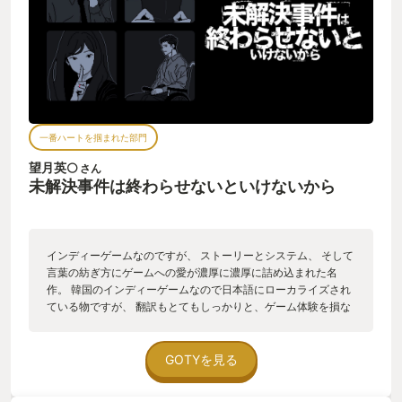
で捜査を進めていきます。 見た目はSNSのタイムラインのよう
ですが、操作感は、まるでボードに貼った付箋をああでもない
こうでもないと貼り変えるようでした。 今まで遊んだどのゲー
ムでも体験したことがなく、とても新鮮でした。 悩んだ結果証
言同士が繋がった瞬間は、「やっぱりな！」と納得したり「な
んでこうなった？」と困惑しました。 #見える真相、感じる人
間のあたたかさ そうして捜査を進めていくうちに、最初に立て
ていた仮説との違和感に気づきます。 なぜなら、この事件の関
一番ハートを掴まれた部門
係者は全員「嘘」をついているからです。 そう聞くとすべての
証言が疑わしく見えますが、嘘によってどこかで矛盾が生まれ
望月英🌕
さん
るのも事実。 ほかの証言と照らし合わせながら丁寧に紐解いて
未解決事件は終わらせないといけないから
いけば、何が嘘なのか、なぜ嘘をついたのかが見えてくるはず
です。 詳しくは伏せますが、これだけは言えます。 この事件で
は、誰しもが悩みもがいていた。 そして事件の全容を知り、エ
ンディングを見届けたときは、登場人物全員の幸せを願うほか
インディーゲームなのですが、 ストーリーとシステム、 そして
ありませんでした。 すでにプレイ済みの方のなかには、これで
言葉の紡ぎ方にゲームへの愛が濃厚に濃厚に詰め込まれた名
何が解決するんだよと思う人もいるかもしれません。 しかし、
作。 韓国のインディーゲームなので日本語にローカライズされ
人との関わり方でいつも正解を出せるとは限らないでしょう。
ている物ですが、 翻訳もとてもしっかりと、ゲーム体験を損な
それでも人に寄り添おうとする姿勢が尊いのだ、それがこのゲ
わない素晴らしいものになっています。 ゆっくりやって3時間
ームのエンディングに込められた思いだと受け取りました。 思
ほどで終わるゲームですが、 値段も安いのでむしろかなりリッ
えば、誰かを思っての行動で上手くいったりいかなかったり、
チな気持ちになれます。 本気でオススメ。
GOTYを見る
そのどちらかもわからないような経験がたくさんありました。
なかなか帰ってこない妹が心配で、頻繁に電話をかけすぎて怒
られたとか。 汽車で落し物をしたおばあちゃんをダッシュで追