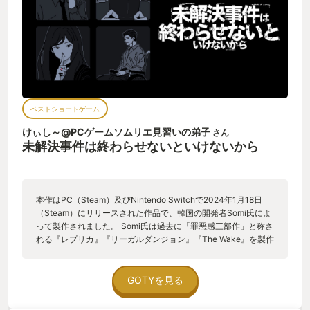
ベストショートゲーム
けぃし～@PCゲームソムリエ見習いの弟子
さん
未解決事件は終わらせないといけないから
本作はPC（Steam）及びNintendo Switchで2024年1月18日
（Steam）にリリースされた作品で、韓国の開発者Somi氏によ
って製作されました。 Somi氏は過去に「罪悪感三部作」と称さ
れる『レプリカ』『リーガルダンジョン』『The Wake』を製作
し、どれも高い評価を得ています。 本作の内容としては、未解
決の少女行方不明事件を当時事件を担当した元警部の記憶の断
片を再構成して真相に迫るテキストアドベンチャーとなってい
GOTYを見る
ます。 ゲーム画面は黒を基調としたシンプルな画面で、上部に
登場人物の名前が表示され、その下に当時警部が聞き込みなど