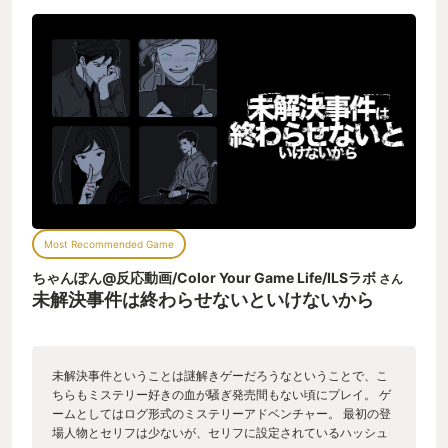
いかけたとか。 ライブで取れすぎた銀テープを近くの見ず知ら
ずのおじさんに譲ったとか。 まったく英会話できないのに、旅
先で道を聞いてきた外国人に身振り手振りを駆使してなんとか
道を教えたとか。 プレイ時間たった2時間あまり、しかし人の
優しさ・あたたかさとは何なのか思い返させられる2時間でし
た。 こんな体験をしたゲームは、後にも先にもこれだけかもし
れません。 わたしが見た未解決事件の真相とは何だったのか、
誰かの配信やネタバレを見る前に、ぜひあなたの目で確かめて
ください。
Most Recommended Game
ちゃんぽん@反応動画/Color Your Game Life/ILSラボ
さん
未解決事件は終わらせないといけないから
未解決事件ということは謎解きゲーだろうなということで、こ
ちらもミステリー好きの血が騒ぎ発売間もない頃にプレイ。 ゲ
ームとしてはログ形式のミステリーアドベンチャー。 最初の登
場人物とセリフは少ないが、セリフに設定されているハッシュ