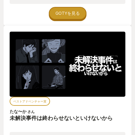
タグを辿り新たな登場人物を出現させることができ、正しい時
系列にセリフを並び替えると新たな手掛かりを得られるのでそ
れらをまた並べ替えていくシステム。 ミスリードも含めて構成
GOTYを見る
がしっかりと練られていてベターでありビターな結末を味わえ
る。 最後に2つのエンディングを見ることになるが、2つのエン
ディングを見て初めてこのゲームをクリアしたと言えるだろ
う。 特に、なぜこの事件が未解決で処理されることになったの
か、多くのプレイヤーはその理由に納得せざるを得ないのでは
ないかと思う。 プレイ時間も3～4時間ほどで収まるので、短編
映画のいい読後感を味わいたい方にオススメ。
ベストアドベンチャー賞
たな〜か
さん
未解決事件は終わらせないといけないから