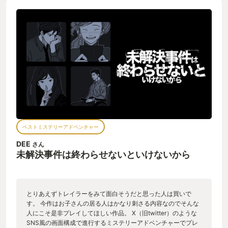
を行った際の会話の内容が表示されます。 最初は誰と会話をし
ている内容かは分かりません。（その人物の下に表示されたか
らといってその人物との会話とは限りません。） その会話の中
の特定のキーワードをクリックすると、そのキーワードに関連
する別の会話が追加されます。 そうやっていくつかの会話を出
していくと会話同士の繋がりが見えてくるようになり、会話を
正しく配置し直すことで徐々に誰と、いつ、どのような場面で
会話をしているのかが分かってきます。 そして本作の関係者は
全員嘘をついています。 なぜ嘘をついたのか・・・自身の保身
のため？誰かを守るため？ 何が嘘か気付くことでさらに真相に
近づくことができます。 見た目はシンプルですが、この真相を
解明していく課程の見せ方が秀逸で、3時間程度で終わる短い作
品ながら、時間以上の満足感が感じられ、真相が分かった時に
ベストミステリーアドベンチャー
は目頭が熱くなりました。 価格も手頃なので、ぜひネタバレを
見ずに自身で真相を解明していただきたい作品です。 なお本作
DEE
さん
に登場する元警部の名前は清崎蒼とあり、これは『リーガルダ
未解決事件は終わらせないといけないから
ンジョン』の主人公と同じ名前となっている。 明確に同一人物
であるとはどこにも示されていませんが、役職などから考えて
も同一人物である可能性は高いと思われます。 本作をプレイす
る上で『リーガルダンジョン』をプレイしておく必要は特にあ
とりあえずトレイラーをみて面白そうだと思った人は買いで
りませんが、本作をプレイして気に入ったならば『リーガルダ
す。 今作はお子さんの居る人はかなり刺さる内容なのでそんな
ンジョン』を含めた「罪悪感三部作」もプレイしてみても良い
人にこそ是非プレイしてほしい作品。 X（旧twitter）のような
かもしれませんね。 なぜ今回同じ名前のキャラクターなのか、
SNS風の画面構成で進行するミステリーアドベンチャーでプレ