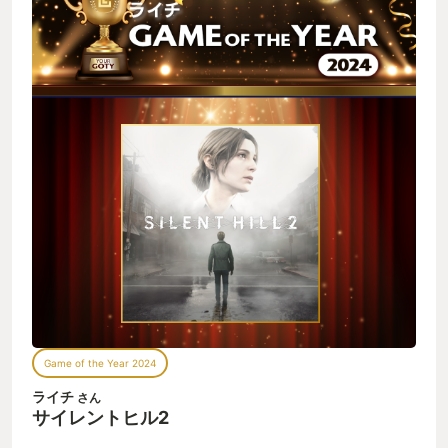
ことか。 しかしリメイクとして再び現れたSILENT HILL 2は、
それらを全て両立させ、 原作をプレイした人の大きな期待も裏
切らない出来で、しかも変更点にも色々な思いを馳せられる大
変良いリメイク作品だったように思う。 研ぎ澄まされた恐怖中
心に起きつつ、しかし恐怖にも意味と物語があることに気づ
く。 しかしそれを明確には語らず、読み手の解釈を尊重する。
「人間の想像力こそ恐怖の源泉なのだ！」 と、それとは別に そ
れに先駆けて出た完全新作のSILENT HILL: The Short Message
も今年とても応援したいのだ。 (震えながら恐怖に向き合ったで
賞②へ続く)
Game of the Year 2024
ライチ
さん
サイレントヒル2