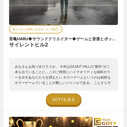
震えながら恐怖に向き合ったで賞①
音亀HARU◆サウンドクリエイター◆ゲームと音楽とポッドキャストと
サイレントヒル2
みなさんお気づきだろうか。 今年はSILENT HILLの”新作”が二
本も出ていることに… このご時世にハイクオリティな純粋ホラ
ーを出すあなたたちを讃えたい ホラーゲームというのは純粋な
ホラーゲームでいることが難しいジャンルである。 ことさらサ
イレントヒルは比較的純粋なホラーゲームを求められがちであ
る (発売前にトレーラーが少し燃えたくらいには) 「ホラーゲー
ムはホラーが主体でなくてはいけない」 「ホラーのエッセンス
GOTYを見る
のある何かではいけない」 その上でハイクオリティなものを作
るということは、それだけ多くの人に手に取ってもらえる作品
でなくではいけないということだ。 それは、多くの人に好まれ
る魅力的な「恐怖」であり、ゲームでなくてはいけない。 しか
し人間は基本的に恐怖に近づきたくは無いのだ。 なんと難しい