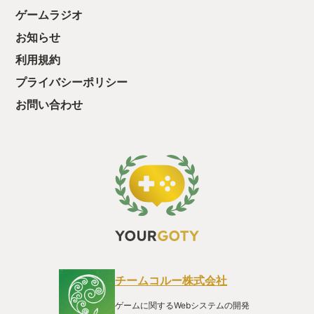
と眺めては恋しさを鎮めていたのだった。 当然、それは思い出
ゲームラジオ
の中にある町のままであったはずだが、心のどこかでなんとな
お知らせ
くその町との間に面会室のガラス窓のような透明な壁があるよ
うに感じた。 今回、このリメイクをきっかけにサイレントヒル
利用規約
をもう一度訪れる機会に恵まれた。「あぁ、あの町がまた呼ん
でいる…」などと頭のどこかが呟きつつ、ぼんやりとした期待
プライバシーポリシー
を抱きながら町に再び降り立った自分を迎え入れてくれたの
お問い合わせ
は、知らない顔でこちらを見つめてくるサイレントヒルだっ
た。 それはまるで父と見た目は同じなのに明らかに別人が自分
を迎えに来たようであり、本能がしきりに異質を訴え続けてい
た。 意を決して、当時のあの空気、あの街並みの懐かしさを頼
りに歩みを進めようとするもそれをこの街は許さない。知らな
い道や建物に幾度となく導かれることで次第に自分の足取りは
重くなり、一歩踏み出すことにすら強い嫌悪を覚えるようにな
っていった。 23年も経てばこの町も変わる…あえてそんな呑気
な言葉で自分を落ち着かせようとするものの、尽きる事なく知
らない顔を見せてくるサイレントヒルの中で、気がつくと自分
はあの頃の臆病な自分に戻っていた… しかし、もう頼っていた
あの父の手は今はもうなく、自分で歩みを進める他ないのだ。
またあの耳鳴りが生々しい圧を持って鳴り響く。それは思い出
のガラス窓越しではなく、振動すら感じかねない直に感じられ
チームコルー株式会社
る音。そして、隙を見せれば狩りの如く恐怖が獰猛に飛びかか
ってくる。それに対して、負けるものかとなけなしの虚勢を必
ゲームに関するWebシステムの開発