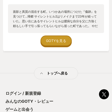
面影と異質の混在する町。いつかあの場所につけた『傷跡』を
見つけて…帰郷 サイレントヒル2はリメイクまで23年が経って
いた。思い出にあるサイレントヒルは臆病な自分を父に力強く
頼もしい手で引っ張ってもらいながら巡った町であった。 やだ
やだと後ろに隠れようとする自分を笑いながら色んな所に連れ
回す父であったが、周りの安全が確認できると自分でも歩いて
みるよう促してくることがあった。そのような時は自分から一
GOTYを見る
歩踏み出すことすら非常に心細く、治ることのない耳鳴りのよ
うな残響すら感じる圧迫感を幼いながらも敏感に感じ取って怯
えてしまい、すぐに父に助けを求めていた。 しかし、長い時間
そこにいたせいか、次第にそんな恐怖の対象であった町に対し
てどこか惹かれる部分も感じるようになったのであった。果た
してそれは何もかもを飲み込んでいくこの町に漂う霧の妖しさ
トップへ戻る
に魅入られてしまったのか、よくわからないながらもその思い
は確実に幼き日の記憶の一画に居座るようになっていた。 そし
て時が経ち、大人になったがふとあの町が脳裏をよぎる度に当
時とは全く違う感情が湧き上がるようになっていた。 あの町が
恋しいのだ。 恐怖でしかなかったあの町が、恋しいのだ。 おそ
ログイン / 新規登録
らくあの幻想的な雰囲気が好みに合っていたのだと考え、町の
みんなのGOTY・レビュー
ことを調べたり映像を探してはその思い出に何度も浸かり直し
ていた。その思いはおそらく「郷愁」と呼んで差し支えないも
ゲームと出会う
ので、父の背中越しに眺めていた景色の映像を今度はじっくり