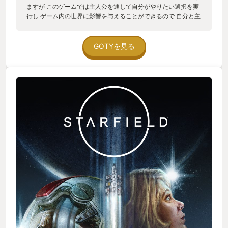
ますが このゲームでは主人公を通して自分がやりたい選択を実
行し ゲーム内の世界に影響を与えることができるので 自分と主
人公との間に心の距離感が少ないというのが魅力です もちろ
ん、 主人公の性格やストーリーが決まっているRPGも 小説を読
んでいるような没入感があって大好きなんですが このゲームは
GOTYを見る
正義である必要がなく 強いられることなく 主人公の決断で物語
が進んでいくという独自の素晴らしさがあります その中でも特
に僕が影響を受けたのは ”受けたクエストをどのようにすること
もできるということ” さまざまなクエストを受けたり達成した
り、放置したりする中で 自分でやりたいことがあれば 人に頼ん
で済ませるのではなく 自分でやらなければ放置されて終わりか
ねないなという思いが 日に日に強まり 前々からやってみたかっ
たことを 一念発起して始めることにしました その結果このゲー
ムは おそらく序盤の100時間ちょっとの地点で積まれる事とな
り クリアには至っていませんが 2023年、僕の人生を最も変え
たゲームは間違いなくこのゲーム スターフィールドです。