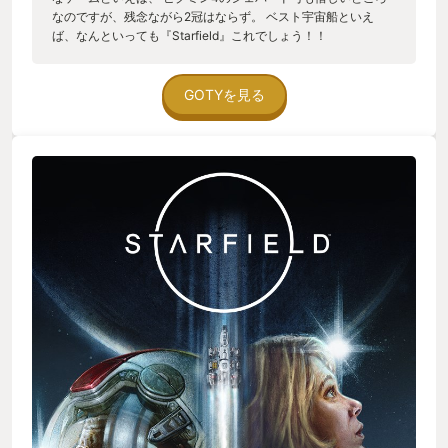
なのですが、残念ながら2冠はならず。 ベスト宇宙船といえ
ば、なんといっても『Starfield』これでしょう！！
◯Bethesda謹製のオープンワールドRPG 人間の本性が垣間
見える後味こってりなクエスト、狂気じみたNPC・設定など、
これぞBethesdaクオリティ。君はやべえ実験がおこなわれてい
GOTYを見る
る惑星にたどり着いたか。 舞台は広大な銀河系（のうち約120
の恒星系）。太陽系はそのうちの一つに過ぎないが、我らが地
球は全く青くない。つるんと灰色。降り立ってみると衝撃の滅
びっぷりである。物語を進めると滅びの謎にも迫れるか。地球
をこんなにしたやつ、絶対許さない！ ◯ベースゲーム成長要素
よくあるスキルツリー形式だが、やはり宇宙船系スキルが嬉
しく頼もしい。ひときわ輝いている。 解放条件に行動傾向があ
るのも納得感が高い。（ステルススキルを上げる条件に、ステ
ルス攻撃◯◯回、とか） ◯宇宙船要素 組み立て・塗装がめ
ちゃめちゃ楽しかった！動力系など必要機能の盛り込みと貨物
スペースのジレンマ、カッコよさや形状を優先するかどうか、
何時間も夢中で組み立てたね。 さらに、宇宙船の製造会社は複
数あり、会社によってデザイン傾向が違う楽しさよ。「機能優
先デザイン無骨」「流線型」「レトロフューチャー」「直線
的」などなど。 宇宙船の各部テイストを揃えるか、ミックスで
自分流に行くか。作りあげたマイ宇宙船のカッコよさに、離着
陸のたび、戦闘のたびに見とれる。 ◯謎の存在スターボーン
謎の物体を追う中で遭遇する異形の船で現れる宇宙人的存在