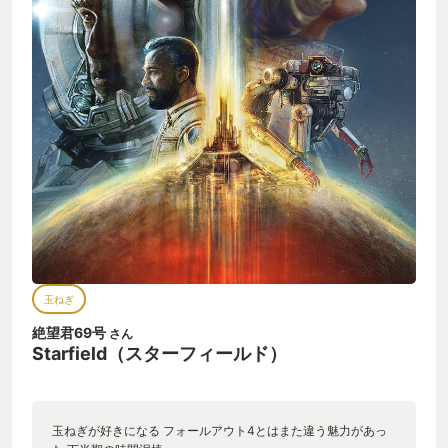
（スターボーン）の脅威にうち震え、その正体にせまるストー
リー 強くてニューゲームシステムと相俟って掘り下げていく深
みがある。 ◯Game Pass＋premiumアップグレード ゲーム自
体はGamepassに入っているが、Bethesdaになにがしか金を払
わないといけない（謎の義務感）ので、アーリーアクセス付き
premiumアップグレードを購入、5日前倒して9月1日から遊び始
めた。到底我慢できなかったね。 そんなわけで、最高の宇宙船
体験というBethesda初の試み、バチコリにおれに突き刺さりま
した！最高！ おわり
玉ねぎ
絶望君69号
さん
Starfield（スターフィールド）
玉ねぎが好きになる フォールアウト4とはまた違う魅力があっ