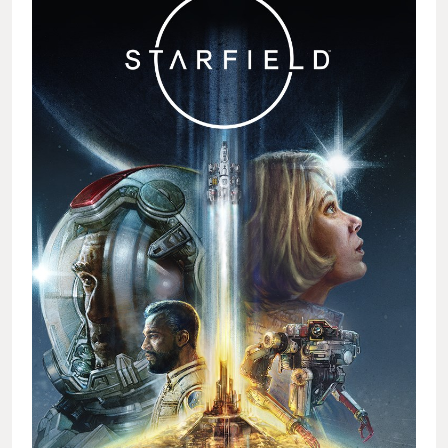
ずっとソワソワしながら過ごしておりました。 初めてプレイし
て感じたのは、やはり圧倒的なBethesda感。重々しくも崇高な
音楽、異常な町の作り込み、散在するフレーバーテキスト、ふ
わっとしたジャンプ、インベントリを埋め尽くす武器、武器。
武器、そして資金難で武器を買い取ってくれないNPC。それら
「これまで」のBethesda感に加えて、イカした宇宙船の改造シ
ステム、違和感のない言語のローカライズ、はじめて端正な顔
が作れるようになったキャラクリ、おっかない異形の宇宙生物
等、作り込まれさシステムの層の厚さに圧倒されました。私は
特に船の改造にハマり、ただカッコ良さを追求した船から、ア
シメ構造の船、ドーナツ型の船、生き物っぽい船と、武器を捌
いたお金が貯まる度に船屋に通う日々。家族には「最近宇宙船
作っている所しか見ないけど何のゲームなの？」とも聞かれま
した。 しかしやはり、私が一番痺れたのはゲームクリアから２
周目への流れでした。詳細は割愛しますが、大好きなゲームを
何度も遊んでしまう勢として、この仕掛けは非常に有り難く、
わかってらっしゃると頷いてしまいました。「じゃあ２周目は
あっちの選択肢を選んでみちゃうぞー」といった、選ばなかっ
た選択肢の続きを同じゲームの中でできるのは素晴らしい仕掛
けだなと感じます。 ただ、「いやこの場面で、この選択はでき
んって」といいながら、前周と同じ選択をしてしまうこともし
ばしば。結局、世界は収束してしまうのだなぁと感じる秋の宇
宙旅行でした。