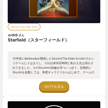
Game of the Year 2023
ゅゆゆ
さん
Starfield（スターフィールド）
10年前にBethesdaが開発したSkyrim(The Elder Scrolls V)とい
うゲームにドはまりし、それ以来何百時間と私の人生は溶かさ
れてきました。そのSkyrimの続編を待ついっぽう、定期的に
Skyrimを起動しては、再度キャラクリからはじめて、ゲームの
周回を重ねてきました。ある時は戦士ビルドで、またある時は
魔術師や召喚師としてプレイを始めるのですが、気がつくと毎
回盗賊ギルドのギルドマスターになっていたのは良い思い出で
GOTYを見る
す。 そんなSkyrimを開発したBethesdaの新作リリースと聞い
て、正直ElderScrollsシリーズの続編はどうしたと思わなくもな
いのですが、宇宙を舞台にしたトレーラー動画には同社の
Falloutシリーズとも違った魅力があり、リリース一ヶ月前から