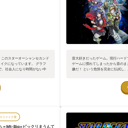
中、このスターオーシャンセカンド
昔大好きだったゲーム。現行ハード
イクになっています。 グラフ
ゲームに慣れてしまったから昔のま
で、社会人になり時間がない中
嫌だ！ という危惧を完全に払拭し
なっていました。 IC（アイテ
メイク作品。最高でした。 以前に一
だ難易度調整も秀逸で、その人
が、今回は更にオリジナル版声優の
す。 キャラクターたちも個性的
ターご自身がリアレンジ。グラフィ
でも面白い作品です。 your
兼ね備えた、なんとも豪華な、初期
門賞として立ち上げました！
来に。バトルには新しいアクション
一言に尽きるリメイク作品でした。
スターオーシャンに触れるという人
ーのコンセプト。ストーリーも決し
スリメイク賞
った方には是非プレイをお勧めした
ち＝Mt-Big=ビックリまうんて