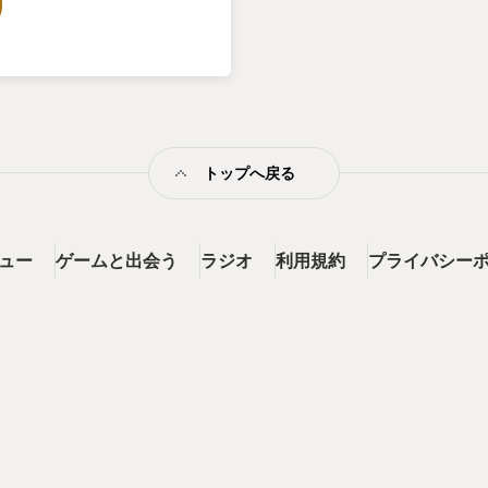
ョンではしっかり歯ごたえを感
のままだけど、２０年の時を経て
名作JRPGをカジュアルに楽し
トップへ戻る
ビュー
ゲームと出会う
ラジオ
利用規約
プライバシー