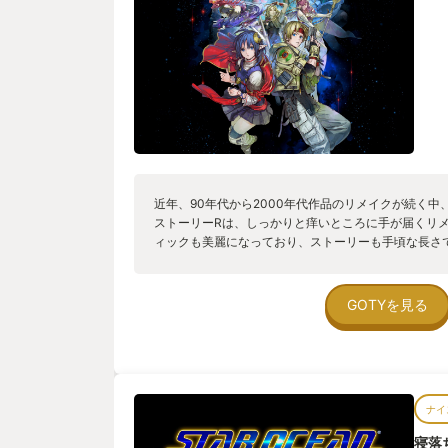
近年、90年代から2000年代作品のリメイクが続く
ストーリーRは、しっかりと痒いところに手が届くリメ
ィックも美麗になっており、ストーリーも手頃な長さ
でも、プラチナトロフィーまで獲得できるボリュームと
ムクリエイション）というシステムをうまく組み込ん
にあったプレイを自分で選択できるようになっていま
GOTYを見る
で、しっかりと個が立っており、掛け合いを見ているだけ
GOTYへの選出も悩んだけど、次点になったので、部
ナイ
寝落