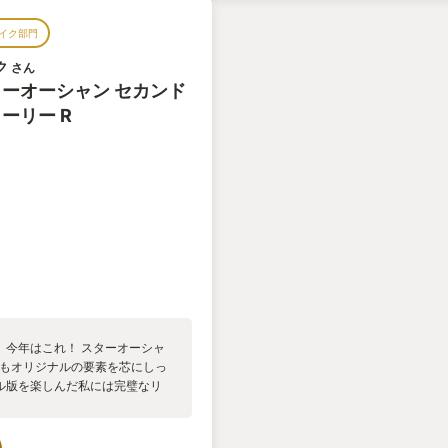
位で、PS版・PSP版の、声優指定
イク部門
を 選べる。 やりすぎとも思える
ービスとして、素直に受け止められ
ク
さん
作品を壊さないまま、現代のゲーム
ーオーシャン セカンド
調整が行われ、やや没個性と化して
ーリー R
れ変わった。 ただ、没個性のまま
止め方が入るかもしれない。 作品
のプレイヤーにオススメ出来る、最
、今年はこれ！ スターオーシャ
ムもオリジナルの要素を芯にしっ
ル版を楽しんだ私には完璧なリ
利。ファストトラベルやサブクエ
回避などなどストレスフリーで
オーシャンの醍醐味の１つ。イレ