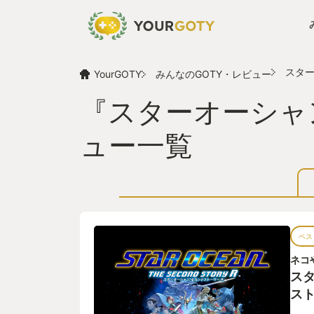
スター
YourGOTY
みんなのGOTY・レビュー
『スターオーシャン
ュー一覧
ベス
ネコ
スタ
スト