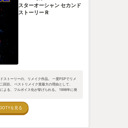
スターオーシャン セカンド
ストーリー R
ドストーリーの、リメイク作品。 一度PSPでリメ
版で二回目。 ベストリメイク賞最大の理由として、
による、フルボイス化が挙げられる。 1998年に発
て、フルボイス化された。 ファンの間では、PSP
更されたため、PS版声優による収録は難しい。と
年を経てのフルボイス化は、感動と興奮で迎えられ
GOTYを見る
限りでは）類を見ない、最高のファンサービスだっ
ックは、PS版からの担当者、桜庭統氏によるアレン
ンにとって、貴重な贈り物の一つとなった。 これら
細かく変更可能になっている。 キャラクター1人単