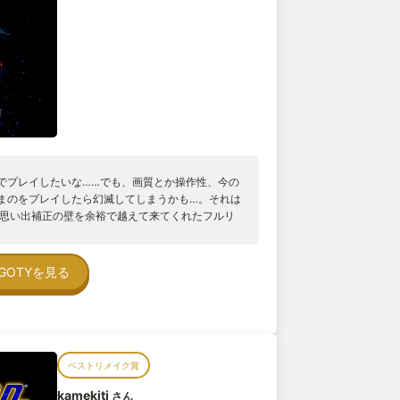
でプレイしたいな……でも、画質とか操作性、今の
まのをプレイしたら幻滅してしまうかも…。それは
、思い出補正の壁を余裕で越えて来てくれたフルリ
度PSPで声優を一新してリメイクもされました
音声も新録でフルボイス化。更に楽曲もクリエイ
ックは3Dと2Dを掛け合わせ、懐かしさと新しさを
GOTYを見る
からのファンにも一切文句のつけどころのない出
要素も加わり、飽きさせない仕様。素晴らしいの
 昔からのファンはもちろん楽しめますが、初めて
も入り易い作品かと思います。 宇宙×ファンタジ
て色褪せる事のない内容なので、少しでも気にな
ベストリメイク賞
いです。
kamekiti
さん