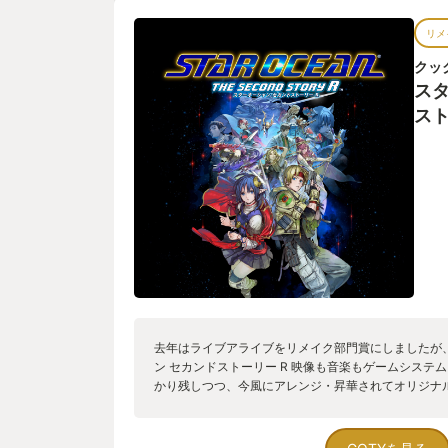
リメ
クッ
スタ
スト
去年はライブアライブをリメイク部門賞にしましたが
ン セカンドストーリー R 映像も音楽もゲームシステ
かり残しつつ、今風にアレンジ・昇華されてオリジナ
メイクでした。 遊びやすく追加されたシステムが便
のマップ表示、シンボルエンカウントで余計な戦闘の
す。 正規のシステムでバランスを崩せるのがスター