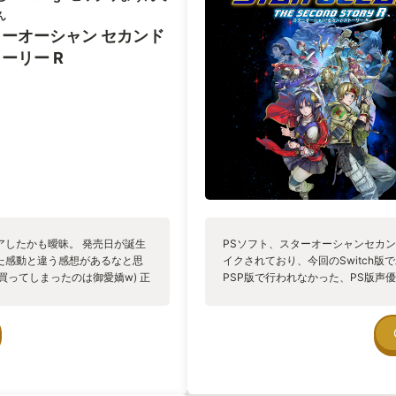
ん
ーオーシャン セカンド
ーリー R
アしたかも曖昧。 発売日が誕生
PSソフト、スターオーシャンセカン
た感動と違う感想があるなと思
イクされており、今回のSwitch
買ってしまったのは御愛嬌w) 正
PSP版で行われなかった、PS版声優
った。 ダブル主人公なので、2
売されたソフトが、25年の月日を経
ボチボチ埋めていきます。 幼い
版のリメイク時に、殆どの声優が変
いう見方があった。 そのため、25
た。 年月を考えると、（私の知る
た。 また、本作のゲームミュージ
ジ。 原曲重視のアレンジは、ファ
の要素は、ゲーム内のシステムで、