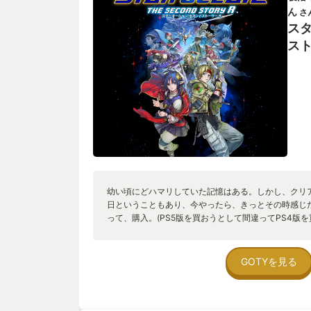
ん
さ
スタ
スト
幼い頃にどハマリしていた記憶はある。しかし、クリ
日ということもあり、今やったら、きっとその時感じ
って、購入。(PS5版を買おうとして間違ってPS4版を
直、当時のシステムなど覚えてないけど、すげ～楽しか
週はマストだなと思っていたら、エンディング99種… 
頃から推しはオペラです。
GOTYを見る