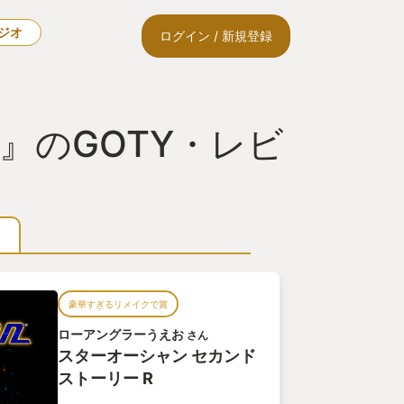
ラジオ
ログイン / 新規登録
』のGOTY・レビ
豪華すぎるリメイクで賞
ローアングラーうえお
さん
スターオーシャン セカンド
ストーリー R