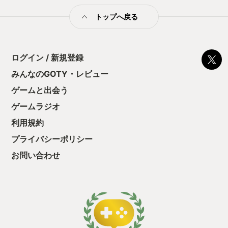
UNDERTALEであった。 ではなぜプレイしたユーザーたちは
トップへ戻る
「記憶を消したい」とまで思うのか。それは「もうプレイする
前の自分には戻れない」からだ。 この「戻れなくなる」要素に
は大きく分けて2つあると思う。 1つは「ストーリーを知ってし
まった」 これは分かりやすく、今後の展開がどうなるのかを知
ったことでこれまでと同じ驚きや新鮮味は得られないためであ
ログイン / 新規登録
る。 もう1つは「謎解きやパズルの答えを知ってしまった」 こ
みんなのGOTY・レビュー
れも当然、答えが最初から分かっている謎に旨味などはない。
しかし、UNDERTALEは前者に近い部分はあれど、正直どちら
ゲームと出会う
にも当てはまらないと考えている。先程、要素には2つあると言
ったな。 あれは嘘だ。 つまるところ3つめの要素がある。「常
ゲームラジオ
識や固定概念を変えられてしまった場合」だ。 UNDERTALEに
利用規約
はそんな力がある。それがキャッチコピーの「誰も殺さなくて
いいRPG」にぎっしりと詰まっているのだろう。 ここからは、
プライバシーポリシー
その力を浴びて常識をひっくり返された妻のお話である。 きっ
かけはコンサートだった。今年はUNDERTALEがリリースされ
お問い合わせ
て10周年であり、それを記念したオーケストラコンサートが開
催されることとなった。5年前にも同コンサートは開催されてお
り、僕は動画でそれを拝見していた。当時世間、いや世界では
新型コロナウイルスが猛威を振るっており、画面越しからでも
とても元気をもらう素敵な演奏と音楽であった。 そんなコンサ
ートが今再び⁉これは！これはもう！行くしか！！ない！！！
そう思った僕は価格を見ることもなく勢い任せにSS席のチケッ