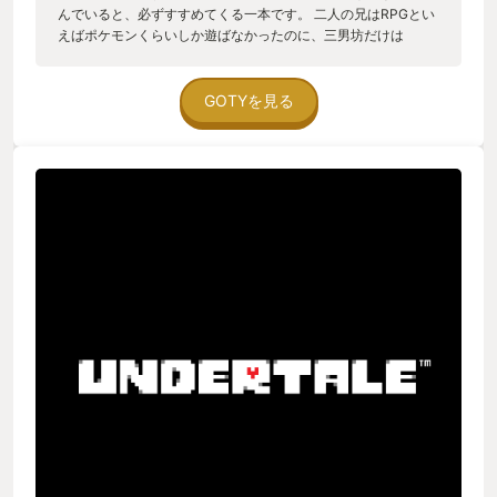
んでいると、必ずすすめてくる一本です。 二人の兄はRPGとい
えばポケモンくらいしか遊ばなかったのに、三男坊だけは
UNDERTALEにもドはまりでした。 「サンズを倒す」と言っ
て、わざわざイバラの道へ。 道中のボスも相当強いらしく、一
日で倒せないこともしばしば。 サンズに至ってはもう極悪。 苦
GOTYを見る
虫を噛み潰したような顔で、今にも泣きそうになりながら、三
日ほどかけて倒していました。 SEKIROの序盤に出てくる鬼が
倒せず、売ってしまった私には、到底理解できません（笑） そ
んなUNDERTALEを、満を持して私もやることにしました。 そ
れにしても、このゲームは癖がすごい。 モンスターと出会う
と、 「追い払ってあげるから待ってなさい」 「逃がしてあげら
れるから、戦わなくていいのよ」 と教えられる。 序盤でそんな
ことを教わったので、そのスタイルで進むことに。 とにかく戦
わない。 ボスらしいモンスターとも戦わない。 「どこまでこの
スタイルでいけるんだ？」と思いながら進めていくと、結局そ
のままクリア。 いろいろなルートがあるようですが、私にはこ
の世界のモンスターと戦う気持ちには、どうしてもなれません
でした。 一周で終わりかな。 いろいろな事を考えさせられる、
とても深いゲームでした。 息子は、deltaruneも大絶賛。
UNDERTALE同様、苦虫を噛み潰したような顔をしながら、激
ムズルートを攻略していました。 願わくば、SEKIROに心を折
られた俺の仇を、取ってくれるといいな。