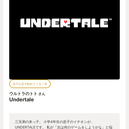
息子が必ず勧めてくる一本
ウルトラのトト
さん
Undertale
三兄弟の末っ子。 小学4年生の息子のイチオシが、
UNDERTALEです。 私が「次は何のゲームをしようかな」と悩