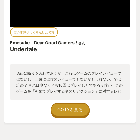
妻の常識ひっくり返したで賞
Emesuke｜Dear Good Gamers !
さん
Undertale
始めに断りを入れておくが、これはゲームのプレイレビューで
はないし、正確には僕のレビューでもないかもしれない。では
誰の？ それは少なくとも10回はプレイしたであろう僕が、この
ゲームを「初めてプレイする妻のリアクション」に対するレビ
ューである。その上で改めて素晴らしい作品だと感じた。その
始終を誰かに伝え、少しでも共有できれば幸いと思い、ここに
記している。 知らない人にはきっかけを、知っている人には追
GOTYを見る
憶を与える一助になることを願う。UNDERTALEのすばらしさ
を。 あなたには「記憶を消してもう一度遊びたいゲーム」はあ
るだろうか。僕にはいくつか思い当たる。その一つがこの
UNDERTALEだ。 今年、とあるゲームメディアがこのテーマで
アンケートを集計した。すると１位に輝いたのはまさに