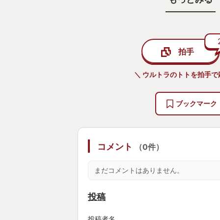
それなのに、不思議と「積みゲー」
何度離れても、また戻ってきてしま
理由はよくわからないけれど、そう
拍手
とってかなり珍しい。
気づけば二年近く、「付き合っては
＼ ウルトラのトトを拍手で
離感のまま、このゲームと過ごして
やくクリアした。
ブックマーク
もう起動することは、たぶん、ない
コメント
（0件）
あれほど、離れては戻るを繰り返し
ィングを見終えたあと、もう一度起
まだコメントはありません。
かった。
それは冷めたからでも、満足しきっ
投稿
遊び終えた、というより、理解して
じに近い。
投稿者名