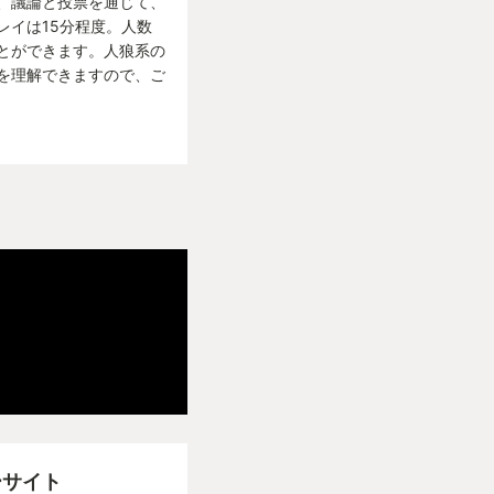
、議論と投票を通じて、
レイは15分程度。人数
とができます。人狼系の
を理解できますので、ご
ーサイト