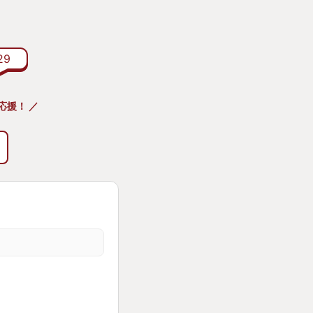
にはならなかった。
う。
いうゲームは、私に
29
別れる」みたいな距
応援！ ／
きて、そして、よう
・・・
てきたのに、エンデ
動しようとは思わな
たからでもない。
しまった、という感