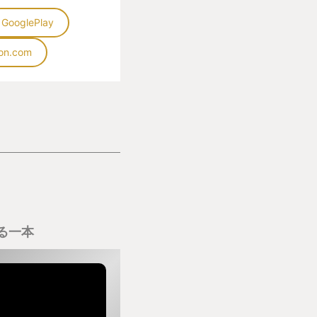
GooglePlay
ion.com
る一本