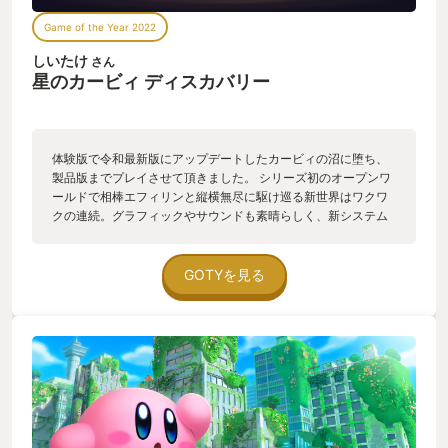
Game of the Year 2022
しいたけ
さん
星のカービィ ディスカバリー
体験版で令和最新版にアップデートしたカービィの沼に堕ち、
製品版までプレイさせて頂きました。 シリーズ初のオープンワ
ールドで相棒エフィリンと縦横無尽に駆け巡る新世界はワクワ
クの連続。グラフィックやサウンドも素晴らしく、新システム
の中でも特に嬉しかったのはお馴染みのコピー能力が進化でき
る点。個人的にソードの最終形態、技やアクション込みで気に
入っています。 登場するボス達は可愛くも手強く侮れない。サ
GOTYを見る
ブやクリア後の要素には結構難しいものもあり、大人でもそれ
なり苦戦するのでは。玄人向けになるかもですが、コピー能力
禁止縛りやRTAを狙うプレイに挑戦するのも面白いと思いま
す。 カービィって子ども向けでしょ？って思ってる方にも是非
体験して頂けたら嬉しいです。 ひとつだけ要望を言いますと、
2Pのお助けキャラをバンダナワドルディ以外も使ってみたいと
いう点です。 今後作中に登場したキャラの中で追加があれば是
非ともお願い致します。