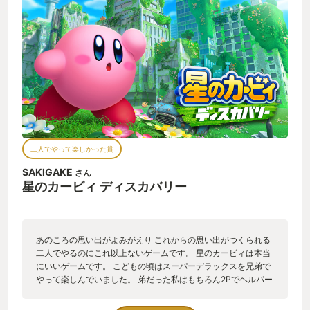
楽になったり、普段いけない場所にいけたりできるようにな
る。あそこで使うとどーなるだろう?とかワクワクしたり検証で
きてゲームをより楽しむことができるようなバグ技は個人的に
大変有難いなぁと思いました。バグ技のやり方に少しコツが必
要で子どもと出せた!出せない!とかわちゃわちゃやってる時間も
楽しかった。泣かれたりもしたでござるが色々試してエンジョ
イできたのでOKです。 ディスカバリーは主題歌もあって謎言語
の歌を子どもも気に入ってよく歌っててヨシ。 知ってると知ら
ないとじゃ作品の評価変わる要素ってあるよなー。自分は遊ん
でいるゲームのことをどれだけ知っているのか?ポテンシャルを
引き出せているのか?とか自分のものさしで相手を評価してしま
二人でやって楽しかった賞
うもったいなさ、もっと楽しめる可能性とかについて考えてし
まったのである。マル。
SAKIGAKE
さん
星のカービィ ディスカバリー
あのころの思い出がよみがえり これからの思い出がつくられる
二人でやるのにこれ以上ないゲームです。 星のカービィは本当
にいいゲームです。 こどもの頃はスーパーデラックスを兄弟で
やって楽しんでいました。 弟だった私はもちろん2Pでヘルパー
でした。 そんな私もディスカバリーではカービィです。 ゲーム
に慣れていないパートナーは2Ｐのバンダナワドルディをプレイ