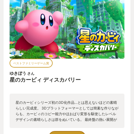
システムを採用しているということが記載されていました。最
高にプレイヤー目線で制作されていることに非常に感動しまし
た。 こんなにさわり心地の良いゲームを今まで見たことがあっ
ただろうか？
ベストファミリーゲーム賞
ゆきぼう
さん
星のカービィ ディスカバリー
星のカービィシリーズ初の3D化作品…とは思えないほどの素晴
らしい完成度。 3Dプラットフォーマーとしては簡素な作りなが
らも、カービィのコピー能力やほおばり変形を駆使したレベル
デザインの素晴らしさは群をぬいている。 最終盤の熱い展開が
カッコ良すぎる。 お裾分けプレイで子供をサポートしながらプ
レイするととても楽しい。