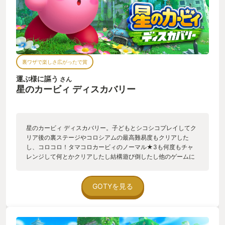
裏ワザで楽しさ広がったで賞
運ぶ様に謳う
さん
星のカービィ ディスカバリー
星のカービィ ディスカバリー。子どもとシコシコプレイしてク
リア後の裏ステージやコロシアムの最高難易度もクリアした
し、コロコロ！タマコロカービィのノーマル★3も何度もチャ
レンジして何とかクリアしたし結構遊び倒したし他のゲームに
移るとしますか?と思っていたところ。 子どもがyoutubeのバグ
技投稿検証で知った裏ワザを教えてくれた。最近のゲームはア
ップデートとかでゲームバランス崩壊しちゃうからアホな要素
GOTYを見る
でもすぐ修正しちゃうんでしょ?とか思ってたので修正されずに
遊び要素残してもらってて大変テンションあがった。GBゼルダ
の伝説夢をみる島のセレクトバグが大好きでなぁ。 ハンマーバ
グというものでネットでは有名らしい。技を使うことで攻略が