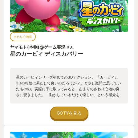
さわり心地賞
ヤマモト(本物)@ゲーム実況
さん
星のカービィ ディスカバリー
星のカービィシリーズ初めての3Dアクション。 「カービィと
3Dの相性は果たして良いのだろうか？」と少し疑問に思ってい
たものの、実際に手に取ってみると、あまりのさわり心地の良
さに驚きました。「動かしているだけで楽しい」という感覚を
再確認させられた瞬間でした。ジャンプも攻撃も全てが気持ち
よく、最高に快適に遊ぶことが出来ました。 それもこれもHAL
研究所様が様々な工夫をされていたからなんだろうなぁと思わ
GOTYを見る
されました。開発者インタビューの記事で「2D横スクロールと
違って3Dは着地したかどうかが分かりづらい」という所から産
まれた「ファジー着地」や「攻撃が当たっているように見えた
ら、もうそれは当たったってことにしてしまおう！」といった