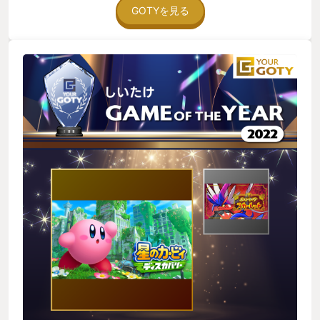
してくれます。 あのころはずっとカービィでプレイしたかった
GOTYを見る
けど カービィを動かすのは楽しくも責任重大 自分がやられると
終わりだし、カメラもカービィを追っかける バンダナワドルデ
ィが左に行きたいと動いても、カービィが右に進めばワドルデ
ィはワープしてしまいます。 こどものころならいざしらず、大
人の私は気を使いつつ進みます。 それでもたまにはわがまま
に、ワドルディをふりまわしながら進みます。 だけどボス戦で
はワドルディにおんぶにだっこです。 あんなに好き勝手に動い
たのに、ボスではさすがに協力プレイ 逃げるカービィ、突撃す
るワドルディ ボスの激しい攻撃に二人ともライフはあとわずか
やられてしまうワドルディ 「数十秒で復活できるからそれまで
しのいでくれカービィ！」 必死によけて、ようやく復活 ボスの
ライフもあと少し！二人で一斉攻撃だ！！ ・・・・・・ この戦
いは結局負けてしまいました。 そして、町に戻ってふと気づき
ました。 「あっ、ハードモードのままだった」 文句を言われつ
つも、またこんどやろうねと、今日のゲームはおしまいです。
思い出ばかりでゲーム内容にふれていませんが、ゲームを普段
やらない人とでも遊びやすいのは素晴らしいです。 操作も簡単
だし、3D酔いしないし、かわいいし、こわくないし YourGOTY
の企画を二人で話していて上がった作品なので部門賞で投稿で
す。