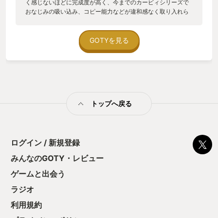
く感じないほどに完成度が高く、今までのカービィシリーズで
おなじみの吸い込み、コピー能力などが違和感なく取り入れら
れており、レベルデザインにおいても誘導が丁寧かつ程よい難
易度でストレスフリーに進めることができ、初心者でもゲーマ
ーでも楽しめるものになっている。 そして、このゲームの素
GOTYを見る
晴らしい点として世界観の作りこみの丁寧さを挙げたい。 今作
はカービィたちの住む星ポップスターではなく、現実世界のよ
うな文明と自然が融合した「新世界」が舞台となっている。そ
の世界でビル街や遊園地などの跡地をカービィたちは冒険して
いくことになるのだが、ゲーム内では「新世界」のかつての生
活を想像させる細かな演出やデザインがなされている。例え
トップへ戻る
ば、ゲーム内で出てくるステージで、ワンダリア遊園地という
所のポスターが別ステージのショッピングモールや駅などで貼
られているなどといったところから、かつての人々に人気の場
所だったのだろうと想像ができる。このように、ステージを
隅々まで探索していくと、新たな発見に繋がるのがこのゲーム
ログイン / 新規登録
の面白さとなっている。 また、ネタバレになるので詳しくは語
みんなのGOTY・レビュー
れないが、終盤の展開がかなり衝撃的で世界観をより深めてい
るものになっているので是非プレイしてもらいたい。 「星のカ
ゲームと出会う
ービィ ディスカバリー」は30年のカービィの歴史と、これから
のカービィの可能性を詰め込んだ、そんな作品であると思う。
ラジオ
利用規約