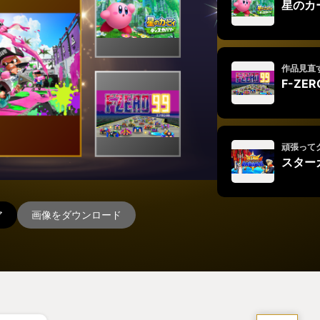
星のカ
作品見直
F-ZER
頑張って
スター
ア
画像をダウンロード