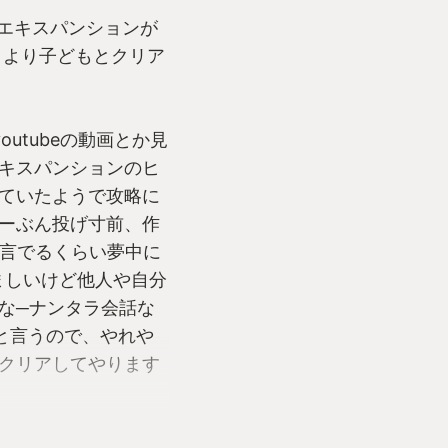
・エキスパンションが
うより子どもとクリア
utubeの動画とか見
キスパンションのヒ
ていたようで攻略に
ーぶん投げ寸前、作
暴言でるくらい夢中に
ましいけど他人や自分
な─ナンタラ会話な
!と言うので、やれや
クリアしてやります
プラトゥーン自体の
実現するだけの操作