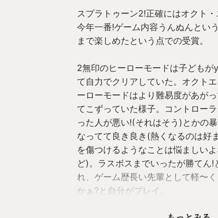
スプラトゥーン2!正確にはオクト
今年一番!ゲーム内容うんぬんとい
まで楽しめたという点での受賞。
2無印のヒーローモードは子どもがyo
て自力でクリアしていた。オクトエ
ーローモードはより難易度があがっ
てこずっていた様子。コントローラ
った人が悪い!(それはそう)とかの
なってて良き良き(熱くなるのは好
を傷つけるようなことは悩ましいよ
ど)。ラスボスまでいったが勝てん
れ、ゲーム歴長い先輩として軽〜く
かぁ?と自分がプレイ。
倒し方、筋道は分かったけれどもス
もっとみる
経験がほぼない自分なので攻略法を