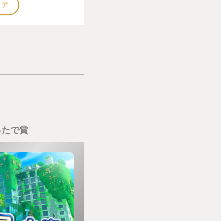
トア
ったで賞