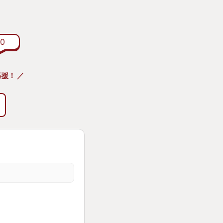
するもクリアできずに
でクリアできそうなん
い思いを重ねること数
0
…やってる〜!クリア!
援！ ／
クソプレイを何度も
操作の技術も十分。
たラスボスも1度リト
ました。親が数十回
した。
わるなーと思いまし