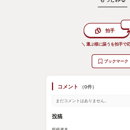
テクニックがない!!何度もリトライ
子どもに泣かれるし!もうちょっと
だけど…!のバランスが絶妙で悔し
拍手
十回。制限時間残り0秒!やったか?!
満足。
＼ 運ぶ様に謳うを拍手で応
その後子どもがプレイしたら自分の
見てたので攻略しかたは理解した、
ブックマーク
なので以前は全然クリア出来なかっ
ライしただけでサクッとクリアして
も奮闘した相手をアッサリとな!?
コメント
（0件）
すげー成長すげー!と感動しきりで
まだコメントはありません。
誰と遊ぶかで楽しみはぐぐーんと変
た。マル。
投稿
投稿者名