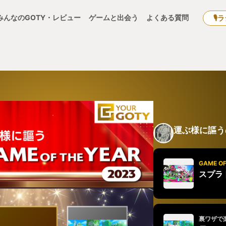
みんなのGOTY・レビュー
ゲームと出会う
よくある質問
🎙
運ぶ様に謳う
GAME OF
スプラ
裏ワザで