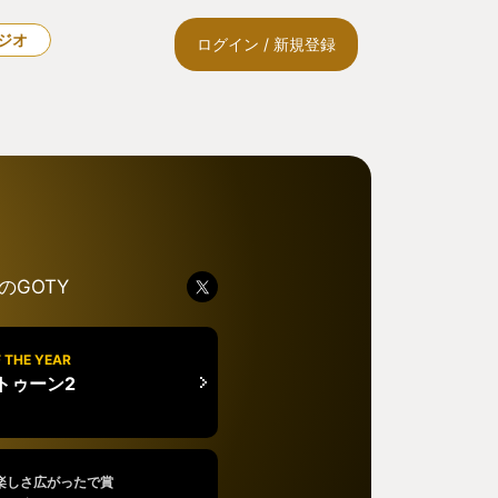
ラジオ
ログイン / 新規登録
のGOTY
 THE YEAR
トゥーン2
楽しさ広がったで賞