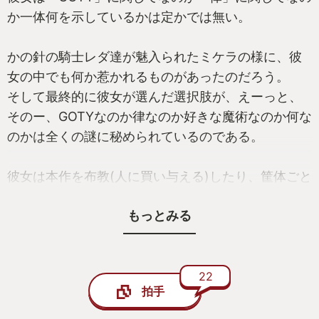
か一体何を示しているかは定かでは無い。
かの針の騎士レダ達が魅入られたミケラの様に、彼
女の中でも何か惹かれるものがあったのだろう。
そして最終的に彼女が選んだ選択肢が、えーっと、
そのー、GOTYなのか律なのか好きな魔術なのか何な
のかは全くの謎に秘められているのである。
彼女は本作を布教(人に買い与える)したり、筐体ごと
布教(人に買い与える)したり、大変熱心な信者でし
もっとみる
た。ってことは？ん？祈祷メインなのかな？
いや、彼女は根っからの「紙装甲純魔術師」であ
る。魔術に見初められ究極の浪漫(砲)を追い続ける者
22
拍手
であり、魔術師セレンや魔女ラニに匹敵するほどの
魔術愛好家…いや魔術会の第一人者である。