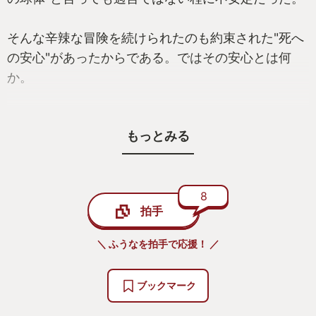
そんな辛辣な冒険を続けられたのも約束された"死へ
の安心"があったからである。ではその安心とは何
か。
緊張から解き放たれる。そう解放されると言うこ
もっとみる
と。
無論、敵意ある者を撃ち倒した時の達成感は感激と
いう言葉では収まらない程に大きなものだ。しかし
ながら長きに渡る緊迫した探索や戦いを続けている
8
拍手
と、体力を回復する道具も減り疲弊する。いつしか
「もうこれ以上は無理だ」「進むのが怖い」「今死
＼ ふうなを拍手で応援！ ／
ぬとルーン(ソウル)が全て失われてしまう」という感
覚に心が支配されていく。
ブックマーク
そこで今回！当社が自信を持ってお薦めさせて頂く