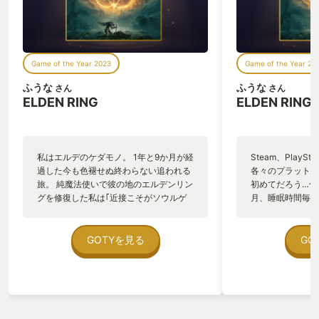
Game of the Year 2023
Game of the Year 20
ふうな
ふうな
さん
さん
ELDEN RING
ELDEN RING
私はエルデのケダモノ。 1年と9か月が経
Steam、PlayStat
過した今も色褪せぬ終わらない追われる
各々のプラットフ
旅。 純魔法使いで彼の地のエルデンリン
初めてだろう…何
グを修復した私は｢近接こそがソウルゲ
月、睡眠時間毎日
ーの真髄｣｢間接攻撃などヌル仕様｣と言
してきたタイトル
われ続け(自分に)、Demon's Souls、
たない時間も聖マ
Dark Souls1～3も純魔法使いでクリアし
事を常に考える。
GOTYを見る
GO
ていた私は技巧戦士として生まれ変わっ
事や物。これも全
ていた。 物足りない。聖属性を武器に付
てしまう私の脳。
与できるようにしよう。ついでに回復も
ルデンリング。私
祈祷で行おう。状態異常も祈祷で…ほ
で何かを砕かれた
う、強化もできるんだ…いつの間にか純
た。褪せ人Fuu