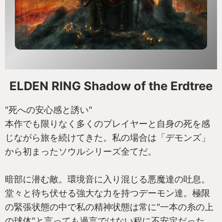
ELDEN RING Shadow of the Erdtree
"死への安心感と誘い"
本作でも限りなく多くのプレイヤーと自身の死を感
じながら旅を続けてきた。私の場合は「デモンズ」
から初まったソウルシリーズ全てだ。
暗部に潜む敵。環境音に入り混じる悪魔達の吐息。
堂々と待ち伏せる強大な力を持つデーモン達。極限
の緊張状態の中で私の精神状態は常に"一本の糸の上
の球体"と言っても過言ではない程に不安定だった。