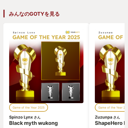
祈祷で雷や炎を放つマンになっている。
を目指した。 し
今はもう1キャラ、純脳筋をキチンと育
は旅立った当時か
てています。 して、間接専門の私に｢ビ
った。 あの世界
みんなのGOTYを見る
ビッってんだろ？｣と、そんな言葉が私
合い戦ってきたこ
の頭を過る。PvEもPvPも近づかれると
性を脳内で構築す
すぐ死ぬので死ぬ理由に｢近接鍛えてな
けるほどにその理
いから…｣って言いたいだけなんだろ？そ
いく。私は知らぬ
んな言葉ばかりが私を攻めてくる。 純
る亡者｣の様にな
魔･純祈祷･脳筋･技巧･奇跡…そしてその
るデミゴッドや携
ハイブリッド。 何を選ぶかでこのゲーム
ままに天へ地へ還
の攻略は全く変わってくる。正直な話、
褪せ人Fuunaの
シナリオは濃くない。それがエルデンリ
は純粋な魔術師だ
ングであり、FROMSOFTWAREの味でも
え、彼女の様に真
あり、冒険に没頭させる秘訣とも感じて
していった。 し
いる。そう、眼前に現れる野郎どもを如
て｣となった。私
何にして丁寧に攻略する事こそが最大の
ではない。違うの
真髄だと思っている。 イベントやストー
った。 でも私が
リーに関しては、各所で登場する会話可
じたこと。それは
能なNPC達の｢少ない言葉｣から得られる
だった。 それも
膨大な情報(かなり想像の域)は、私が今
らしい作品を終え
Game of the Year 2025
Game of the Year 20
何を目指しているのかを思い出させてく
まりにも惜しい。
れる。そう、私は王になることを目指し
歩こうと思う。そ
Spinzo Lynx
Zuzunpa
さん
さん
ているのだ(ったね)。旅をしているとそ
なることを目指す
Black myth wukong
ShapeHero F
んなことも忘れて寄り道をしているプレ
っとらんなこれは