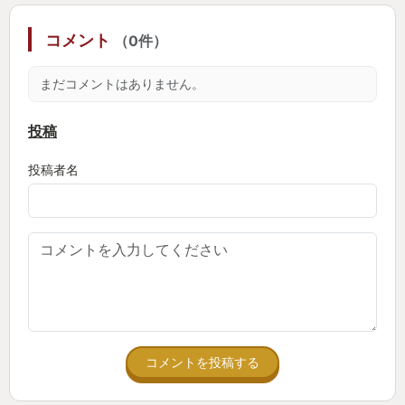
のがこの「約束された死への安心」となります！
コメント
（0件）
送料無料で商品代はお手持ちのルーン(ソウル)を一旦
お預かりする(その場に落とす)だけで分割手数料も一
まだコメントはありません。
切掛かりませんし、どなたでも利用可能となってお
ります！
投稿
投稿者名
というね。わかりますかな。この感覚。
恥ずかしながらこの商材に甘えて死を選択したこと
があります。そして培った知識でより安全に道具を
温存したまま再度挑むなんてこともしたこと
は"多々"あります。
からのアワードなのです。ご納得頂けましたか？
商品に限りはございません！ご覧になってるあなた
コメントを投稿する
も、ぜひルーン(ソウル)をひと狩り行こうじゃありま
せんか！