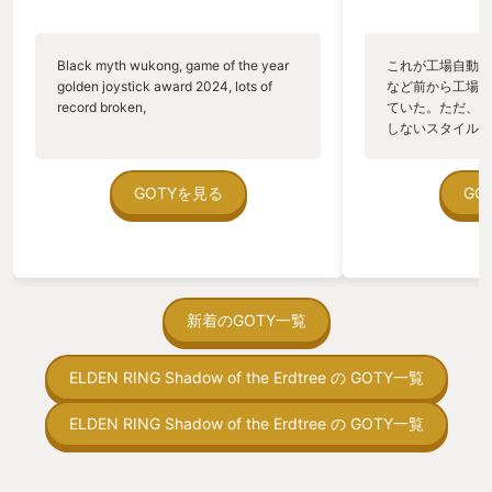
イヤーはとても多いかったと思う。いい
かい？ストーリーはちゃんと存在してい
るよ。しかし旅に探索に没頭しているプ
Black myth wukong, game of the year
これが工場自動化
レイヤーの前に立ち塞がる会話可能な
golden joystick award 2024, lots of
など前から工場自
NPC達がふとしたときに｢コッチダヨ｣し
record broken,
ていた。ただ、P
てくれるからギリギリゴールにたどり着
しないスタイルだし、P
く事が出来る。常にギリギリを求めるゲ
のゲームいっぱい
ーマーにはたまらない作品なのです。違
ていた。 ただ、Sha
う。 しかしこれがフロムなのです。フロ
在を知ってから、
GOTYを見る
GO
ムソフトウェア(大声)です。キングスフ
う。気になる。ほ
ィールドやアーマードコアの頃からのフ
ゃった。あぁ、セ
ァンサービスなのです。違う。 前述の会
っている。あっ、
話可能なNPCにはとても｢個｣の強いビジ
がない少しだけだ
ュアルと言っている意味が全く分からな
を始めると、覚え
くて本当に愛すべきキャラクターばかり
間制限があって、
新着のGOTY一覧
です。なんでこんなことを私に言ってく
取っ付きづらいじ
るのと言わんばかりです。簡単に言うと
トコンベアの配置
最高です。 BGMもその旅を邪魔しない
ELDEN RING Shadow of the Erdtree の GOTY一覧
ん！このゲーム、
程度に控えられているにも関わらず、ふ
向けか？というの
と気が付くと明らかに私の気持ちを壮大
の印象。 しかし
ELDEN RING Shadow of the Erdtree の GOTY一覧
な(ちゃんと聴けてない)音楽で表現して
止する設定を有効
くれているんだと戦闘中にすら感じた。
の仕組みの理解が
PvPで闇霊(血の指？)として侵入された
満足できるまで予
際、敵が視界に入った際のBGMはとても