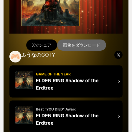
Xでシェア
画像をダウンロード
ふうな
のGOTY
GAME OF THE YEAR
ELDEN RING Shadow of the
Erdtree
Best "YOU DIED" Award
ELDEN RING Shadow of the
Erdtree