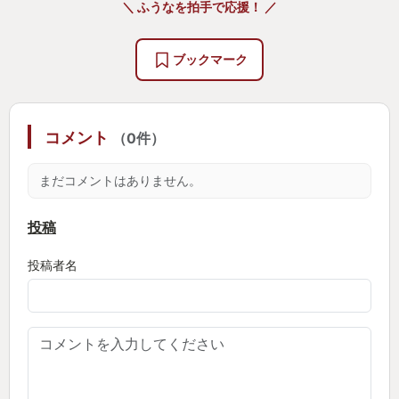
＼ ふうなを拍手で応援！ ／
本DLCである世界でもその魔術を駆使し、数々の敵
ブックマーク
と対峙して退治して…の予定が特大武器の強靭削り
に惚れ込んで暗月の大剣を二刀流でブンブン振り回
しながら影の地を彷徨った。
コメント
（0件）
「敵の攻撃が痛過ぎんねん」「敵がタフ過ぎて魔術
まだコメントはありません。
じゃ削りきれへんねん」そんなことを言い訳しなが
ら純魔術師を名乗りイキり散らかしていた。
投稿
投稿者名
皆に知って欲しい。
フロム(宮崎氏)のいやらしさ(褒)がかなり装填された
作品であることを。未だその世界から抜けることが
できない「紙装甲純魔術師ふうな」がいることを。