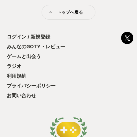
る！これにより沼
緊張感を伝えてくれる。私はいつもとは
ミットがあるのに
違う死に直面しているのだと。命を落と
トップへ戻る
に勤しんでしまう
した時のSEなんてもう何千回聞いたか。
型のローグライト
でもソウルシリーズの頃からそうです
をクリアしたら今
が、死に慣れる()と悔しい気持ちよりも
う気持ちを揺るが
自己(事故)の反省点を振り返る警鐘にも
ログイン / 新規登録
後の報酬で「これ
なります。ここが悪かったんだ、あそこ
ちゃうじゃぁん。
みんなのGOTY・レビュー
でああするべきだったんだ、とにかく
っと試すだけだか
｢欲をかいてはいけないんだ(超大声)｣
ゲームと出会う
て、クリアしちゃ
と。死に慣れすぎて死に対してかなり軽
酬きたよ。もう寝
い気持ちになってしまいます。 一方でマ
ラジオ
・・・・・ 「ぉ
ルチのホストの場合、助っ人の場合では
た、クリアまでや
死への意味合いが全然変わってきまし
利用規約
も工場自動化沼に
た。 ホストの場合は｢ああっ！こんなと
プライバシーポリシー
ころで共闘を終わらせてしまってゴメ
ン…私が未熟なばかりにあなたの貴重な
お問い合わせ
時間(召喚されてしまった相手の時間)を
無駄にしてしまってごめんなさい｣で
す。助っ人の場合は｢ああっ！こんなと
ころで共闘を終わらせてしまってゴメ
ン…私が未熟なばかりにあなたの貴重な
時間(私を召喚してしまったばかりに感)
を無駄ににしてしまってごめんなさい｣