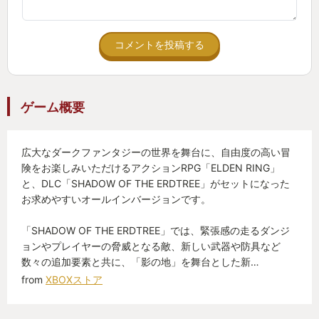
彼女はその世界を極めたいのではなく歩いていたい
だけ。アイテムも全部取ってないし、魔術も祈祷も
コメントを投稿する
全部集めてない。素材を集めて製作物を作ることな
んてマジで全然やってなくてまだまだやれることが
あるのだ。
ゲーム概要
そんなに楽しいのか。歩くことが。
広大なダークファンタジーの世界を舞台に、自由度の高い冒
デスストの方が歩くことに関しては特化してるんじ
険をお楽しみいただけるアクションRPG「ELDEN RING」
ゃ無いのか。
と、DLC「SHADOW OF THE ERDTREE」がセットになった
お求めやすいオールインバージョンです。
違う。彼の地や影の地を無駄にスローで歩いて敵に
「SHADOW OF THE ERDTREE」では、緊張感の走るダンジ
近づき、颯爽と討ち落とすあの快感。それに失敗す
ョンやプレイヤーの脅威となる敵、新しい武器や防具など
ること8割強の爽快感。5%以下の勝率で得られる超
数々の追加要素と共に、「影の地」を舞台とした新…
達成感。
from
XBOXストア
今すぐ行け、知れ、ご照覧あれ、彼の地を経て影の