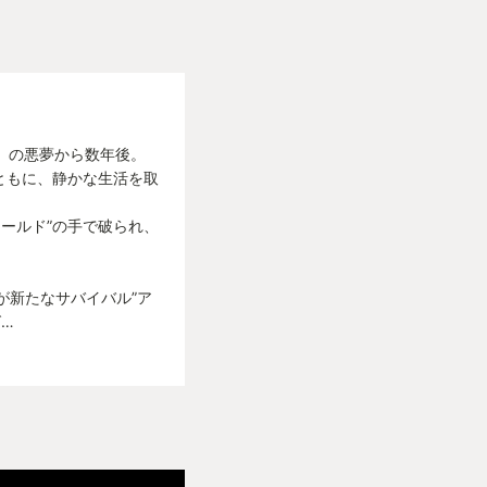
』の悪夢から数年後。
ともに、静かな生活を取
ールド”の手で破られ、
”が新たなサバイバル”ア
…