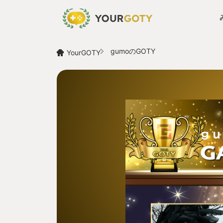
gumoのGOTY
YourGOTY