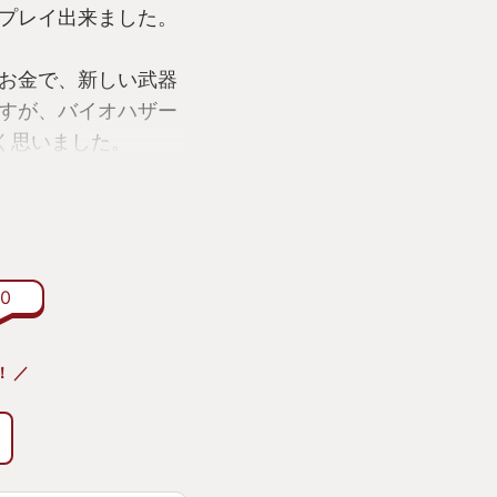
プレイ出来ました。
お金で、新しい武器
すが、バイオハザー
く思いました。
を、妻を想い行動す
ってくる、ただ怖い
ザードでした。
0
！ ／