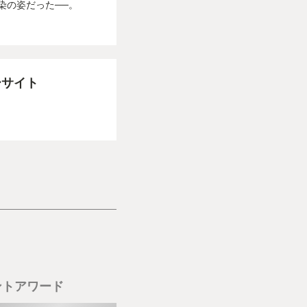
染の姿だった──。
ーサイト
ントアワード