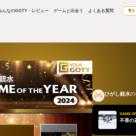
みんなのGOTY・レビュー
ゲームと出会う
よくある質問
🎙
ひがし銃水
の
GAME OF
不香の花 