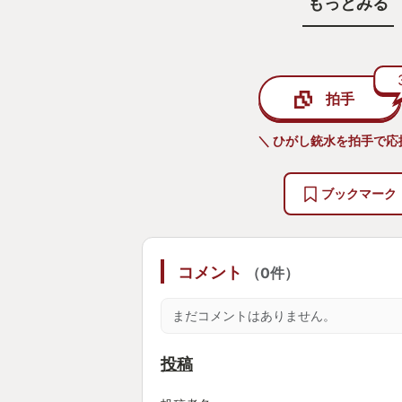
もっとみる
て感じさせてくれます。
解像度の高い雪国・田舎の描写、か
も素晴らしい。
拍手
ひんやり濃縮された甘酸っぱい青春
たい方にぜひオススメ。
＼ ひがし銃水を拍手で応
激しい可処分時間の争奪にいる現代
トルでノベルゲームの良さ・すごさ
ブックマーク
忖度なしにクオリティで判断しても
ヤーですが、こんな神ゲーにまだSt
コメント
（0件）
しかないのが信じられない！という
援したい。
まだコメントはありません。
通常価格からたったの200円程度
なので買うなら今がベストタイミン
投稿