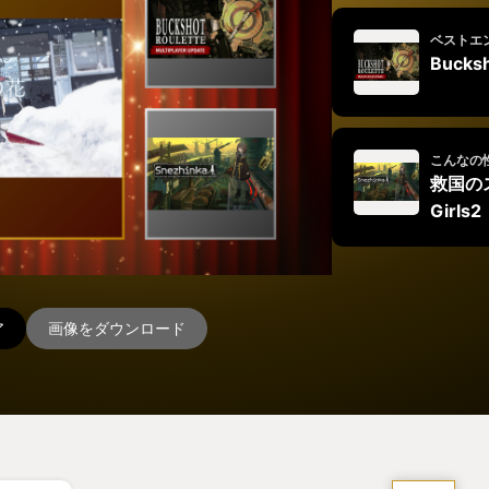
ベストエ
Bucksh
こんなの
救国のス
Girls2
ア
画像をダウンロード