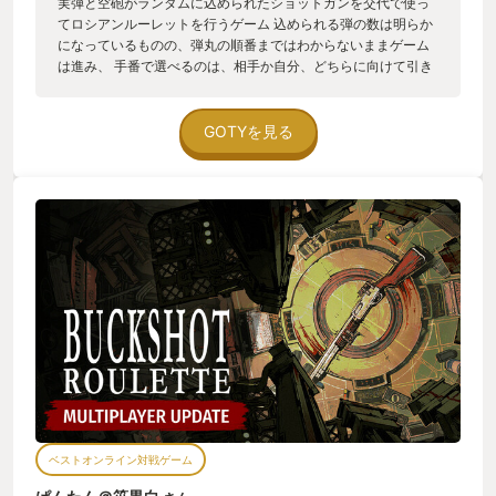
実弾と空砲がランダムに込められたショットガンを交代で使っ
てロシアンルーレットを行うゲーム 込められる弾の数は明らか
になっているものの、弾丸の順番まではわからないままゲーム
は進み、 手番で選べるのは、相手か自分、どちらに向けて引き
金を引くか 実弾を当てることでダメージを加えることができ、
空砲ならば手番が交代、 リスクを冒して自分に引き金を引き、
見事空砲を引き当てることができれば、手番は継続、 ただし実
GOTYを見る
弾ならば…… というスリル満点の運否天賦を楽しむゲーム この
ゲームをゲームたらしめているのは、 途中から追加されるアイ
テムの要素 各ラウンド毎にランダムに支給されるアイテムを使
うことで、 確率を操作したり相手の手を制限したりと様々なア
クションが可能、 ただしアイテムの使用は相手も可能、 優勢だ
った試合展開がたった1つのミスで容易くひっくり返ることも珍
しくないのがまた怖いところ 事前に知れる各弾の装弾数、自分
のアイテム、そして相手のアイテムと状況を分析し…… 「まあ6
分の1なら当たらんやろｗガハハ！」って言って自爆するのも、
もはや様式美 想定外の事が起き、残りの弾がどうなっていたか
忘れてしまった時の緊張感は並のものではありません。 運の要
素とそれをある程度コントロールするアイテム、 そして相手の
状況も頭に入れての行動、 シンプルながら、すべての行動にリ
スクとリターンが付きまとう 非常にゲームらしいゲームです。
また、アップデートで 体力の続く限り永遠と試合を続けるエン
ベストオンライン対戦ゲーム
ドレスモード、 そして生身のプレイヤーとの駆け引きを味わう
対戦モードも追加されております。 自分か相手のどちらかを撃