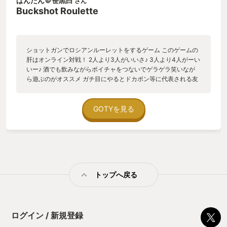
ぱんたん＠笹黒白
さん
つ、たったそれだけの単純な選択を かなり濃密な詠み合いへと
Buckshot Roulette
昇華させた素晴らしいゲームです。 ｱｯ手錠はヤメテ……
ショットガンでロシアンルーレットをするゲーム このゲームの
肝はオンライン対戦！ 2人より3人がいいさ♪ 3人より4人がーい
いー♪ 酒でも飲みながらボイチャをつないでゲラゲラ笑いなが
ら遊ぶのがオススメ ガチ目にやるとドカポン等に代表される友
情破壊ゲームになるのでご注意を！
GOTYを見る
トップへ戻る
ログイン / 新規登録