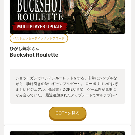
ベストエンターテインメントアワード
ひがし銃水
さん
Buckshot Roulette
ショットガンでロシアンルーレットをする。非常にシンプルな
がら、駆け引きの熱いギャンブルゲーム。 ローポリゴンのおぞ
ましいビジュアル、低音響くDOPEな音楽、ゲーム性が見事に
かみ合っていた。 最近追加されたアップデートでマルチプレイ
に対応し、心理的な駆け引きのある対人戦もできるようになっ
た。 体力2の人の目の前でノコギリを使い、ショットガンの銃
身を切り落とす時が人生で一番楽しいかもしれない。 インディ
GOTYを見る
ゲームながらTGS2024会場ではリアルにテーブルゲーム化され
たものが遊べたほか、The k4sen Conというイベントでは有名
ストリーマーたちが殺し合うデスゲームとしてリアル企画化さ