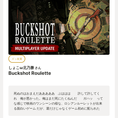
れており、2024年最もゲームの枠組みを超えて多くの人を楽し
ませたエンターテインメントだと思う。
ズッ友賞
しょこω北乃勝
さん
Buckshot Roulette
死ぬのはおまえだあああああ ぶははは 許して許してく
れ 俺が悪かった。俺はまだ死にたくねんだ ガハッ って
な感じで映画のワンシーンの様な、ロシアンルーレットが出来
る面白いゲーム だが、運だけじゃなくゲーム初めに配られた
色々な効果を持ったアイテムを駆使しながら生死を博した大金