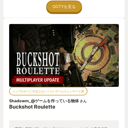
争奪ゲーム スチームパンクの世界観と、呼吸を苦しくさせるよ
うなBGMにマルチで参戦している友人の笑い声と悲鳴が 相まっ
GOTYを見る
て、抜け出すことの出来ない荒くれた世界に閉じ込められま
す。 ルールも簡単、アイテムもシンプル設計、戦略も重要、そ
して運も重要、、楽しく仲間と話しをしながら役になりきった
り、罰ゲームを設定してカオスな会にしたりと工夫しだいで何
倍でも楽しく遊べるゲームです。 遊んでくれた仲間の頭に銃口
を向けながらズッ友だよっ！って言いたいゲームです。
シンプルかつこれ以上ないくらいゲームらしいゲーム賞
Shadowm_@ゲームを作っている物体
さん
Buckshot Roulette