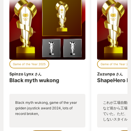
明した。何度かやられながら、ついに１度バックス
このゲームです。 揺れる炎はそれ
タブをきめた。そして黒騎士を倒したのだ。私は自
だけで空間を演出してくれます。ゆっく
りと揺れながら、パチパチと音が鳴るこ
分のことのように嬉しかった。「自分もこんな感じ
の画面を移せば、その瞬間からあなたの
だったな。」そう思った。それから飼猫とうかの配
部屋は北欧のロッジにいるような雰囲気
信を見るのが習慣となってきている。いつかコメン
になるでしょう。試しに好きな音楽やポ
ッドキャストを流してみてください。時
トで応援しながらクリアまで見守るつもりだ。
間の流れがゆっくりになっているような
感じがして、リラックスできます。お茶
やココアなんかを用意して、本を読むの
これが私とＤＡＲＫＳＯＵＬ３との約８年の軌跡
もいいでしょう。自分はこのゲームを起
Game of the Year 2025
Game of the Year 20
だ。このゲームを２０２４年のyourGOTYにしなか
動して読書をすると物語の世界に没頭で
きるような感じがして、よく読書のお供
ったのはここまで読んでいただいた方ならお気づき
Spinzo Lynx
Zuzunpa
さん
さん
にしています。そして、疲れて帰って来
Black myth wukong
ShapeHero F
かもしれない。
て頑張りたくない、ゲームすらする気力
がないなんて時は、このゲームを起動し
私にとっての『ＧＯTＬＴ(game of the life time 一
本や漫画を読んでいます。心の荷が下り
生のゲーム )』だからだ
るような感じがして楽になるんですよ。
Black myth wukong, game of the year
これが工場自動化
落ち着いた雰囲気に寝落ちちゃうかもれ
golden joystick award 2024, lots of
など前から工場自
ないですよ。 そんなこのゲームは
record broken,
ていた。ただ、P
無料でプレイできます これを聴いて少
しないスタイルだし、P
しでも興味を持った方、ちょっと疲れて
のゲームいっぱい
いて癒しを求めている方、このゲームを
ていた。 ただ、Sha