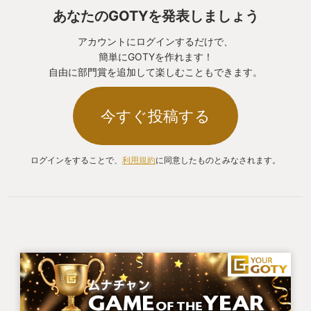
るべく、このゲームを即予約していた。そして、近
あなたのGOTYを発表しましょう
所のGEOにゲームを受け取りに行き、PS4にディス
クを入れた。
アカウントにログインするだけで、
簡単にGOTYを作れます！
広大に広がる狭間の地。マップの気になるところ
自由に部門賞を追加して楽しむこともできます。
に行けば、必ずダンジョンやアイテムがある緻密
さ。豊富な武器。キャラデザ。そのほか、沢山の要
今すぐ投稿する
素全てが私に完全にマッチしていた。「面白い。」
その言葉に尽きる。私は１週目をクリアするまで１
００時間以上の時間をかけた。トライ＆エラーはも
ログインをすることで、
利用規約
に同意したものとみなされます。
う苦ではなかった。むしろ清々しいとも感じられ
た。裏ボスのマレニアを倒した私はこの上ない満足
感に酔いしれた。
２０２３年にゲーミングPCを購入し最初に買った
ゲームもこのゲームだった。そしてDLCも勿論クリ
アしている。そして、STEAMの実績１００％を達成
した。