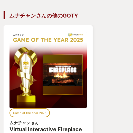
残るストーリーのラスボス『王たちの化身』。私
は彼をあっさりと倒していた。そんな私は勢いその
ムナチャンさんの他のGOTY
まま隠しボス、DLCボスを倒していった。何度かや
られることはあったが、「今回は負けた。けど、あ
の攻撃はこのタイミングで避け、何回攻撃でき
る。」と分析できていた。そして最後に出会ったボ
ス『闇喰らいのミディール』。このボスを草紋盾を
背中に背負い、黒騎士の大剣を両手に持ち、ミディ
ールの顔の前でローリングしていた。そして勝っ
た。
クリアまで８年かかり、遂に私はこのゲームのす
べてのボスを倒した。
それで終わりではなかった。その先が見たかった
のだ。間を置かずして２週目、３週目を制覇してい
Game of the Year 2025
った。３週目はデス数を最小に抑えクリアすること
ムナチャン
さん
にこだわった。
Virtual Interactive Fireplace