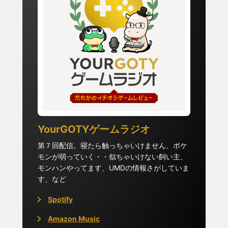
し自信をもっていた。そして、あの時とは見違える
ようにゲームを攻略していった。あの時倒せなかっ
た『深淵の監視者』を倒し、１つの壁を乗り越え
た。そして、『薪の王』達を倒していった。私は気
づいていなかった、何も変わっていなかったと。
『兄王子ローリアン』と対峙し私は負けた。そし
て、何度トライ＆エラーを繰り返しても負け続け
た。「勝てない。なぜか勝てない。」そう感じた私
は逃げた。そして、何を思ったか隠しステージをプ
レイした。最初は順調だった隠しステージも『無名
YourGOTYゲームラジオ
の王』と出会った。そして負けた。負け続けてまた
第７回配信。寝たら触っちゃいけません、ポケ
逃げた。DLCも併せて購入していた私は、『アリア
モンが弱っていく・・似ちゃいけない飼い主、
モンハンやってます、UMDの情報さがしていま
ンデル絵画世界』に足を運んだ。そして、『王者の
す、など
墓守』を倒した私は「ここならいけるのでは？」と
少しの希望が生まれた。DARKSOUL３のDLCは３つ
Spotify
あり、アリアンデル絵画世界はその１つ目だ。その
Amazon Music