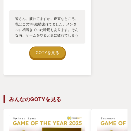
～７章 見守る立場へ～
２０２４年１１月末
皆さん、疲れてますか。正直なところ、
ＤＡＲＫＳＯＵＬ３をクリアした私はほかのプレ
私はこの1年結構疲れてました。メンタ
ルに相当きていた時期もあります。そん
イヤーがどのようにこのゲームをプレイしているか
な時、ゲームをやると更に疲れてしまう
見たくなった。そしてtwitchで検索すると１人の
ことがあると思いませんか？ そんな自
分の心を癒してくれたのがこのゲームで
VTuverを見つけた。『飼猫とうか』という新人
す。 このゲームでやることを説明しま
GOTYを見る
VTuverだ。彼女はＤＡＲＫＳＯＵＬ３初プレイであ
しょう ①好きな暖炉を選ぶ ②好みの装
飾を選ぶ ③ゲーム内のマッチに火をつ
った。敵の攻撃を避けようとしてマグマに落ちてい
ける ④薪に火をつける ⑤ゆらゆらと揺
た。スタミナ切れで何もできなくなっていた。ザコ
れる火を眺める この５つのステップ踏
みましょう。このゲームでできることは
敵に蹂躙されていた。そのどれもが自分の初プレイ
これだけです。このゲームは明確な目標
と重なった。
はありません。敵は出ません。スコアは
ありません。火が燃えているのをただ眺
黒騎士と戦っていた彼女に、思わず私は「盾を構
みんなのGOTYを見る
めるこれだけです。でも、これで良いん
えて周りを回ってバックスタブをきめてみたら？」
です。仕事や社会、人間関係、その他
諸々、現代社会を生き抜くにはストレス
とコメントした。そもそもバックスタブが起こる条
は避けて通れないものです。疲れてませ
件を分かっていなかったため、どうすればよいか説
んか？癒しを求めていませんか？そんな
アナタにぜひ１度やってみてほしいのが