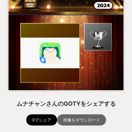
～６章 三度目の正直～
エルデンリングのDLCをクリアし私はフロムソフ
トウェアへの苦手意識は無くなっていた。
そして、今年２０２４年１０月５日。ＤＡＲＫＳ
ＯＵＬ３をSTEAMで購入した。GEOにソフトを売り
に行った、PS4で薪の王に負け続けた私はもういな
い。私はPCのホーム画面からDARKSOUL３を起動し
た。
敵の攻撃をかいくぐり、バックスタブを決め、確
実にダメージを与える。レベルアップすればステー
タスを自分のプレイスタイルや使っている武器に合
わせて無駄なく振った。時折現れる侵入プレイヤー
ムナチャンさんのGOTYをシェアする
にも負けることはなかった。そして出会った。『兄
王子ローリアン』、と。彼ら兄弟の攻撃を避け、気
Xでシェア
画像をダウンロード
づけば１回で倒していた。