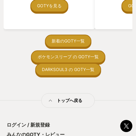
是非プレイしてみてくささい
在を知ってから、
GOTYを見る
GO
う。気になる。ほ
ゃった。あぁ、セ
っている。あっ、
がない少しだけだ
を始めると、覚え
間制限があって、
新着のGOTY一覧
取っ付きづらいじ
トコンベアの配置
ポケモンスリープ の GOTY一覧
ん！このゲーム、
向けか？というの
の印象。 しかし
DARKSOUL3 の GOTY一覧
止する設定を有効
の仕組みの理解が
満足できるまで予
る！これにより沼
ミットがあるのに
トップへ戻る
に勤しんでしまう
型のローグライト
をクリアしたら今
う気持ちを揺るが
ログイン / 新規登録
後の報酬で「これ
ちゃうじゃぁん。
みんなのGOTY・レビュー