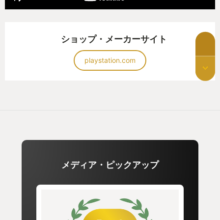
自分のプレイングスキルに自信をもっていた私は、
さっそくこのゲームをストアで購入し、switchのホ
ーム画面からゲームを起動した。
ショップ・メーカーサイト
あの頃の私はもういなかった。多くのボスを倒し
ていき、やられることに耐性がついていた私は、ゲ
playstation.com
ームを攻略していった。ストーリーのラスボス、隠
しボス、DLCボス。このゲームの隅々まで楽しみ尽
くしていた。私はこのゲームをクリアした。
～４章 再来～
DARKSOULリマスタードをクリアした私は心が躍
っていた。そして思ったのだ。「今なら、今の自分
メディア・ピックアップ
ならいけるぞ。」、と。私はPS4のストアですぐさ
まDARKSOUL３を購入し、PS4のホーム画面からゲ
ームを起動した。
２度目のDARKSOUL３。多くの死にゲーをクリア