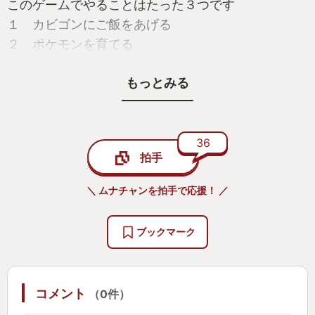
このゲームでやることはたった３つです
１ カビゴンにご飯をあげる
２ ポケモンを育てる
３ 寝る←ここ重要！
もっとみる
この３つです。１つ１つ説明していきますね。
１ カビゴンにご飯をあげる
このゲームは１週間のサイクルがあります。毎週月
36
拍手
曜日に新しいカビゴンと出会います。そのカビゴン
に朝昼晩３食のご飯をあげます。ポケモンたちが集
＼ ムナチャンを拍手で応援！ ／
めてくれる食材で料理を作ってカビゴンに食べさせ
てあげると、どんどんカビゴンのエナジーが増えて
ブックマーク
いきます。このカビゴンのエナジーとこのあと説明
する睡眠スコアを掛けた数値によって多くのポケモ
ンたちと出会えたり、レアな寝顔を見ることができ
コメント
（0件）
ます。そして、この料理はポケモンに関連したもの