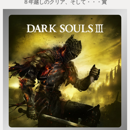
～」「どんなカワイイ寝顔なんだろうな～」とチェ
８年越しのクリア、そして・・・賞
ックします。それが終わったら寝ている間にポケモ
ンたちが集めてくれたきのみと食材でカビゴンにご
飯をあげて仕事に行く、これが私の朝のルーティー
ンです。仕事のお昼休憩にカビゴンに昼ご飯をあげ
て、家に帰るとカビゴンに夕ご飯をあげて、そして
寝るが１日のサイクルです。朝からカワイイポケモ
ンたちを見るとテンション上がりますよぉ。
実はあえてここで紹介していないこのアプリのシス
テムが沢山あります。なぜなら、是非このアプリを
楽しんで自分で体験してもらいたいからです。ただ
の寝るだけのアプリだと思っていませんでしたか？
あなたの睡眠を楽しいものにしてくれるポケモンス
リープやってみてください。
では、よい睡眠を