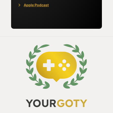
ボス、『修道女フリーデ』はフロムゲーの強ボスを
Apple Podcast
挙げれば必ずと言ってもいいと言われるほど名を連
ねるボスだ。そんな修道女フリーデを倒せるわけも
なかった。少しの希望は絶望となり私を蝕んでい
た。
この３体のボスに何度も何度も立ち向かい負け続
け、遂に折れた。このゲームを購入したことを後悔
した。数日経つと私はこのゲームを起動しなくなっ
ていた。
～５章 狭間の地に立つ～
DARKSOUL３をドロップアウトした私。でも、死
にゲーが嫌いなわけではなかった。むしろ好きであ
る。
２０２２年。フロムソフトウェアから新作ゲーム
の発売された。私は憎きフロムの死にゲーを攻略す