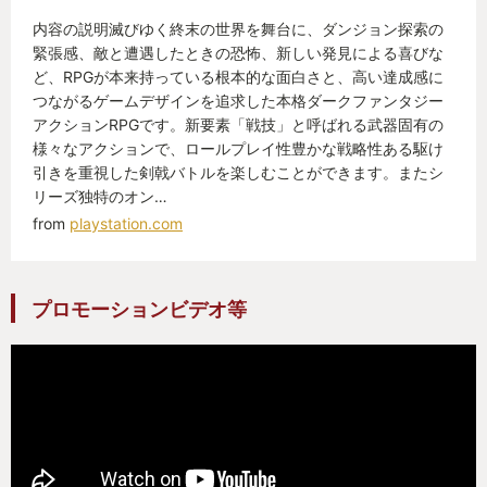
私は、何度もやられ、何度も立ち上がった。そう
やってトライ＆エラーを繰り返していくうち、私は
内容の説明滅びゆく終末の世界を舞台に、ダンジョン探索の
緊張感、敵と遭遇したときの恐怖、新しい発見による喜びな
自分のプレイングスキルが上がっていることを確信
ど、RPGが本来持っている根本的な面白さと、高い達成感に
していた。そして多くのボスを倒す度に私は満足感
つながるゲームデザインを追求した本格ダークファンタジー
と充実感に満たされていた。「これが、これが死に
アクションRPGです。新要素「戦技」と呼ばれる武器固有の
様々なアクションで、ロールプレイ性豊かな戦略性ある駆け
ゲーか。最高だな。」私はこのゲームの虜になって
引きを重視した剣戟バトルを楽しむことができます。またシ
いた。あのDARKSOUL３を売ってから約１年。私は
リーズ独特のオン…
死にゲーにハマった。
from
playstation.com
～３章 REMASTERED～
それから私は色々な死にゲーをプレイした。ホロ
プロモーションビデオ等
ウナイト、仁王２、モータルシェル、そのほか様々
な死にゲーをプレイした。
そして、２０２１年。switchのストアを見ていた
私に１つのゲームが目にとまった。『DARKSOULリ
マスタード』である。多くの死にゲーをクリアして