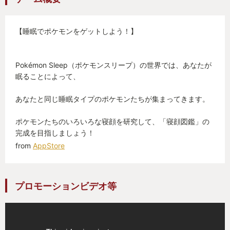
んですよ。アプリを開き、ポケモンをタップする
と、カワイイ顔でそれを渡してくれるんです。それ
が「ボク、がんばったよー」みたいに聞こえてき
【睡眠でポケモンをゲットしよう！】
て、ポケモンたちへの愛が深まっていきます。
Pokémon Sleep（ポケモンスリープ）の世界では、あなたが
３ 寝る
眠ることによって、
ポケモンスリープというアプリ名からわかる通りこ
あなたと同じ睡眠タイプのポケモンたちが集まってきます。
れが１番の肝です。この寝るということがこのアプ
リだと２つの役割があります。
ポケモンたちのいろいろな寝顔を研究して、「寝顔図鑑」の
１つ目はポケモンたちを休ませてあげることです。
完成を目指しましょう！
from
AppStore
ポケモンたちは２４時間おてつだいをしてくれま
す。でも、おてつだいしているとポケモンたちは疲
れてしまいます。そんなときは寝ましょう。アプリ
プロモーションビデオ等
をつけて眠るとポケモンたちも一緒に眠ります。そ
うすることで疲れを癒してまた明日もポケモンたち
はいっぱいおてつだいをしてくれます。