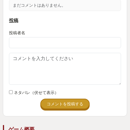
となっていてポケモン好きならクスッとしてしまう
まだコメントはありません。
ものばかりです。
投稿
２ ポケモンを育てる
投稿者名
ポケモンたちはプレイヤーをおてつだいしてくれま
す。おてつだいでポケモンはきのみと食材の２つを
集めてくれます。きのみはカビゴンのエナジーを直
接上げてくれます。ポケモンのレベルが上がれば上
がるほど１個当たりの上り幅が増えていきます。食
材は１で出た料理の食材です。レベルが上がれば１
回に集められる量や種類が増えていきます。そして
レベルが上がれば上がるほどそれらにかかる時間が
ネタバレ（伏せて表示）
少なくなっていきます。先に述べさせていただいた
コメントを投稿する
２４時間ゲームできるというのがここなんです。ア
プリを閉じている時もリアルタイムでポケモンたち
はおてつだいをしてくれています。それがまた良い
ゲーム概要