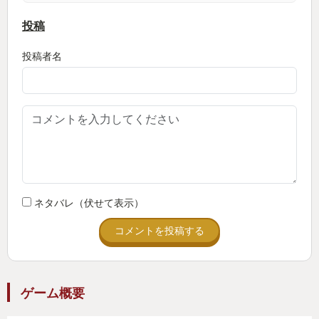
これが私の死にゲーとの出会いだ。
投稿
～２章 仁王へ至る道～
投稿者名
２０１７年、私は近所のGEOで何か面白いゲーム
がないか探していた。そして、『仁王』と出会っ
た。私はパッケージを見て思った、「無双シリーズ
の最新作かな？」と。ちょうど爽快感があるゲーム
をしたいと思っていた私は発売したての仁王を購入
し、PS4にディスクを入れた。
ゲームを起動してすぐに気づいた。「思ってたの
と違う。これは死にゲーじゃないか。」私はすぐに
ネタバレ（伏せて表示）
売りに行くことを考えた。「すぐに売れば高く売れ
コメントを投稿する
るし、傷は浅くて済む。」と。しかし、ある言葉が
脳裏によぎった。「逃げちゃだめだ、逃げちゃだめ
だ、逃げちゃだめだ。」と。某アニメのセリフだ。
ゲーム概要
その言葉を糧に私は仁王をプレイした。