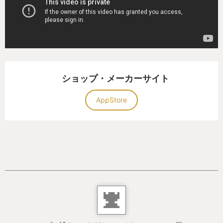
２つ目は新たなポケモンたちとの出会いです。
アプリを開き睡眠すると１００点までの点数がつけ
られます。たくさんの時間に良質な睡眠をするほど
高い点数がもらえます。その睡眠の点数と先ほどの
カビゴンのエナジーを掛けたものが多ければ多いほ
ど、１回の睡眠から起きたときに出会えるポケモン
ショップ・メーカーサイト
の数やレアリティが高くなります。ポケモンのカワ
イイ寝顔を毎日見ることができます。寝顔にもレア
AppStore
リティがあってスコアが高くないと見れないものも
のもあります。いっぱい寝て沢山のポケモンたちと
出会ってください。
私はこのアプリと出会って毎日の睡眠が楽しみにな
りました。夜寝る前にアプリで睡眠をするを押して
眠る。朝はピカチュウの鳴き声で起こしてもらいま
す。そして、「どんなポケモンが来てくれたかな