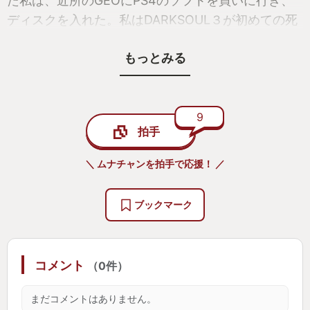
た私は、近所のGEOにPS4のソフトを買いに行き、
ディスクを入れた。私はDARKSOUL３が初めての死
にゲーだった。当時の私は死にゲーのことを何もわ
もっとみる
かっていなかった。ステータスの振り方、立ち回
り、武器の強化、そのほか死にゲーの基本となるこ
とをなに１つ分かっていなかった。
そして思った。「面白くない」と。トライ＆エラ
9
拍手
ーを繰り返すことに耐性がなく、ソウルを幾度とな
くロストし、少し前に進むのに何時間もかかった。
＼ ムナチャンを拍手で応援！ ／
今となっては、ザコ敵はある程度無視すればよいな
ど知識はあるが、当時は目に映るすべての敵に立ち
ブックマーク
向かいやられていた。『冷たい谷のボルド』を倒し
たあたりで私は壁にぶち当たり疲弊していった。し
ばらくして『深淵の監視者』を倒せずに心が折れ
コメント
（0件）
た。私は買って２週間ほどDARKSOUL３を購入した
GEOに売りに行った。
まだコメントはありません。