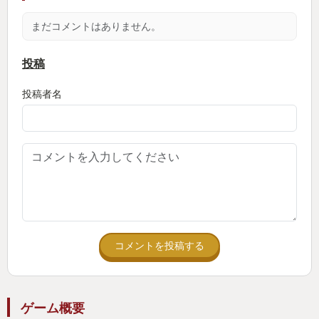
ッジにいるような雰囲気になるでしょう。試しに好
まだコメントはありません。
きな音楽やポッドキャストを流してみてください。
時間の流れがゆっくりになっているような感じがし
投稿
て、リラックスできます。お茶やココアなんかを用
投稿者名
意して、本を読むのもいいでしょう。自分はこのゲ
ームを起動して読書をすると物語の世界に没頭でき
るような感じがして、よく読書のお供にしていま
す。そして、疲れて帰って来て頑張りたくない、ゲ
ームすらする気力がないなんて時は、このゲームを
起動し本や漫画を読んでいます。心の荷が下りるよ
うな感じがして楽になるんですよ。落ち着いた雰囲
気に寝落ちちゃうかもれないですよ。
コメントを投稿する
そんなこのゲームは無料でプレイできます
これを聴いて少しでも興味を持った方、ちょっと
ゲーム概要
疲れていて癒しを求めている方、このゲームを是非