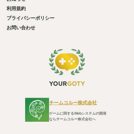
・・・・・ 「ぉ
ことができます。寝顔にもレアリティが
利用規約
た、クリアまでや
あってスコアが高くないと見れないもの
も工場自動化沼に
ものもあります。いっぱい寝て沢山のポ
プライバシーポリシー
ケモンたちと出会ってください。 私はこ
お問い合わせ
のアプリと出会って毎日の睡眠が楽しみ
になりました。夜寝る前にアプリで睡眠
をするを押して眠る。朝はピカチュウの
鳴き声で起こしてもらいます。そして、
「どんなポケモンが来てくれたかな～」
「どんなカワイイ寝顔なんだろうな～」
とチェックします。それが終わったら寝
ている間にポケモンたちが集めてくれた
きのみと食材でカビゴンにご飯をあげて
仕事に行く、これが私の朝のルーティー
ンです。仕事のお昼休憩にカビゴンに昼
ご飯をあげて、家に帰るとカビゴンに夕
ご飯をあげて、そして寝るが１日のサイ
クルです。朝からカワイイポケモンたち
チームコルー株式会社
を見るとテンション上がりますよぉ。 実
はあえてここで紹介していないこのアプ
ゲームに関するWebシステムの開発
リのシステムが沢山あります。なぜな
ならチームコルー株式会社へ
ら、是非このアプリを楽しんで自分で体
験してもらいたいからです。ただの寝る