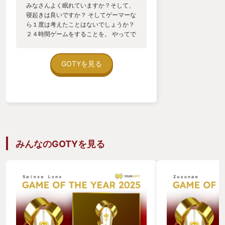
みなさんよく眠れていますか？そして、
寝起きは良いですか？ そしてゲーマーな
ら１度は考えたことはないでしょうか？
２４時間ゲームをすることを。 やってで
きないことはないでしょう。でも身体が
辛い、明日仕事がある、そして、寝た
い。 様々な理由でそれはキツいですよ
GOTYを見る
ね。 そんな良い睡眠をとること、２４時
間ゲームをするということ。この２つの
ゲーマーの憧れを１度にかなえてくれる
のがこのゲームです。 このゲームでやる
ことはたった３つです １ カビゴンにご
飯をあげる ２ ポケモンを育てる ３
寝る←ここ重要！ この３つです。１つ１
つ説明していきますね。 １ カビゴンに
みんなのGOTYを見る
ご飯をあげる このゲームは１週間のサイ
クルがあります。毎週月曜日に新しいカ
ビゴンと出会います。そのカビゴンに朝
昼晩３食のご飯をあげます。ポケモンた
ちが集めてくれる食材で料理を作ってカ
ビゴンに食べさせてあげると、どんどん
カビゴンのエナジーが増えていきます。
このカビゴンのエナジーとこのあと説明
する睡眠スコアを掛けた数値によって多