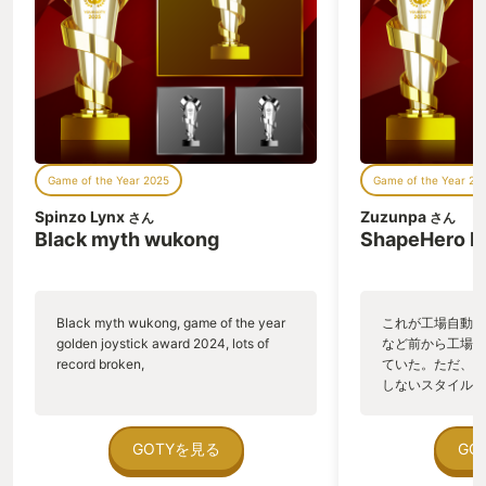
くのポケモンたちと出会えたり、レアな
寝顔を見ることができます。そして、こ
の料理はポケモンに関連したものとなっ
ていてポケモン好きならクスッとしてし
まうものばかりです。 ２ ポケモンを育
てる ポケモンたちはプレイヤーをおてつ
だいしてくれます。おてつだいでポケモ
ンはきのみと食材の２つを集めてくれま
Game of the Year 2025
Game of the Year 20
す。きのみはカビゴンのエナジーを直接
上げてくれます。ポケモンのレベルが上
Spinzo Lynx
Zuzunpa
さん
さん
がれば上がるほど１個当たりの上り幅が
Black myth wukong
ShapeHero F
増えていきます。食材は１で出た料理の
食材です。レベルが上がれば１回に集め
られる量や種類が増えていきます。そし
てレベルが上がれば上がるほどそれらに
Black myth wukong, game of the year
これが工場自動化
かかる時間が少なくなっていきます。先
golden joystick award 2024, lots of
など前から工場自
に述べさせていただいた２４時間ゲーム
record broken,
ていた。ただ、P
できるというのがここなんです。アプリ
しないスタイルだし、P
を閉じている時もリアルタイムでポケモ
のゲームいっぱい
ンたちはおてつだいをしてくれていま
ていた。 ただ、Sha
す。それがまた良いんですよ。アプリを
在を知ってから、
GOTYを見る
GO
開き、ポケモンをタップすると、カワイ
う。気になる。ほ
イ顔でそれを渡してくれるんです。それ