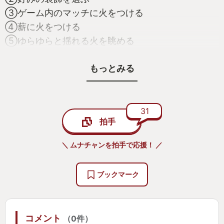
③ゲーム内のマッチに火をつける
④薪に火をつける
⑤ゆらゆらと揺れる火を眺める
この５つのステップ踏みましょう。このゲームで
もっとみる
できることはこれだけです。このゲームは明確な目
標はありません。敵は出ません。スコアはありませ
ん。火が燃えているのをただ眺めるこれだけです。
でも、これで良いんです。仕事や社会、人間関係、
31
拍手
その他諸々、現代社会を生き抜くにはストレスは避
けて通れないものです。疲れてませんか？癒しを求
＼ ムナチャンを拍手で応援！ ／
めていませんか？そんなアナタにぜひ１度やってみ
てほしいのがこのゲームです。
ブックマーク
揺れる炎はそれだけで空間を演出してくれます。
ゆっくりと揺れながら、パチパチと音が鳴るこの画
コメント
（0件）
面を移せば、その瞬間からあなたの部屋は北欧のロ