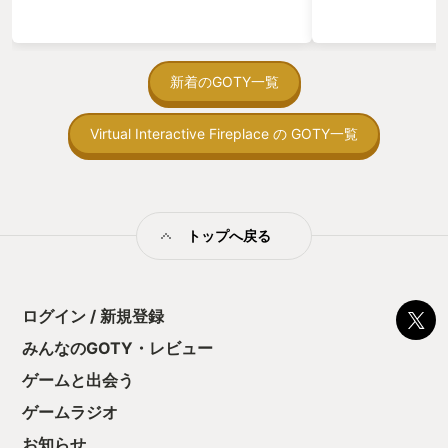
ゃった。あぁ、セ
が「ボク、がんばったよー」みたいに聞
っている。あっ、
こえてきて、ポケモンたちへの愛が深ま
がない少しだけだ
っていきます。 ３ 寝る ポケモンスリ
を始めると、覚え
ープというアプリ名からわかる通りこれ
間制限があって、
新着のGOTY一覧
が１番の肝です。この寝るということが
取っ付きづらいじ
このアプリだと２つの役割があります。
トコンベアの配置
１つ目はポケモンたちを休ませてあげる
Virtual Interactive Fireplace の GOTY一覧
ん！このゲーム、
ことです。 ポケモンたちは２４時間おて
向けか？というの
つだいをしてくれます。でも、おてつだ
の印象。 しかし
いしているとポケモンたちは疲れてしま
止する設定を有効
います。そんなときは寝ましょう。アプ
の仕組みの理解が
リをつけて眠るとポケモンたちも一緒に
満足できるまで予
トップへ戻る
眠ります。そうすることで疲れを癒して
る！これにより沼
また明日もポケモンたちはいっぱいおて
ミットがあるのに
つだいをしてくれます。 ２つ目は新たな
に勤しんでしまう
ポケモンたちとの出会いです。 アプリを
型のローグライト
開き睡眠すると１００点までの点数がつ
ログイン / 新規登録
をクリアしたら今
けられます。たくさんの時間に良質な睡
う気持ちを揺るが
みんなのGOTY・レビュー
眠をするほど高い点数がもらえます。そ
後の報酬で「これ
の睡眠の点数と先ほどのカビゴンのエナ
ゲームと出会う
ちゃうじゃぁん。
ジーを掛けたものが多ければ多いほど、
っと試すだけだか
１回の睡眠から起きたときに出会えるポ
ゲームラジオ
て、クリアしちゃ
ケモンの数やレアリティが高くなりま
酬きたよ。もう寝
お知らせ
す。ポケモンのカワイイ寝顔を毎日見る