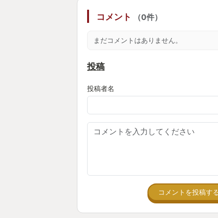
に遊べる！(勝てるとは言わない)
コメント
（0件）
正直、格ゲーに触った事無い人は結
まだコメントはありません。
てると思うんですよ、自分もそうだ
あのYouTuberがVtuberが芸人
投稿
も！でもコマンドとかコンボとか難
て思いますよね。
投稿者名
でも大丈夫！フレームもインパクト
い事あります、しかし間口の広さが
んやらでなんとか戦えます！
この時代、ネットで対戦相手が見つ
あるから相手も同じくらいの実力で
割りかし簡易操作、スト6楽しーー
コメントを投稿す
す。
負けて悔しいから基本操作はなんだ