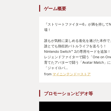
す、そんで操作が上手くいって「う
ゲーム概要
っ！」となります。
リビングで大きな声を出すようにな
皆さんもスト6を遊ぶ際にはお気を
『ストリートファイター6』が満を持してNinten
場！
これが本当に、驚くほどなるんです
誰もが気軽に楽しめる進化を遂げた本作で
ゃないよ？)
誰とでも熱狂的バトルライフを送ろう！
Nintendo Switch™ 2の専用モードを
自分もまだまだ初心者なのでここか
レジェンドファイターで闘う「One on O
上がると覚える事は多いんでしょう
育てたアバターで闘う「Avatar Match」
ト6に夢中ですからね、新しい事を
「ジャイロバ…
ゃなくなっている事でしょう！(実
from
マイニンテンドーストア
格ゲー触りたてホヤホヤの自分が言
プロモーションビデオ等
し！
自分はまだどっちかっていうと格ゲ
じてるサイドにいます！w