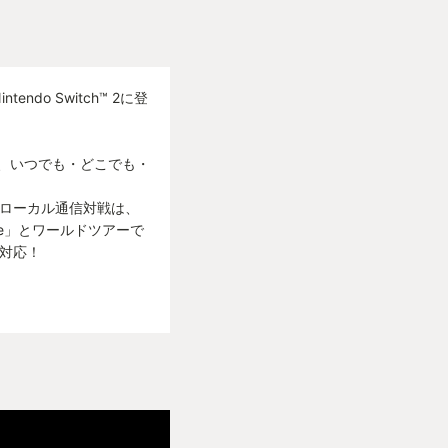
わっしゅらわぁーー
ります。
つけ下さい。
do Switch™ 2に登
よ。(大声を出す方じ
、いつでも・どこでも・
追加！ローカル通信対戦は、
らどんどんランクが
ne」とワールドツアーで
けど、その頃にはス
に対応！
覚えるのも全然苦じ
際に自分がそう)
うんだから間違いな
ーに敷居の高さを感