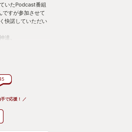
たPodcast番組
んですが参加させて
く快諾していただい
神達。
だ！と意気込んだは
かった自分にはガー
逆にスティック入れ
なる事もありまし
45
手で応援！ ／
つけ下さい。
でみた訳ですがモダ
格ゲー素人でも直ぐ