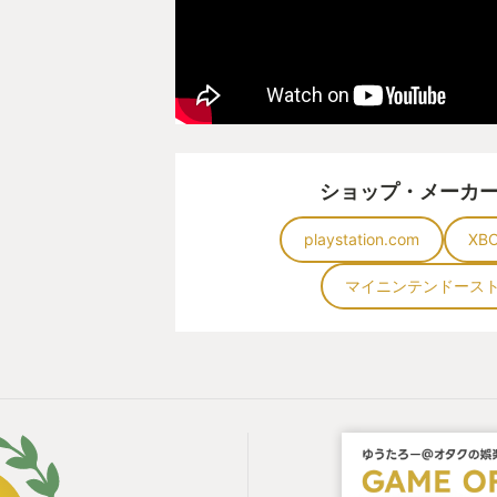
まぁ、色々と興奮のまんま文章を書
かってますが言いたい事は簡単です
なので締めの言葉として使わせてい
「格ゲーの敷居はめっちゃ低くなっ
ショップ・メーカ
俺と一緒に強いやつに会いに行こう
playstation.com
XB
以上！
マイニンテンドース