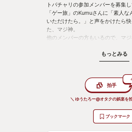
トパチャリの参加メンバーを募集してい
「ゲー旅」のKumuさんに「素人な
いただけたら。」と声をかけたら快
た、マジ神。
他のメンバーの方もいるので、マジ
もっとみる
背水の陣を決め込んだ所でさぁ練習
いいものの格ゲーに全く触れてこな
ドをする事すら一苦労、「ちゃんと
てるじゃねぇか！！」と気性も荒く
拍手
た。
これは格ゲーあるあるなのかな？
＼ ゆうたろー@オタクの娯楽を拍
皆さんもスト6を遊ぶ際にはお気を
ブックマーク
さて、そんなこんなでスト6を遊ん
ンというシステム、これのおかげで