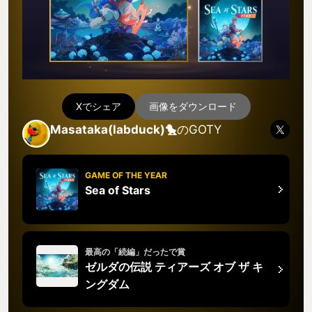
Xでシェア
画像をダウンロード
Masataka(labduck)🐤
のGOTY
GAME OF THE YEAR
Sea of Stars
最高の「続編」だったで賞
ゼルダの伝説 ティアーズ オブ ザ キ
ングダム