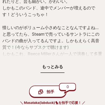
れたりと、芸も細かい。かわいい。
しかもこのバンド、途中でメンバーが増えるので
す！どういうこっちゃ！
惜しいのがボリューム小さめなことなんですよね…
と思ってたら、Steamで売っているサントラにこの
バンドの曲が入ってるんですよ。しかもえらく高音
質で！(今ならサブスクで聴けます)
しかもこれ、Reece Millerさんが一人で演奏して多重
録音してるっぽいんですよね。すばらしい…
もっとみる
https://www.youtube.com/watch?
v=M04ko3ZjJYM
このサントラを聴いての満足度も含めて、最高のゲ
ーム内バンドでした。三トンらのDisk3は宝物です。
0
拍手
＼ Masataka(labduck)🐤を拍手で応援！ ／