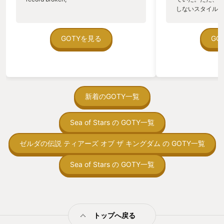
しないスタイルだし、P
のゲームいっぱい
ていた。 ただ、Sha
在を知ってから、
GOTYを見る
GO
う。気になる。ほ
ゃった。あぁ、セ
っている。あっ、
がない少しだけだ
を始めると、覚え
間制限があって、
新着のGOTY一覧
取っ付きづらいじ
トコンベアの配置
Sea of Stars の GOTY一覧
ん！このゲーム、
向けか？というの
の印象。 しかし
ゼルダの伝説 ティアーズ オブ ザ キングダム の GOTY一覧
止する設定を有効
の仕組みの理解が
Sea of Stars の GOTY一覧
満足できるまで予
る！これにより沼
ミットがあるのに
に勤しんでしまう
型のローグライト
トップへ戻る
をクリアしたら今