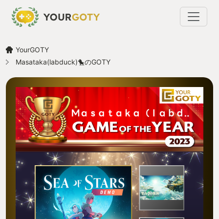
YourGOTY
Masataka(labduck)🐤のGOTY