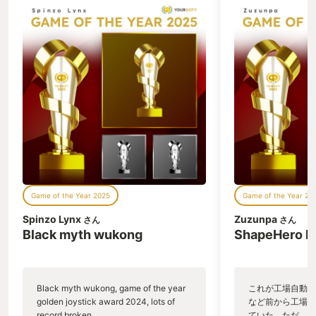
Game of the Year 2025
Game of the Year 20
Spinzo Lynx
Zuzunpa
さん
さん
Black myth wukong
ShapeHero F
Black myth wukong, game of the year
これが工場自動化
golden joystick award 2024, lots of
など前から工場自
record broken,
ていた。ただ、P