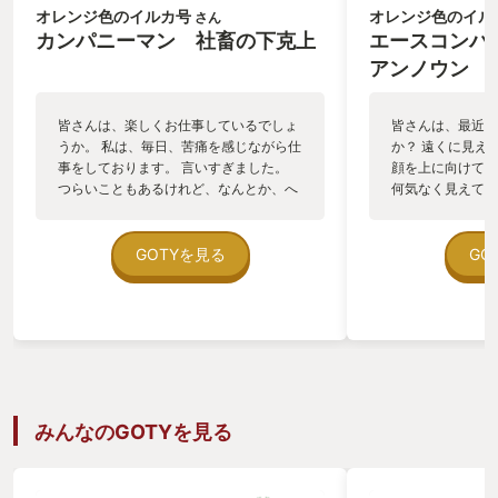
オレンジ色のイルカ号
オレンジ色のイル
さん
カンパニーマン 社畜の下克上
エースコンバ
アンノウン
皆さんは、楽しくお仕事しているでしょ
皆さんは、最近、
うか。 私は、毎日、苦痛を感じながら仕
か？ 遠くに見え
事をしております。 言いすぎました。
顔を上に向けて見
つらいこともあるけれど、なんとか、へ
何気なく見えてい
ばりついて仕事をしております。 このゲ
立ち止まって見上
ームの主人公も、会社員。 しかも、勤め
ていたのに、航空
ているのはブラック企業。 なんとなく、
対にたどり着けな
GOTYを見る
GO
親近感がわいて、購入してみました。 勤
感じませんか？ 
労感謝の日に。 このゲームは、横スクロ
のできない場所を
ールアクションです。 私のようなおじさ
れることができる
んにもわかりやすくていいですね！ 敵
シリーズを重ねて
は、ブラック企業に勤める同じ会社員。
現がさらに強化さ
多忙を極めているのか、非常に攻撃的な
ていたり、雲の突
皆さんです。 そんな会社員をばっさばっ
がついたり、機体
さと倒していくのですが、 こちらの武器
り、落雷近くを飛
みんなのGOTYを見る
は、なんと、キーボード！ めちゃめちゃ
イ表示が乱れたり
良いですよね！！ キーボードがソードの
ターの中に、革新
ように使われるなんて、すっごく斬新で
ていると感じまし