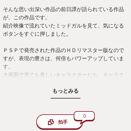
そんな思い出深い作品の前日譚が語られている作品
が、この作品です。
紹介映像で流れていたミッドガルを見て、気になる
ボタンをすぐに押しました。
ＰＳＰで発売された作品のＨＤリマスター版なので
すが、表現の豊さは、何倍もパワーアップしていま
す。
大画面で見ても美しいキャラクターたち、キャラク
ターをより魅力的にするフルボイス対応、よりユー
もっとみる
ザーフレンドリーになったバトルシステム。
とても快適に遊ぶことができました。
この物語は、舞台である魔晄都市ミッドガルに本社
0
拍手
を構える神羅カンパニーの社員、ザックスが先輩ソ