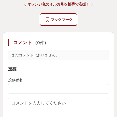
ルジャーやエアリス達とともに様々な困難を乗り越
＼ オレンジ色のイルカ号を拍手で応援！ ／
えていくのですが、ところどころに、勇者や旅人と
違い、雇い主に雇用されている労働者であることを
ブックマーク
思い出させるシーンが挿入されているが、とても印
象的でした。
私も雇われ労働者であり、平日は出勤し、時々、出
コメント
（0件）
張したりすることから、一人テレビの前で、ウンウ
ンと頷くことが何回かありました。
まだコメントはありません。
ＢＧＭは、この作品オリジナルの他、ファイナルフ
投稿
ァンタジー７に用いられた楽曲をアレンジして使用
投稿者名
しています。
ファイナルファンタジー７を遊んだことのある方で
したら、懐かしさを感じつつも新しさも感じること
ができるかと思います。