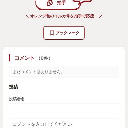
拍手
ました。
このギャップをぜひ堪能してほしいと思います。
＼ オレンジ色のイルカ号を拍手で応援！ ／
物語は、町の人たちと触れ合いながら、上記の特殊
ブックマーク
能力を用いて、その人の心の棘を取り除き、花を咲
かせることによって、進んでいきます。
ちょっとしたことから手にした特殊能力を用いて小
コメント
（0件）
さな問題を解決するところから始まって、次第に大
きな問題に直面していく物語は、読み応えのある小
まだコメントはありません。
説のようです。
男子高校生のアトマと女子高校生のラヤとの関係や
投稿
ラヤの心の中の思いなどをぜひ感じていただきたい
投稿者名
と思います。
私の中では、とてもハマってとても楽しく遊ぶこと
ができた秀逸のアドベンチャーゲームでした。