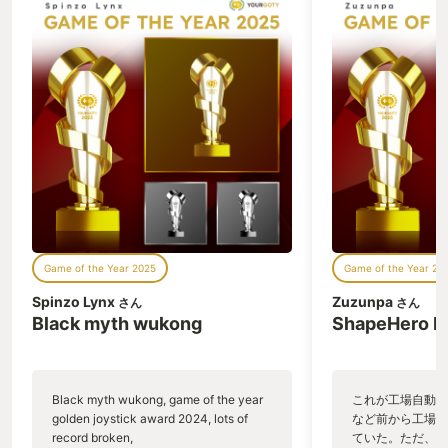
す！ 会社にまつわる部署がステージだっ
ジャンルは、フラ
たり、 ステージに配置されているボスが
称されています。
悪い上司だったりと ついつい笑っちゃう
のとおり美しく、
ので、遊んでいて楽しいです。 ステージ
して、気持ちよく
数のボリュームは多くないのですが、私
楽しみます。 も
なんかは、仕事から帰ってきて、30分ぐ
部分についても、
らいずつ遊んでいました。 仕事から帰っ
能することが可能
てきて、寝るまでの時間も限られている
は、架空の航空機
ので、私にはとても遊びやすかったで
が多く収録されて
す。 私もそうなのですが、アクションが
んでいく中で、徐
苦手な人には、パワーアップアイテムも
なりますが、いず
用意されているんです。 会社の１階にあ
てもリアルに作り
るロビーには、カフェが用意されてい
もそのはず、クレ
て、そこでアイテムを購入することがで
空機メーカーの許
Game of the Year 2025
Game of the Year 20
きるんです。 時々こういう風に入ってい
のロゴが表示され
るよなぁと思いながら、アイテムを購入
ぼ完全に表現され
Spinzo Lynx
Zuzunpa
さん
さん
していました。 会社という組織をコミカ
航空機の後ろを取
Black myth wukong
ShapeHero F
ルに描かれていてとても楽しく遊べまし
に明け暮れること
た。 さてと、また、会社でひと暴れして
ーティングゲーム
きましょう！
に関しては、あっ
をお持ちの方も多
Black myth wukong, game of the year
これが工場自動化
と、この作品は、
golden joystick award 2024, lots of
など前から工場自
くしてくれます。
record broken,
ていた。ただ、P
される美麗なムー