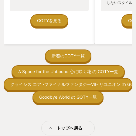
しないスタイルだし、P
く、ステージ開始
のゲームいっぱい
フィングの会話や
ていた。 ただ、Sha
に交わされる仲間
在を知ってから、
GOTYを見る
GO
保管してくれてス
う。気になる。ほ
てくれています。
ゃった。あぁ、セ
るミュージックが
っている。あっ、
ーンに合っている
がない少しだけだ
のですが、プレイ
を始めると、覚え
たり不安にさせた
間制限があって、
新着のGOTY一覧
もにプレイヤーに
取っ付きづらいじ
です。 一人で遊
トコンベアの配置
いいのですが、オ
A Space for the Unbound 心に咲く花 の GOTY一覧
ん！このゲーム、
プレイモードも短
向けか？というの
常にお手軽に対戦
の印象。 しかし
クライシス コア -ファイナルファンタジーVII- リユニオン の GO
そのほか、ステー
止する設定を有効
ことが可能です！
の仕組みの理解が
Goodbye World の GOTY一覧
に搭乗して、ステ
満足できるまで予
なる場所をとこと
る！これにより沼
できます。 ステ
ミットがあるのに
りこまれているの
に勤しんでしまう
楽しいのです。 
型のローグライト
ては、この作品に『Y
トップへ戻る
をクリアしたら今
を授与したいと思
う気持ちを揺るが