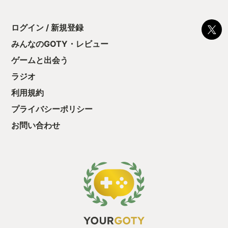
を飛び回ってきま
後の報酬で「これ
ちゃうじゃぁん。
ログイン / 新規登録
っと試すだけだか
て、クリアしちゃ
みんなのGOTY・レビュー
酬きたよ。もう寝
・・・・・ 「ぉ
ゲームと出会う
た、クリアまでや
ラジオ
も工場自動化沼に
利用規約
プライバシーポリシー
お問い合わせ