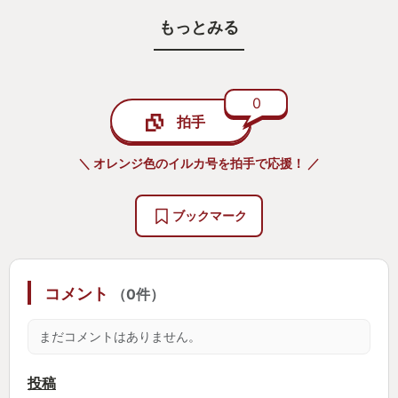
が物語を最後まで遊び終えることが可能になってい
もっとみる
ると思います。
是非、彼女らが厳しい現実にどのように立ち向かう
のか、彼女らの友情がどうなっていくのか、最後ま
で遊んで見届けてもらいたいと思います。
0
拍手
＼ オレンジ色のイルカ号を拍手で応援！ ／
ブックマーク
コメント
（0件）
まだコメントはありません。
投稿