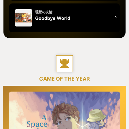
理想の友情
Goodbye World
GAME OF THE YEAR