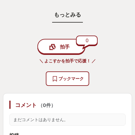
スタートからラストまでとにかく爽快で最高に気持
もっとみる
ちの良い作品でした！！
開発チームのみなさん、本作を紹介してくれた”ゲー
ムなんとか”のHARUさん、ありがとう！！
0
拍手
＼ よこすかを拍手で応援！ ／
ブックマーク
コメント
（0件）
まだコメントはありません。