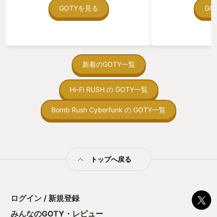
在を知ってから、
GOTYを見る
GO
う。気になる。ほ
ゃった。あぁ、セ
っている。あっ、
がない少しだけだ
を始めると、覚え
間制限があって、
新着のGOTY一覧
取っ付きづらいじ
トコンベアの配置
Hi-Fi RUSH の GOTY一覧
ん！このゲーム、
向けか？というの
の印象。 しかし
Bomb Rush Cyberfunk の GOTY一覧
止する設定を有効
の仕組みの理解が
満足できるまで予
る！これにより沼
ミットがあるのに
トップへ戻る
に勤しんでしまう
型のローグライト
をクリアしたら今
う気持ちを揺るが
ログイン / 新規登録
後の報酬で「これ
ちゃうじゃぁん。
みんなのGOTY・レビュー