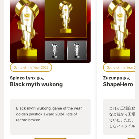
Game of the Year 2025
Game of the Year 20
Spinzo Lynx
Zuzunpa
さん
さん
Black myth wukong
ShapeHero F
Black myth wukong, game of the year
これが工場自動化
golden joystick award 2024, lots of
など前から工場自
record broken,
ていた。ただ、P
しないスタイルだし、P
のゲームいっぱい
ていた。 ただ、Sha