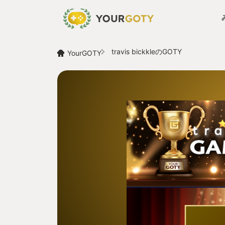
travis bickkleのGOTY
YourGOTY