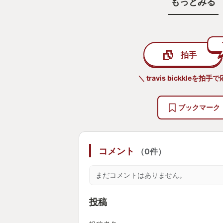
もっとみる
生々しいストーリー‼
陰鬱で危ういながらも魅力的な主人公
ゲーム性はありふれているのに、こ
拍手
設定、演出、ストーリーで魅せるタ
思います‼
＼ travis bickkleを拍手
是非遊んで頂きたい‼
ブックマーク
⚠くたびれたオジサンを応援したい
コメント
（0件）
まだコメントはありません。
投稿