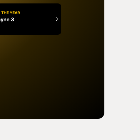
 THE YEAR
ayne 3