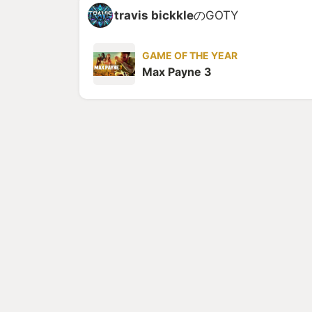
travis bickkle
のGOTY
GAME OF THE YEAR
Max Payne 3