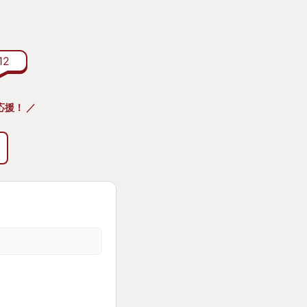
🔥
れほどまでにキャラ
12
イトルは他にないと
で応援！ ／
方にもオススメです‼