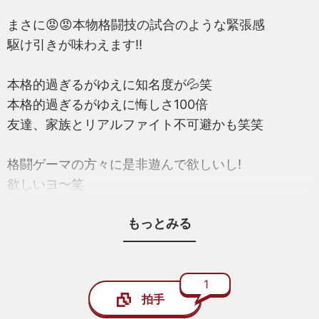
まさに😡😡本物格闘技の試合のような緊張感
駆け引きが味わえます!!
本格的過ぎるがゆえに知名度が💦笑
本格的過ぎるがゆえに悔しさ100倍
友達、家族とリアルファイト不可避かも笑笑
格闘ゲーマの方々に是非遊んで欲しいし!
欲しいヨ〜笑
もっとみる
どうかＵＦＣ4をよろしくお願いします🙇🙇
友達と1000試合以上遊んだのはいい思い出です😅
1
拍手