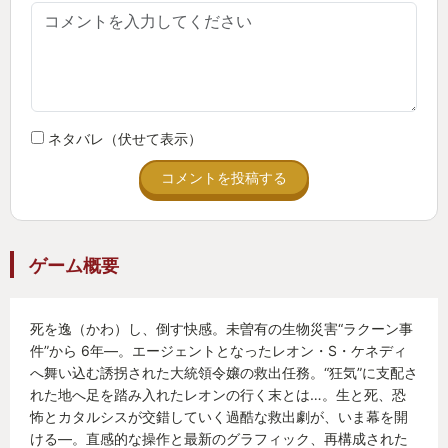
ネタバレ（伏せて表示）
コメントを投稿する
ゲーム概要
死を逸（かわ）し、倒す快感。未曽有の生物災害“ラクーン事
件”から 6年―。エージェントとなったレオン・S・ケネディ
へ舞い込む誘拐された大統領令嬢の救出任務。“狂気”に支配さ
れた地へ足を踏み入れたレオンの行く末とは…。生と死、恐
怖とカタルシスが交錯していく過酷な救出劇が、いま幕を開
ける―。直感的な操作と最新のグラフィック、再構成された