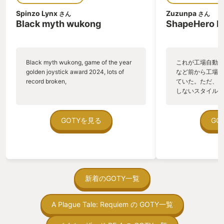
す〜🫡
Spinzo Lynx
Zuzunpa
さん
さん
Black myth wukong
ShapeHero F
Black myth wukong, game of the year
これが工場自動化
golden joystick award 2024, lots of
など前から工場自
record broken,
ていた。ただ、P
しないスタイルだし、P
のゲームいっぱい
ていた。 ただ、Sha
在を知ってから、
GOTYを見る
GO
う。気になる。ほ
ゃった。あぁ、セ
っている。あっ、
がない少しだけだ
を始めると、覚え
間制限があって、
新着のGOTY一覧
取っ付きづらいじ
トコンベアの配置
A Plague Tale: Requiem の GOTY一覧
ん！このゲーム、
向けか？というの
の印象。 しかし