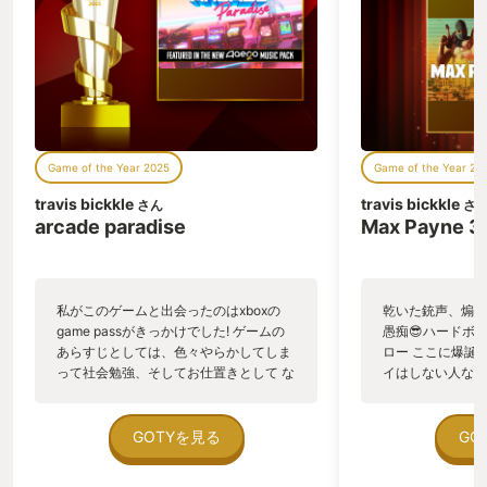
Game of the Year 2025
Game of the Year 20
travis bickkle
travis bickkle
さん
さ
arcade paradise
Max Payne 3
私がこのゲームと出会ったのはxboxの
乾いた銃声、煽る
game passがきっかけでした! ゲームの
愚痴😎ハードボ
あらすじとしては、色々やらかしてしま
ロー ここに爆誕
って社会勉強、そしてお仕置きとして な
イはしない人なの
んの変哲も無いフツーのコインランドリ
トルに限っては、
ー の経営を父親から任されます、 とこ
プレイしています
ろが、反骨精神たっぷり年中無休反抗期
このゲームに惹か
GOTYを見る
GO
というロックな精神を持った主人公 は父
すと、ゲーム性は
親にナイショでコインランドリーを少し
なTPSシューテ