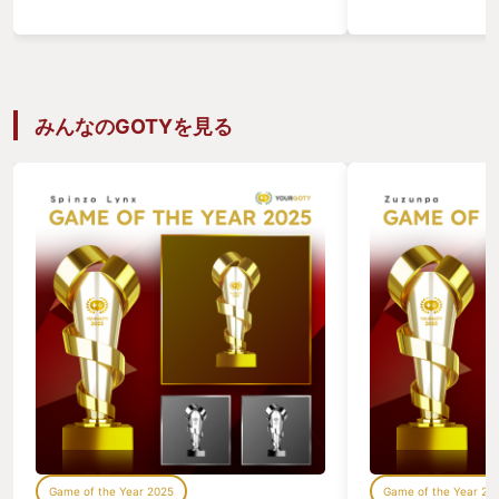
ずつゲームセンターに改造する、 ぶっ飛
ば銃弾のクローズ
んだ計画を企てます。 というのがあらす
の最中の凝った演
じです🤣 概要を聞いてお気づきの方もい
世界観で描かれる
るかもしれませんが、このゲームは洗濯
生々しいストーリ
物🧺×ゲームプレイ ×経営シュミレータ
らも魅力的な主人
(時々店内清掃、集金) という中々メッズ
れているのに、こ
みんなのGOTYを見る
ラシ〜くて盛りだくさんな ゲームのジャ
定、演出、ストー
ンルなのです笑 衣服を洗ってる最中にゲ
は他にないと思い
ーム笑 脱水を掛けている最中にゲーム笑
たい‼ ⚠くたび
隙あらばゲーム!! 作業と娯楽を行き来す
い方にもオススメ
るのが面倒なのになぜだか クセになる😳
驚くべき点は想像を遥かに上回るゲーム
筐体の 数々🔥 そして、質より量では無
い! 楽しくてちょっとビビるくらいの 一
つ一つのゲームのクウォリティ高さｗｗ
「アレ、このゲームどこかで見たような
🙄」 「あら、ヤダ懐かしい〜楽しい〜」
というようにオジサン達にはノスタル
爺〜 でデジャ・ブな体験ができ、 令和
生まれの若者には90年代のゲームに触れ
て 逆に新鮮な体験ができるはず🔥🔥 な
のでゲームを愛するすべての世代にオス
スメです👍👍 ps.デスストみたいにお仕
Game of the Year 2025
Game of the Year 20
事系ゲームが 好きな人にもオススメで