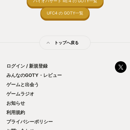
バイオハザード RE:4 の GOTY一覧
止する設定を有効
の仕組みの理解が
UFC4 の GOTY一覧
満足できるまで予
る！これにより沼
ミットがあるのに
に勤しんでしまう
型のローグライト
トップへ戻る
をクリアしたら今
う気持ちを揺るが
後の報酬で「これ
ちゃうじゃぁん。
ログイン / 新規登録
っと試すだけだか
て、クリアしちゃ
みんなのGOTY・レビュー
酬きたよ。もう寝
・・・・・ 「ぉ
ゲームと出会う
た、クリアまでや
ゲームラジオ
も工場自動化沼に
お知らせ
利用規約
プライバシーポリシー