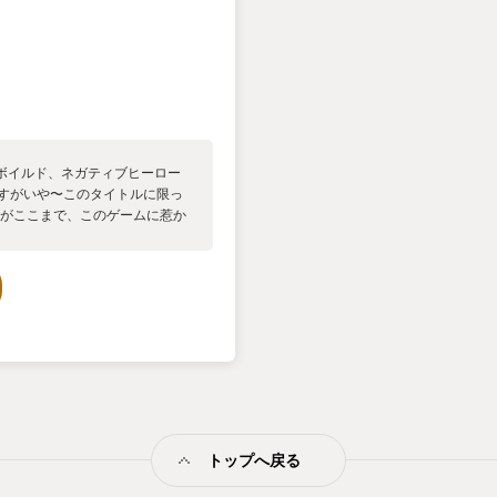
ボイルド、ネガティブヒーロー
ですがいや〜このタイトルに限っ
僕がここまで、このゲームに惹か
ックスなTPSシューティング
いの最中の凝った演出😎 そし
しいストーリー‼ 陰鬱で危うい
るのに、これほどまでにキャラ設
います‼ 是非遊んで頂きたい‼
す‼
トップへ戻る