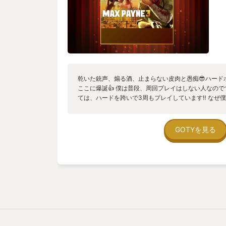
乾いた銃声、煽る酒、止まらない皮肉と愚痴😎ハード
ここに爆誕👍 僕は普段、周回プレイはしない人なの
ては、ハードを跨いで3周もプレイしています‼ なぜ
れているのかといいますと、ゲーム性は至ってオーソド
なのですが、例えば銃弾のクローズアップなど、 撃ち合
て、ダークな世界観で描かれる目が離せない色々と生々
GOTYを見る
ながらも魅力的な主人公🔥 ゲーム性はありふれてい
定、演出、ストーリーで魅せるタイトルは他にないと思
⚠くたびれたオジサンを応援したい方にもオススメで