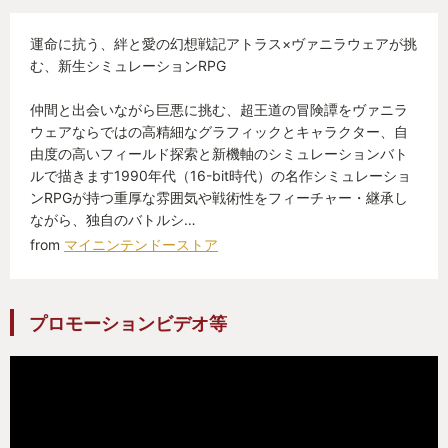
れる内容で十分に戦えるのでカジュアルに遊べま
運命に抗う、絆と愛の幻想戦記アトラス×ヴァニラウェアが挑
す。慣れてきた頃に、自分で組み立てた戦術がハマ
む、新生シミュレーションRPG
る瞬間がと最高に楽しいシステムです。
仲間と出会いながら巨悪に挑む、超王道の冒険譚をヴァニラ
[体験版について]
ウェアならではの高精細なグラフィックとキャラクター、自
由度の高いフィールド探索と新機軸のシミュレーションバト
私も本作発売前に体験版をプレイして、完全に本作
ルで描きます1990年代（16-bit時代）の名作シミュレーショ
に惚れ込みました。
ンRPGが持つ重厚な雰囲気や戦術性をフィーチャー・継承し
体験版の内容はゲームの面白い部分を切り取ったも
ながら、独自のバトルシ…
のではなく、序盤から5時間分もしくは一定までシナ
from
マイニンテンドーストア
リオが進行するまでプレイできるのですが、これが
なんと面白い。
プロモーションビデオ等
シミュレーション戦闘を1戦する度に、ほぼ毎回新し
い仲間が追加されていき新しい戦術を考える余地が
生まれ、次々に出来ることが広がっていく途方もな
さに圧倒されました。