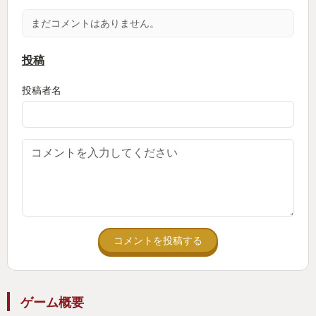
ここまででも十分満足感がありますが、本作の見ど
まだコメントはありません。
ころはここからです。
本作の戦闘は、仲間を編成した部隊単位で戦闘を行
投稿
います。戦闘中はオートチェスのように自動で進む
投稿者名
ためプレイヤーは見ていることしかできませんが、
事前に戦術を組み立てる事ができます。
ユニット毎に行動優先条件を設定できます。
例えば下記のような形ですね。
①体力の低い味方を回復する
②2体以上の敵に範囲攻撃する
③体力の低い敵に攻撃する
コメントを投稿する
このような戦術を味方分に設定し、敵味方が入り混
じって自動で戦闘が行われます。
ゲーム概要
一見難しそうですが、実際はゲーム内で自動設定さ