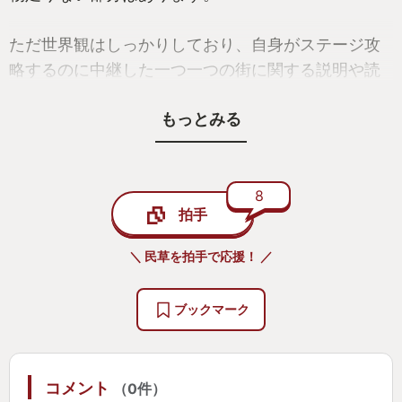
ただ世界観はしっかりしており、自身がステージ攻
略するのに中継した一つ一つの街に関する説明や読
むことができるほどの作り込みがされています。
もっとみる
[部隊編成の面白さ]
本作の面白いところはなんといっても、部隊編成で
す。
8
拍手
部隊編成では、1部隊に最大5人まで編成できます。
ユニットにはクラスがあり、歩兵、騎兵、重装兵、
＼ 民草を拍手で応援！ ／
飛行兵など組み合わせる事ができ、正面は重装と歩
兵を組み合わせた手堅い部隊で戦線を上げ、騎兵隊
ブックマーク
が孤立した敵を強襲するなど戦略を考える事ができ
ます。
コメント
（0件）