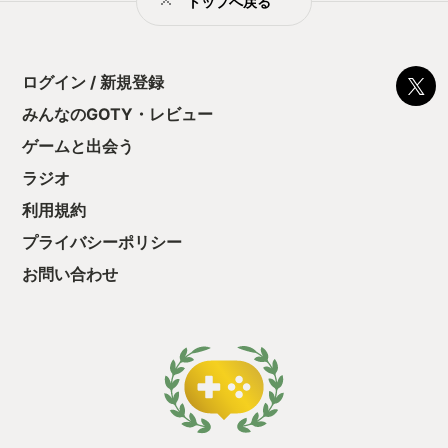
トップへ戻る
る！これにより沼
ミットがあるのに
に勤しんでしまう
型のローグライト
ログイン / 新規登録
をクリアしたら今
う気持ちを揺るが
みんなのGOTY・レビュー
後の報酬で「これ
ゲームと出会う
ちゃうじゃぁん。
っと試すだけだか
ラジオ
て、クリアしちゃ
酬きたよ。もう寝
利用規約
・・・・・ 「ぉ
プライバシーポリシー
た、クリアまでや
も工場自動化沼に
お問い合わせ