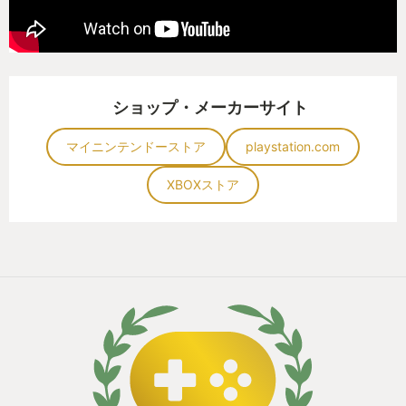
[まとめ]
シミュレーションRPGは人によって好き嫌いがある
分野だと思いますので、興味ある方は体験版からど
うぞ！
ショップ・メーカーサイト
そして、このゲームの虜になってください。
一緒に解放軍として、アレイン殿下をお助けしまし
マイニンテンドーストア
playstation.com
ょう！
XBOXストア