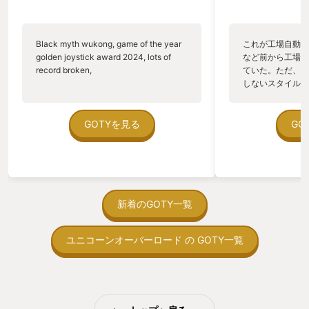
ズ要素、キャラ付けといったあらゆる要
素が最高に面白く、シリーズが初めての
方にも自信を持っておすすめできる作品
Black myth wukong, game of the year
これが工場自動化
です。 ソロプレイですので、今から初め
golden joystick award 2024, lots of
など前から工場自
ても乗り遅れるとか無いですので未プレ
record broken,
ていた。ただ、P
イの方は是非手に取ってください。
しないスタイルだし、P
のゲームいっぱい
ていた。 ただ、Sha
在を知ってから、
GOTYを見る
GO
う。気になる。ほ
ゃった。あぁ、セ
っている。あっ、
がない少しだけだ
を始めると、覚え
間制限があって、
新着のGOTY一覧
取っ付きづらいじ
トコンベアの配置
ユニコーンオーバーロード の GOTY一覧
ん！このゲーム、
向けか？というの
の印象。 しかし
止する設定を有効
の仕組みの理解が
満足できるまで予