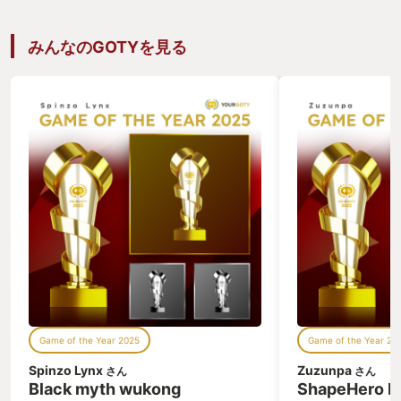
の猛攻を回避して反撃を決められた瞬間
の爽快感が一度味わうと夢中になるほど
の魅力があります。 初心者の私もチャプ
みんなのGOTYを見る
ター1の様々なボスに何度も負けまし
た。しかし、再戦するうちに徐々に操作
に慣れ、ACを手足のように動かして強
敵とギリギリの戦闘をする喜びを体感で
きました。 チャプター3あたりの操作に
なれた頃にACのパーツバリエーション
も増え、様々な組み合わせを試すといっ
たアーマードコアならではの魅力をこれ
でもかと見せつけられ、完全に心に火が
付いてしまいました。 さすがは10年新
作が出なくても熱狂的なファンがついて
いる理由が分かる他にない作品ですね。
また、作中にキャラクターのビジュアル
がない珍しい特徴があり、各キャラクタ
ーと音声通信でのやり取りも新鮮で、話
し方でキャラ毎の性格が分かりやすく表
現されており、容姿が分からずともキャ
Game of the Year 2025
Game of the Year 20
ラに愛着を持てるところがすごく丁寧に
キャラ付けされていることを感じら、つ
Spinzo Lynx
Zuzunpa
さん
さん
いつい感情移入してしまうような作りこ
Black myth wukong
ShapeHero F
みがされています。 操作性やカスタマイ