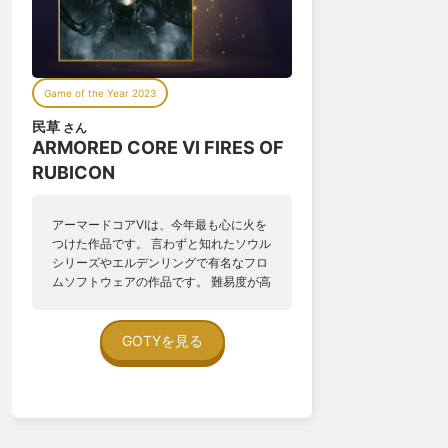
Game of the Year 2023
民草
さん
ARMORED CORE VI FIRES OF
RUBICON
アーマードコアⅥは、今年最も心に火を
つけた作品です。 言わずと知れたソウル
シリーズやエルデンリングで有名なフロ
ムソフトウェアの作品です。 難易度が高
いゲームが多いと聞いており、アーマー
ドコアシリーズやソウルシリーズを全て
未プレイの自分が楽しめるか不安があっ
GOTYを見る
たのですが、試しにプレイしてみれば、
難易度以上に多くの魅力が詰まった素晴
らしい作品でした。 本ゲームは3次元の
高速戦闘が特徴にあり、初めは操作が難
しい部分もありますが、プレイ中に相手