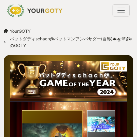
YourGOTY
バットダディschach@バットマンアンバサダー(自称)🦇🛸💜🎖️💫
のGOTY