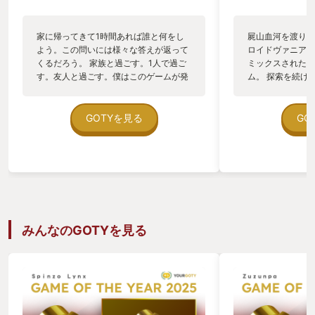
家に帰ってきて1時間あれば誰と何をし
屍山血河を渡り、
よう。この問いには様々な答えが返って
ロイドヴァニアと
くるだろう。 家族と過ごす。1人で過ご
ミックスされた骨
す。友人と過ごす。僕はこのゲームが発
ム。 探索を続け
売されて以降、こう答えている。 「知ら
場所へ辿り着ける
ない誰か2人と夜を渡っている」 と。 こ
ザインの気持ち悪
の作品、「ELDEN RING NIGHT
明さが癖になる感
GOTYを見る
GO
REIGN」(以下ナイトレイン) はフロムソ
じる敵と罠の配置
フトウェアの名作、「ELDEN RING」(以
べきボス戦。 全
下エルデンリング)のマップとエネミーと
毒性を秘めたこの
システムを使用したローグライトゲーム
いました。 今年
だ。 元々オープンワールドゲームだった
たがまだsteam
エルデンリングをぐっと縮小して、限ら
22日現在)、コ
れたキャラクターや限られた時間、限ら
てからプレイ予定
れたマップ内で敵を倒し、レベルを上
楽しみたい方、罠
みんなのGOTYを見る
げ、更なる強敵と待ち受けるボスを倒
宗教画が好きな方
す。 これだけである。しかしこのゲーム
す。
は今年の僕のゲーム時間の大半を奪って
しまった恐ろしく罪深いゲームである。
エルデンリングでは一部を除いてただひ
たすら、自分と向き合うゲームだった。