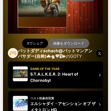
Xでシェア
画像をダウンロード
バットダディschach@バットマンアン
バサダー(自称)🦇🛸💜🎖️💫
のGOTY
GAME OF THE YEAR
S.T.A.L.K.E.R. 2: Heart of
Chornobyl
ベスト映像表現賞
エルシャダイ・アセンション オブ ザ
メタトロン HD