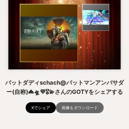
バットダディschach@バットマンアンバサダ
ー(自称)🦇🛸💜🎖️💫さんのGOTYをシェアする
Xでシェア
画像をダウンロード