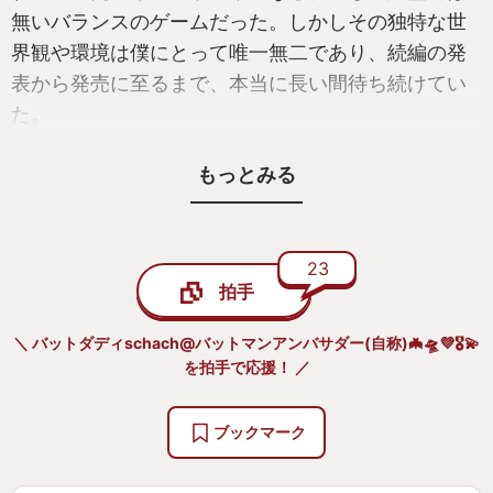
無いバランスのゲームだった。しかしその独特な世
界観や環境は僕にとって唯一無二であり、続編の発
表から発売に至るまで、本当に長い間待ち続けてい
た。
それというのも開発元はウクライナの企業である。
もっとみる
この一言だけでその発売の困難さは理解できるもの
と思う。
そして満を辞して発売した今作。それは僕があの頃
に走り回っていたZONEそのものだった。
23
拍手
今回は撃ったら当たる初期銃、相変わらずきつい重
量制限、頭の良い敵のNPC、至る所に張り巡らされ
＼ バットダディschach@バットマンアンバサダー(自称)🦇🛸💜🎖️💫
た罠、謎、前作よりも硬く、強く、いやらしく、よ
を拍手で応援！ ／
りグロテスクな愉快な仲間たちというクリーチャ
ー。それら全てが魅力となって僕をZONEから捉えて
ブックマーク
離さない。ボリュームも充実で、現在30時間はプレ
イしたがまだ先は見えない。