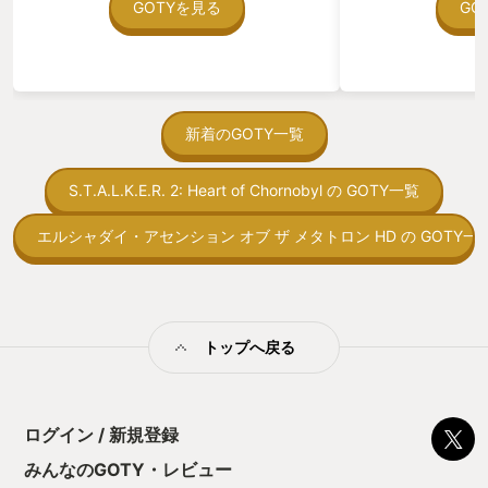
在を知ってから、
GOTYを見る
GO
もう一周、もう一周と夜を渡り続け、気
う。気になる。ほ
がつけば夜が明けてしまう事もある。 ア
ゃった。あぁ、セ
ップデートや情報の出し方も実に良好だ
っている。あっ、
った。武器や魔法、技の調整や各種ボス
がない少しだけだ
の調整も少しづつ行われ、絶対のセオリ
を始めると、覚え
ーというものがエンドコンテンツに拘ら
間制限があって、
新着のGOTY一覧
なければ特にない。かといって簡単でも
取っ付きづらいじ
ない。何度も、ライトに挑めば良いの
トコンベアの配置
だ。 魅力的なキャラクターとそれぞれの
S.T.A.L.K.E.R. 2: Heart of Chornobyl の GOTY一覧
ん！このゲーム、
関係性でユーザーの心を掴みつつ、夜へ
向けか？というの
の挑戦を常に新鮮なものに保ちつつ、常
の印象。 しかし
エルシャダイ・アセンション オブ ザ メタトロン HD の GOTY一
に報酬と快感が得られるゲームデザイ
止する設定を有効
ン。僕はこのゲームに惚れ込んでしまっ
の仕組みの理解が
た。何なら、これを書き込んでいる今現
満足できるまで予
在もDLCが発売された直後であるため、
る！これにより沼
夜を渡りたくて仕方ない気持ちを抑えて
ミットがあるのに
いる。 僕の今年のYOURGOTY大賞に選
トップへ戻る
に勤しんでしまう
ばれるのも納得である。このゲーム以外
型のローグライト
まともにやっていないのだから。そして
をクリアしたら今
来年もこのフロムソフトウェアという時
う気持ちを揺るが
間泥棒はまた別のジャンルでゲームを出
ログイン / 新規登録
後の報酬で「これ
すというではないか。来年も恐ろしく、
ちゃうじゃぁん。
みんなのGOTY・レビュー
それでいて楽しみである。 それでは、夜
っと試すだけだか
を渡ってきます。