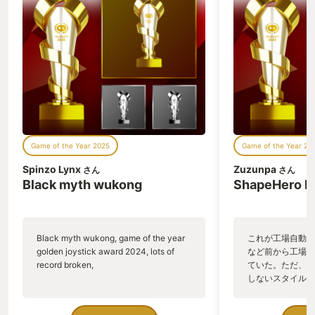
広大なマップを隅から隅まで探索し、
様々な武器や魔法やアイテムを駆使し、
強大な敵と戦い続ける。それはそれで非
常に楽しかったのだが、ナイトレインは
エルデンリングと同じ部分が大半である
はずが全く別のゲーム体験を与えてくれ
る。 前述した縮小したマップもアイテム
とエネミー、環境の一部をランダムに変
化させる事で毎回違う攻略を楽しめる。
主人公である夜渡りたち6人もそれぞれ
個別のストーリーと待機場所での何気な
Game of the Year 2025
Game of the Year 20
いセリフによって非常に魅力的なキャラ
クターとして仕上がっている。 限られた
Spinzo Lynx
Zuzunpa
さん
さん
3日という時間制約も1プレイ約45分と
Black myth wukong
ShapeHero F
いう絶妙な配分で準備に10分、1プレイ
45分、反省5分とこれでちょうど1時間で
ある。そしてその1プレイの間に拠点攻
略、小ボス撃破、探索、中ボス撃破、プ
Black myth wukong, game of the year
これが工場自動化
レイヤーの強化、大ボス撃破、というエ
golden joystick award 2024, lots of
など前から工場自
ルデンリングで得られた報酬と快感が詰
record broken,
ていた。ただ、P
め込まれている。 そしてこのゲームの恐
しないスタイルだし、P
ろしいところは5分の反省の直後にあ
のゲームいっぱい
る。「次は、もっと上手くやる」という
ていた。 ただ、Sha
期待と希望を抱けてしまう。そうなると