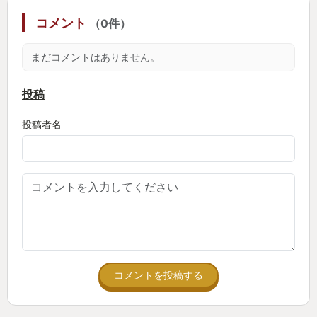
発売したばかりなのでアップデートも行われてい
コメント
（0件）
る。確かに難易度はかなり高く、プレイヤーの心を
折るような敵配置もある。しかし、こちらも敵より
まだコメントはありません。
も狡猾に、執念深く試行錯誤して困難を切り開くこ
と。それがこのゲームの本質だと思う。
投稿
まだまだこのゲームの魅力を語るにはプレイは不十
投稿者名
分であるが、みなさんも一度、ZONEに足を踏み入れ
てみよう。
現場一点だけ不満があるとするなら、死亡カウント
数の表示は要らない。
それでは良き狩りを、ストーカー！
コメントを投稿する