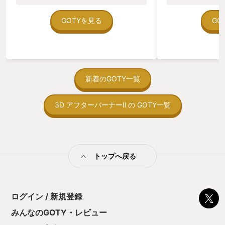
のゲームいっぱい
ていた。 ただ、Sha
在を知ってから、
GOTYを見る
GO
う。気になる。ほ
ゃった。あぁ、セ
っている。あっ、
がない少しだけだ
を始めると、覚え
間制限があって、
新着のGOTY一覧
取っ付きづらいじ
トコンベアの配置
3D アフターバーナーⅡ の GOTY一覧
ん！このゲーム、
向けか？というの
の印象。 しかし
止する設定を有効
の仕組みの理解が
満足できるまで予
トップへ戻る
る！これにより沼
ミットがあるのに
に勤しんでしまう
型のローグライト
ログイン / 新規登録
をクリアしたら今
う気持ちを揺るが
みんなのGOTY・レビュー
後の報酬で「これ