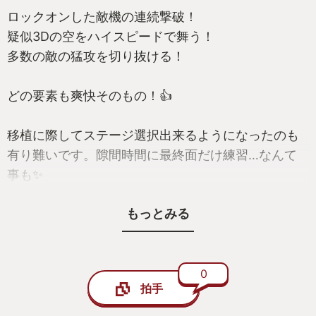
ロックオンした敵機の連続撃破！
疑似3Dの空をハイスピードで舞う！
多数の敵の猛攻を切り抜ける！
どの要素も爽快そのもの！👍
移植に際してステージ選択出来るようになったのも
有り難いです。隙間時間に最終面だけ練習…なんて
事も✨
お陰で時々だけどクリア出来るようになりました😭
もっとみる
多感な時期の自分からの宿題が出来たような気持ち
です！
素晴らしい移植、セガさん、M2さんに感謝です🥲
0
拍手
来年も当タイトルがMyGotyかも？😅