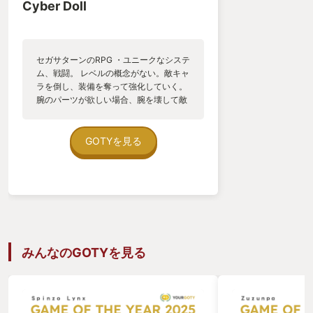
Cyber Doll
セガサターンのRPG ・ユニークなシステ
ム、戦闘。 レベルの概念がない。敵キャ
ラを倒し、装備を奪って強化していく。
腕のパーツが欲しい場合、腕を壊して敵
を倒してはいけない。 ・退廃した世界
観。 病気が蔓延したり、未知の生物、サ
イボーグが出てきたり、誰もかれもが疲
GOTYを見る
弊している世界。 ・先が気になるストー
リー。 主人公の出自が段々と明らかにな
るにつれ、気持ちが熱くなるのを感じま
す。 開発スタッフの方々の創意工夫、情
熱を感じます。 良きゲームでした(*´з`)
みんなのGOTYを見る