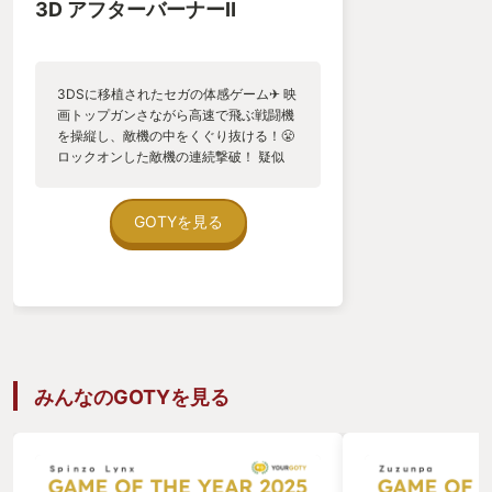
3D アフターバーナーⅡ
3DSに移植されたセガの体感ゲーム✈ 映
画トップガンさながら高速で飛ぶ戦闘機
を操縦し、敵機の中をくぐり抜ける！😤
ロックオンした敵機の連続撃破！ 疑似
3Dの空をハイスピードで舞う！ 多数の
敵の猛攻を切り抜ける！ どの要素も爽快
そのもの！👍 移植に際してステージ選択
GOTYを見る
出来るようになったのも有り難いです。
隙間時間に最終面だけ練習…なんて事も
✨ お陰で時々だけどクリア出来るように
なりました😭 多感な時期の自分からの
宿題が出来たような気持ちです！ 素晴ら
しい移植、セガさん、M2さんに感謝で
す🥲 来年も当タイトルがMyGotyかも？
😅
みんなのGOTYを見る