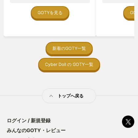
のゲームいっぱい
ていた。 ただ、Sha
在を知ってから、
GOTYを見る
GO
う。気になる。ほ
ゃった。あぁ、セ
っている。あっ、
がない少しだけだ
を始めると、覚え
間制限があって、
新着のGOTY一覧
取っ付きづらいじ
トコンベアの配置
Cyber Doll の GOTY一覧
ん！このゲーム、
向けか？というの
の印象。 しかし
止する設定を有効
の仕組みの理解が
満足できるまで予
トップへ戻る
る！これにより沼
ミットがあるのに
に勤しんでしまう
型のローグライト
ログイン / 新規登録
をクリアしたら今
う気持ちを揺るが
みんなのGOTY・レビュー
後の報酬で「これ