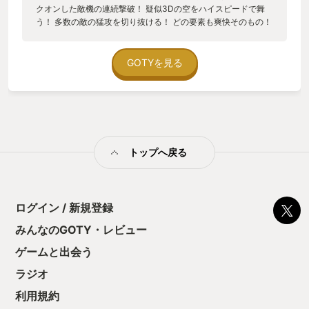
クオンした敵機の連続撃破！ 疑似3Dの空をハイスピードで舞
う！ 多数の敵の猛攻を切り抜ける！ どの要素も爽快そのもの！
👍 移植に際してステージ選択出来るようになったのも有り難い
です。隙間時間に最終面だけ練習…なんて事も✨ お陰で時々だ
けどクリア出来るようになりました😭 多感な時期の自分からの
GOTYを見る
宿題が出来たような気持ちです！ 素晴らしい移植、セガさん、
M2さんに感謝です🥲 来年も当タイトルがMyGotyかも？😅
トップへ戻る
ログイン / 新規登録
みんなのGOTY・レビュー
ゲームと出会う
ラジオ
利用規約