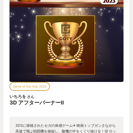
Game of the Year 2023
いちろを
さん
3D アフターバーナーⅡ
3DSに移植されたセガの体感ゲーム✈ 映画トップガンさながら
高速で飛ぶ戦闘機を操縦し、敵機の中をくぐり抜ける！😤 ロッ