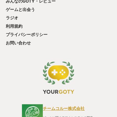
みんなのGOTY・レビュー
出す母の苦悩。 行く先々で、父オルテガ
っと試すだけだか
の物語を聞きながら旅を進め、そして父
ゲームと出会う
て、クリアしちゃ
との再会…。 父の愛、母の愛を噛み締め
酬きたよ。もう寝
ながら、涙を拭いてプレイしました。 そ
ラジオ
・・・・・ 「ぉ
して、大魔王を倒した後のエピローグは
た、クリアまでや
１＆２の期待を非常に高めてくれまし
利用規約
も工場自動化沼に
た。 幼い頃の思い出と共に、世界を股に
プライバシーポリシー
かけ大冒険したドラクエ３リメイク版
を、私のyourGOTY2025に選びます。
お問い合わせ
忘れてしまっていた沢山の事を思い出さ
せてくれて、本当にありがとうございま
した。 子どもの頃の私も、今の私も大満
足の作品でした。
チームコルー株式会社