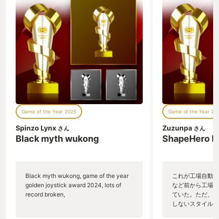
い出したり。 友だちと一緒に幽霊船さが
ャバクラです。 
しをしてて、やっと見つけたケド怖くて
になっています。 
少ししか探索出来なかった事を思い出し
売予定で期待も高
たり。 隣の兄ちゃんが、私が歌っている
2023年のGOT
と敵のエンカウント率が下がる気がする
と言って、２人で歌いながらネクロゴン
ドを抜けた事を思い出したり。 こんな小
さくて下らない思い出たちを、たくさん
思い出しながらプレイした本作。 気がつ
いたら、あの頃の自分が隣に座ってたん
だ。 兄も、隣の兄ちゃんも、友だちも。
みんなで画面を覗いてたんだ。 楽しい
Game of the Year 2025
Game of the Year 20
ね、ドラクエ面白いねって。 思い出話は
これくらいにします。 今作をプレイし
Spinzo Lynx
Zuzunpa
さん
さん
て、あの頃にタイムスリップ出来たの
Black myth wukong
ShapeHero F
は、原作を大切にしつつ、遊び易くリメ
イクされているからだと思います。 リメ
イク版の良かった点をいくつか挙げてみ
ます。 映像面の良かった所としては、ま
Black myth wukong, game of the year
これが工場自動化
ずはダンジョン。 キャラが松明を持って
golden joystick award 2024, lots of
など前から工場自
いる様に描いてあり、自分の回りは明る
record broken,
ていた。ただ、P
く、遠くは少し暗く表現されています。
しないスタイルだし、P
松明の明かりを頼りに進むダンジョンは
のゲームいっぱい
臨場感があり、冒険の解像度を上げてく