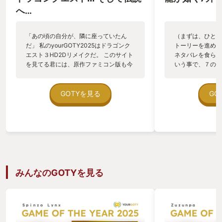
へ…
「あの頃の自分が、隣に座っていたん
（まずは、ひとつ
だ」 私のyourGOTY2025はドラゴンク
トーリーを進める
エスト３HD2Dリメイクだ。 このサイト
ネタバレを食らう
を見てる君には、原作ファミコン版も今
いう事で、７のス
回のリメイク版も、説明は要らないよ
事を描く都合、多
ね。 知らなかったなら検索しておくれ。
す。 ただ、私が
原作ファミコン版を遊んでいたのは、私
に、凄くワクワク
GOTYを見る
GO
が小学生低学年の頃。 兄のぼうけんのし
タバレでした。 
ょを消してしまって、しこたま怒られた
プレイ後に７をプ
のは一生忘れられない。 兄よゴメン。不
削がれるのでは？
幸な事故だったんだ。 だけどね、この素
不満点でした） 
晴らしいリメイク版ドラクエ３を遊んで
「同窓会」でした
いて思い出したんだ！ 当時、パーティの
ズを遊んだ時間が
メンバーは身の回りの人の名前を付ける
今作を楽しめたと
のが主流だった。 兄のパーティの戦士に
のあの場面！」と
みんなのGOTYを見る
は私の名前。 私がバシルーラで飛ばされ
ルしたりニコニコ
ても迎えに行くことなく、そのまま冒険
リーはコンパクト
を続けていた兄を隣で見ていたら、仲間
度があるので濃い
外れにされた様に感じて泣いてしまっ
ニゲーム、サブス
て、兄の部屋からつまみ出された事を思
おかつ今作はキャ