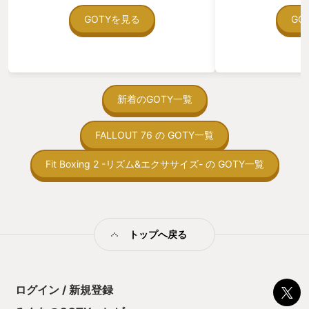
ていた。 ただ、Sha
れました。 次に、戦闘画面。 味方側
在を知ってから、
GOTYを見る
GO
は、コマンド選択中に背中のみを表示す
う。気になる。ほ
るだけ。 味方がアニメーションしても、
ゃった。あぁ、セ
それは見ごたえがあって面白かったとは
っている。あっ、
思いますが、敵のアニメーションだけに
がない少しだけだ
することで、テンポ良くバトルする事が
を始めると、覚え
出来ました。 そして細かい所だけど凄く
間制限があって、
新着のGOTY一覧
気に入ったのは、町やダンジョンの外観
取っ付きづらいじ
がキチンと描いてある事。 シャンパーニ
トコンベアの配置
の塔にたどり着いた時、ファミコン版の
FALLOUT 76 の GOTY一覧
ん！このゲーム、
内部マップや構造を思い出し、納得の外
向けか？というの
観に感動しました。 遊び易さもリメイク
の印象。 しかし
Fit Boxing 2 -リズム&エクササイズ- の GOTY一覧
してあります。 難易度設定で、戦闘不能
止する設定を有効
にならない様に出来る様にしたのは英断
の仕組みの理解が
だったと思います。 冒険は進めたいケ
満足できるまで予
ド、レベル上げしてる時間なんて無い
る！これにより沼
よ！って人は助かったと思います。 地味
ミットがあるのに
な事ではあるけれど、ルーラの移動先
トップへ戻る
に勤しんでしまう
を、施設の中か外かを選べる所も、小さ
型のローグライト
なストレスが無くなってて良かった点で
をクリアしたら今
す。 書き足されたシナリオも最高でし
う気持ちを揺るが
た。 旅立ちの日、息子を起こす母と祖父
ログイン / 新規登録
後の報酬で「これ
の会話。 物語の途中で、再び息子を送り
ちゃうじゃぁん。