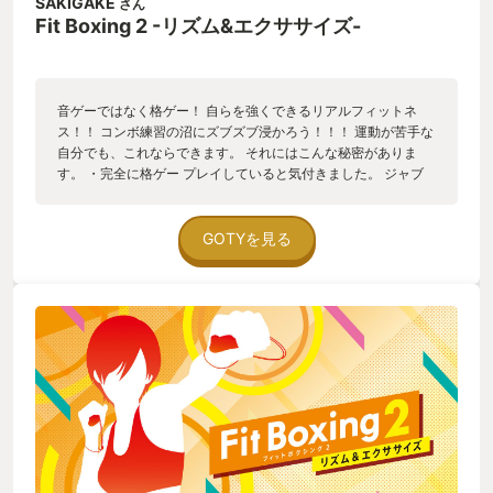
SAKIGAKE
さん
Fit Boxing 2 -リズム&エクササイズ-
音ゲーではなく格ゲー！ 自らを強くできるリアルフィットネ
ス！！ コンボ練習の沼にズブズブ浸かろう！！！ 運動が苦手な
自分でも、これならできます。 それにはこんな秘密がありま
す。 ・完全に格ゲー プレイしていると気付きました。 ジャブ
からストレートに隙なく繋がるのは、パンチ弱→パンチ強に繋
がる格ゲーみたいだな、と。 そう認識してからはより一層プレ
イが楽しくなりました。 そんな格ゲー要素を紹介します。 ゲー
GOTYを見る
ム開始時には選択できるエクササイズは少なく、ジャブ・スト
レートのコンビネーションから始まります。 クリアしていくと
徐々にフックやアッパーなどの技が増え、それに伴いエクササ
イズも増えていきます。 そうです、完全に格ゲーです。 課題ク
リア型のトレーニングモードです。 中盤からは回避アクション
やボディへの攻撃アクションも増え、複雑になってきます。 そ
れを完遂できたときには、MissionClear!!と表示が出て(脳内に)
トロフィー音が鳴り響きます(脳内に)。いい汗かけるというおま
け付きです。 よくできていると思うのが、様々なシチュエーシ
ョンを想定したトレーニングになっていることです。 前ステッ
プで一気に距離を詰め、ラッシュを浴びせてコンボの後隙を消
すように後ろステップで距離を取るとか。 ジャブストレートで