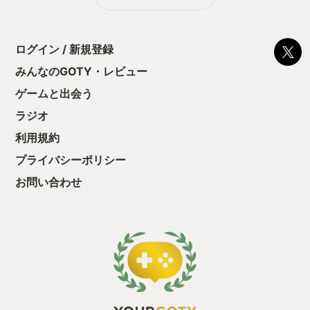
に気持ちいい。「どこを意識してどういう順番で体の部位を動
かすといいのか、今日はうまくできたのか」を軽く自己分析
し、次はここを意識してやってみよう、というループがずっと
続いているので継続できている。 また、”好みの声のトレーナー
ログイン / 新規登録
さんがいること”、”とにかくポジティブな声掛けをしてくれる
みんなのGOTY・レビュー
こと”もモチベーション維持に貢献している。 ちょっとだけ残念
な点は、正しいフォームや具体的な体の使い方などの詳細な説
ゲームと出会う
明をもっとゲーム内に収録して欲しかったこと。ゲーム内の説
明だけでは細かいところの説明が足りず、結局youtubeで公開
ラジオ
されている本作を監修した方の動画を探して、やっと正しいフ
利用規約
ォームを理解できた。なので、本当に最初の頃は良いが、ある
程度動き方が分かってきたタイミングで「自分のフォームは間
プライバシーポリシー
違っていないか」「具体的にどこを意識して動かすともっと効
果的になるのか」といったもう少しちゃんとやりたい人向けの
お問い合わせ
説明コンテンツも入っていれば嬉しかった。 これまで続けてみ
て思ったのは、本作は「筋肉を付けたい方にはあまり向かない
が、”お腹周りの脂肪を減らしたい・燃やしたい”、”とりあえず
運動不足解消に何かしたい”といった方には向いている」有酸素
運動系フィットネスゲームだと感じた。私は後者。 購入当初は
こんなに続けられるとは思わなかったので、ベストフィットネ
ス賞に選びました。