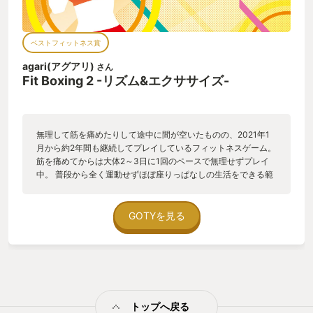
正面からのガードを固めさせて、ボディで崩すとか。 ダッキン
グで下に回避して、下からのボディアッパー→アッパーのコン
ボを叩き込むとか。このときアッパーのコンボはたぶん超必で
ベストフィットネス賞
すね。ゲージ使ってます。自分自身が光ってます。 このように
格ゲー要素を取り入れることによって運動習慣をつけることに
agari(アグアリ)
さん
見事に成功しています。 開発スタッフの皆様もきっとそう思っ
Fit Boxing 2 -リズム&エクササイズ-
ていたから、北斗の拳とのコラボタイトルでバトル要素を入れ
たのでしょう。 しかし本作のコンボ練習は自分のペースででき
るので、対人戦のわずらわしさがありません。 これを読んだ皆
様もコンボ練習の沼に一緒に沈んでいきましょう。 ・厳しすぎ
無理して筋を痛めたりして途中に間が空いたものの、2021年1
ない 毎日続けるのは社会人には大変です。 フィットボクシング
月から約2年間も継続してプレイしているフィットネスゲーム。
にもスタンプ機能がありますが、サボってしまってもインスト
筋を痛めてからは大体2～3日に1回のペースで無理せずプレイ
ラクターさん達は怒りません。 次に起動したときには「待って
中。 普段から全く運動せずほぼ座りっぱなしの生活をできる範
たぞー」と快く迎えてくれます。 本作以外で運動した後はスタ
囲で改善したい、と思ったのがきっかけで始めた。ちなみに、
ンプ取得するだけのためにエクササイズスタート→エクササイ
リングフィットアドベンチャーはスペースを確保するのが厳し
ズをやめる、をすることもあります。 インストラクターさんは
くて購入を断念。結果、「運動メニューに寝そべる体勢がな
GOTYを見る
あんなにやる気満々だったのに、すん・・・と真顔に戻って、
い」「床をあんまりドンドンしない」「1畳ほどのスペースがあ
それでも怒らずにスタンプを押してくれます。 本当にごめんっ
ればOK」なフィットボクシング2を購入。私はフローリングの
て思います。 おかげでゆるゆると続けることができています。
床に60×60cmのジョイントマット2枚を敷いてプレイしてい
フィットネスゲームは世の中に多数ありますが、これほど工夫
る。 プレイ感としては、筋肉的な負荷はあまり感じず、マラソ
されているゲームは初めて体験しました。 いろいろ考えながら
ンやランニングをしたあとのような汗の出方・疲労感がある。
プレイしたらきっと楽しめると思います。 体験版もあるのでプ
心拍数は上がるが、筋肉量が増える感じはしない。 正直、ゲー
レイしてみてはいかがでしょうか。
トップへ戻る
ム的な楽しみはあまりないが、ボクシング的な体の使い方が妙