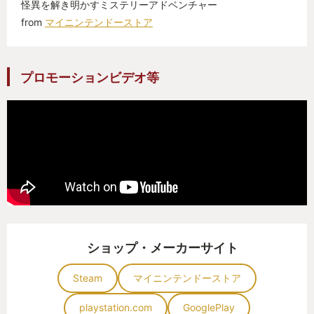
怪異を解き明かすミステリーアドベンチャー
そんな今年の私のGOTYは、去年のGOTYと姉妹受賞
from
マイニンテンドーストア
となる作品「都市伝説解体センター」。 去年の体験
があるからこそ、今年のGOTYに選んだ。
プロモーションビデオ等
皆さんも、ぜひ「和階堂真の事件簿」を遊んだ後に
「都市伝説解体センター」を！ この二作を連続でプ
レイして、墓場文庫さんの作品の良さを肌で感じて
ほしい。
ショップ・メーカーサイト
Steam
マイニンテンドーストア
playstation.com
GooglePlay