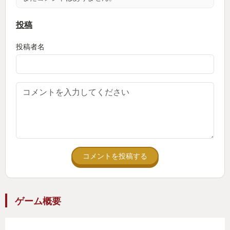
ームが購入できる。発売日にダウンロードし、即プ
レイ。いい世の中になったものだ。（当時はカメク
投稿
ラで予約購入したものだが）
投稿者名
感想は「最＆高」の一言。 UIは「和階堂真の事件
簿」を踏襲しているが、よりリッチになった感触
だ。 集英社ゲームズとのタッグにより、贅沢な仕様
になったのかな？と勝手に嬉しくなってしまった。
ゲームの内容に関しては、ぜひ皆さんに体験してほ
しいのであえて記載はしない。 都市伝説、怪異、そ
コメントを投稿する
してドット絵が好きなアラサー女子には、ドストラ
イクな作品であった。 そしてBitSummitで得た、
「雑誌以外で初めて新作ゲームを見つけた感動」
ゲーム概要
は、忘れられないほど衝撃的だった。