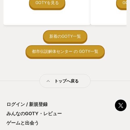
在を知ってから、
GOTYを見る
GO
う。気になる。ほ
ゃった。あぁ、セ
っている。あっ、
がない少しだけだ
を始めると、覚え
間制限があって、
新着のGOTY一覧
取っ付きづらいじ
トコンベアの配置
都市伝説解体センター の GOTY一覧
ん！このゲーム、
向けか？というの
の印象。 しかし
止する設定を有効
の仕組みの理解が
満足できるまで予
トップへ戻る
る！これにより沼
ミットがあるのに
に勤しんでしまう
型のローグライト
ログイン / 新規登録
をクリアしたら今
う気持ちを揺るが
みんなのGOTY・レビュー
後の報酬で「これ
ゲームと出会う
ちゃうじゃぁん。
っと試すだけだか