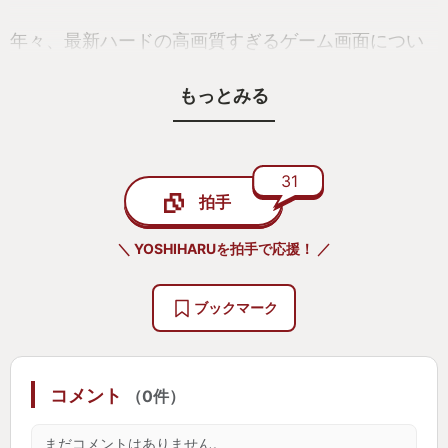
年々、最新ハードの高画質すぎるゲーム画面につい
ていけず、視覚に老化を感じるようになった。 しか
もっとみる
し「三つ子の魂百まで」と言うように、幼い頃にし
ゃぶりつくしたドット絵は令和になっても大好き
で、どんな美麗な映像よりも、私にとっては美しい
表現方法なのだ。
31
拍手
集英社ゲームズのブースでひとしきり舐め回すよう
＼ YOSHIHARUを拍手で応援！ ／
に見学し、パンフレットも確保して、ワクワクしな
がら2025年の発売を待った。 その間、気持ちを盛り
ブックマーク
上げるために墓場文庫さんの前作「和階堂真の事件
簿」をプレイ。ちなみに、こちらは去年の私のGOTY
である。
コメント
（0件）
気持ちの準備は万端！ 今は、お店に行かなくてもゲ
まだコメントはありません。