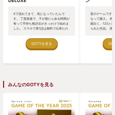
DELUXE
ン
Xで流れてきて、気になっていたんで
昔のゲームですが
す。 丁度産後で、子が寝たら余る時間が
なって購入。 色
有って手持ち無沙汰がきっかけで始めま
面白く、123と
した。 スマホで第1話は無料で出来たの
られた作品。 捜
で、スラスラ〜と読み進めると… え！？
回を増す毎に難し
なに！？ となる様な展開。（ネタバレに
らぬ間に1つの線
なるので内容は伏せます。） 続きが気に
そんな凄いゲーム
GOTYを見る
GO
なるー！Androidスマホでは続編が見つ
まらないやめられ
からず、SwitchでTRILOGYDELUXE版
魅力的で、中でも
（全話収録）を購入しました。 もう、子
ゃんが本当に可愛
が寝るたびに続きが気になってSwitchに
456が発売との
かぶりつきましたね。 一つ一つの話は長
たやりたいなぁと
過ぎず、でも物足りなさは感じない、隙
間時間にピッタリな物語でした。 話以外
にも良かったところは、話が進む事にUI
みんなのGOTYを見る
の改善が見られて操作しやすくなってい
るんです。 これも好印象のポイントで
す。 すべての謎を解き明かすと、続編を
匂わす様な締めくくり…。これはもう待
望してますと、作者さんに言いたいで
す。是非作って欲しい! そんな手軽なの