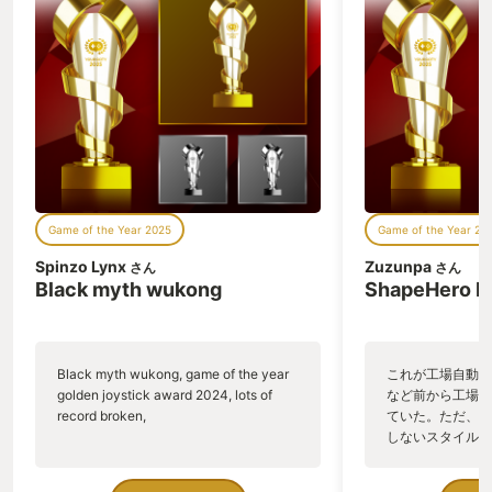
に奥深い作品でした。 そしてこの作品を
キッカケに、ゲーム欲がムクムクと湧き
上がりまして、育児の合間にゲームをす
る時間を作るようになりました。 それが
ストレス発散にもなり、自分にとっても
いい結果になりました。 ゲームをまた始
めるキッカケをくれたこのゲームを、今
年の私のGOTYにしたいと思います！
Game of the Year 2025
Game of the Year 20
Spinzo Lynx
Zuzunpa
さん
さん
Black myth wukong
ShapeHero F
Black myth wukong, game of the year
これが工場自動化
golden joystick award 2024, lots of
など前から工場自
record broken,
ていた。ただ、P
しないスタイルだし、P
のゲームいっぱい
ていた。 ただ、Sha