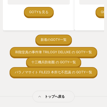
のゲームいっぱい
賞となる作品「都市伝説解体センタ
ていた。 ただ、Sha
ー」。 去年の体験があるからこそ、今年
在を知ってから、
GOTYを見る
GO
のGOTYに選んだ。 皆さんも、ぜひ「和
う。気になる。ほ
階堂真の事件簿」を遊んだ後に「都市伝
ゃった。あぁ、セ
説解体センター」を！ この二作を連続で
っている。あっ、
プレイして、墓場文庫さんの作品の良さ
がない少しだけだ
を肌で感じてほしい。
を始めると、覚え
間制限があって、
新着のGOTY一覧
取っ付きづらいじ
トコンベアの配置
和階堂真の事件簿 TRILOGY DELUXE の GOTY一覧
ん！このゲーム、
向けか？というの
の印象。 しかし
十三機兵防衛圏 の GOTY一覧
止する設定を有効
の仕組みの理解が
パラノマサイト FILE23 本所七不思議 の GOTY一覧
満足できるまで予
る！これにより沼
ミットがあるのに
に勤しんでしまう
型のローグライト
トップへ戻る
をクリアしたら今
う気持ちを揺るが
後の報酬で「これ