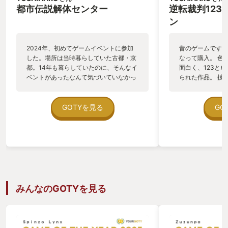
都市伝説解体センター
逆転裁判123
ン
2024年、初めてゲームイベントに参加
昔のゲームですが
した。場所は当時暮らしていた古都・京
なって購入。 色
都。14年も暮らしていたのに、そんなイ
面白く、123と
ベントがあったなんて気づいていなかっ
られた作品。 捜
たのは不覚中の不覚である。 BitSummit
回を増す毎に難し
は日本最大級のインディーゲームの祭典
らぬ間に1つの線
だ。 そこで見つけた、目立つピラミッド
そんな凄いゲーム
GOTYを見る
GO
にラーの目……。癖のありそうな兄ちゃ
まらないやめられ
んのドアップ。そんなデザインのドット
魅力的で、中でも
絵に釘付けになった。 「絶対好きなやつ
ゃんが本当に可愛
ーーーー！！」と飛びついたのは言うま
456が発売との
でもない。 年々、最新ハードの高画質す
たやりたいなぁと
ぎるゲーム画面についていけず、視覚に
老化を感じるようになった。 しかし「三
つ子の魂百まで」と言うように、幼い頃
みんなのGOTYを見る
にしゃぶりつくしたドット絵は令和にな
っても大好きで、どんな美麗な映像より
も、私にとっては美しい表現方法なの
だ。 集英社ゲームズのブースでひとしき