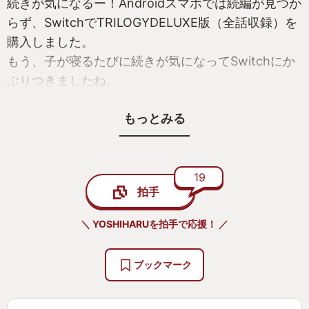
続きが気になるー！Androidスマホでは続編が見つか
らず、SwitchでTRILOGYDELUXE版（全話収録）を
購入しました。
もう、子が寝るたびに続きが気になってSwitchにか
ぶりつきましたね。
一つ一つの話は長過ぎず、でも物足りなさは感じな
もっとみる
い、隙間時間にピッタリな物語でした。
話以外にも良かったところは、話が進む事にUIの改
善が見られて操作しやすくなっているんです。
これも好印象のポイントです。
19
拍手
すべての謎を解き明かすと、続編を匂わす様な締め
くくり…。これはもう待望してますと、作者さんに
＼ YOSHIHARUを拍手で応援！ ／
言いたいです。是非作って欲しい!
そんな手軽なのに奥深い作品でした。
ブックマーク
そしてこの作品をキッカケに、ゲーム欲がムクムク
と湧き上がりまして、育児の合間にゲームをする時