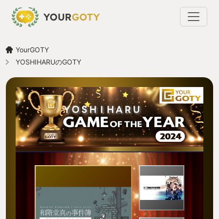
YourGOTY
YOSHIHARUのGOTY