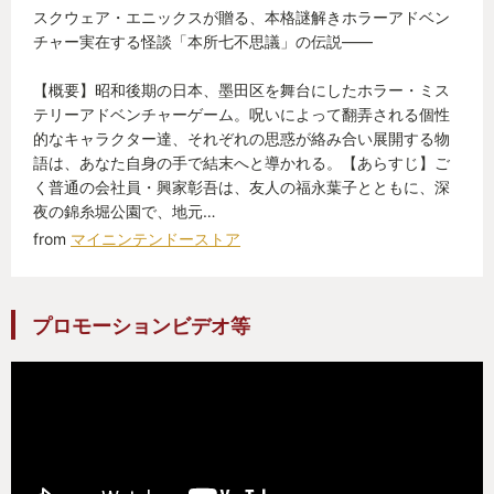
スクウェア・エニックスが贈る、本格謎解きホラーアドベン
チャー実在する怪談「本所七不思議」の伝説――
【概要】昭和後期の日本、墨田区を舞台にしたホラー・ミス
テリーアドベンチャーゲーム。呪いによって翻弄される個性
的なキャラクター達、それぞれの思惑が絡み合い展開する物
語は、あなた自身の手で結末へと導かれる。【あらすじ】ご
く普通の会社員・興家彰吾は、友人の福永葉子とともに、深
夜の錦糸堀公園で、地元…
from
マイニンテンドーストア
プロモーションビデオ等