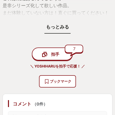
是非シリーズ化して欲しい作品。
まだ体験していない方は！直ぐに買ってください！
後悔はない！
もっとみる
むしろ知らないほうが後悔ですからね！
7
拍手
＼ YOSHIHARUを拍手で応援！ ／
ブックマーク
コメント
（0件）