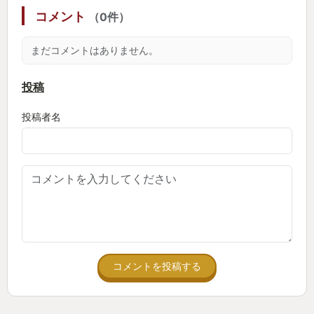
間を作るようになりました。
コメント
（0件）
それがストレス発散にもなり、自分にとってもいい
結果になりました。
まだコメントはありません。
ゲームをまた始めるキッカケをくれたこのゲーム
を、今年の私のGOTYにしたいと思います！
投稿
投稿者名
コメントを投稿する