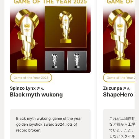
り舐め回すように見学し、パンフレット
も確保して、ワクワクしながら2025年
の発売を待った。 その間、気持ちを盛り
上げるために墓場文庫さんの前作「和階
堂真の事件簿」をプレイ。ちなみに、こ
ちらは去年の私のGOTYである。 気持ち
の準備は万端！ 今は、お店に行かなくて
もゲームが購入できる。発売日にダウン
ロードし、即プレイ。いい世の中になっ
たものだ。（当時はカメクラで予約購入
したものだが） 感想は「最＆高」の一
言。 UIは「和階堂真の事件簿」を踏襲し
ているが、よりリッチになった感触だ。
Game of the Year 2025
Game of the Year 20
集英社ゲームズとのタッグにより、贅沢
な仕様になったのかな？と勝手に嬉しく
Spinzo Lynx
Zuzunpa
さん
さん
なってしまった。 ゲームの内容に関して
Black myth wukong
ShapeHero F
は、ぜひ皆さんに体験してほしいのであ
えて記載はしない。 都市伝説、怪異、そ
してドット絵が好きなアラサー女子に
は、ドストライクな作品であった。 そし
Black myth wukong, game of the year
これが工場自動化
てBitSummitで得た、「雑誌以外で初め
golden joystick award 2024, lots of
など前から工場自
て新作ゲームを見つけた感動」は、忘れ
record broken,
ていた。ただ、P
られないほど衝撃的だった。 そんな今年
しないスタイルだし、P
の私のGOTYは、去年のGOTYと姉妹受