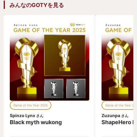
ター Let's Go! ピカチュウLet's Go!イー
作品だったからで
みんなのGOTYを見る
ブイ」(以下ピカブイ)は1996年2月に発
のゲームにまつわ
売されたポケモン赤緑の別バージョン
旅路にお付き合い
「ピカチュウ」をベースに遊び方やシナ
す。 私が初めて
リオをSwitch用に再構築した作品です。
た。発売は1985
このゲームを初めて遊んだ時の印象はあ
ン版より2年近く
まり良いものではありませんでした。 そ
当時、私は小学校
の最大の理由は野生ポケモンとのバトル
のメディアはカセ
がカットされているからです。 野生ポケ
コーダーのピー、
モンに遭遇するとポケモンGOのような
み音が懐かしいで
ゲット画面になり、モンスターボールを
ど大きくなく、で
投げるか逃げるかの選択になり、ポケモ
昭和の時代…^_^
ンを捕まえる場合はJoy-Conを振ってボ
も荒井清和先生が
ールを投げるアクションをします。 ポケ
が後のファミコン
モントレーナーになりきって直感的にモ
イメージは完全に
ンスターボールを投げれるようになった
デートされました
反面、多彩な技でポケモンを弱らせたり
ム冒頭部分のネタ
状態異常にする事でつかまえやすくなる
す。 公式HPで
Game of the Year 2025
Game of the Year 20
という「駆け引き」が無くなってしまい
ですが真っさらな
ました。 正直、この仕様に触れた時「ポ
は読むのをお控え
Spinzo Lynx
Zuzunpa
さん
さん
ケモンGOに擦り寄らないでほしい」と
2024年現代か
Black myth wukong
ShapeHero F
すら思ったのです。 私自身、ポケモン
語が始まります。
GOを楽しんでいますがあれはスマホと
「あなた」は19
位置情報を使った番外編で本編とは別物
人事件を相棒の猿