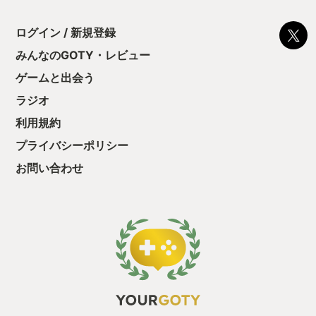
嬉しくなりました。 我が家にあるポケモ
年パートをクリア
に勤しんでしまう
ンソフトは「ピカブイ」の他に本編作品
釧路へ到着、20
型のローグライト
の「ポケモンシールド」「ポケモンバイ
します！ 2024
ログイン / 新規登録
をクリアしたら今
オレット」…さて何を渡すのがいいだろ
ての相棒「シュン
う気持ちを揺るが
みんなのGOTY・レビュー
う？と考えた時、ひらがなモードがある
な」と共に列車で
後の報酬で「これ
という理由で「ピカブイ」を渡す事にし
う道中で1987
ゲームと出会う
ちゃうじゃぁん。
ました。 娘が「ピカブイ」を遊び始める
入が本当に素晴ら
っと試すだけだか
とすぐに笑い声が聞こえてきました。
😆 それは何故か
ラジオ
て、クリアしちゃ
「どこを楽しんでいるのかな？」と気に
1988年…私がMS
酬きたよ。もう寝
利用規約
なり、覗いてみると私が邪道だと感じた
はもちろん、ファ
・・・・・ 「ぉ
野生ポケモンゲットに夢中になり、Joy-
1987年当時も
プライバシーポリシー
た、クリアまでや
Conをブンブン振り回していました。 さ
来ませんでした。
も工場自動化沼に
ながらポケモントレーナーになりきって
ク〜を遊んだ翌年
お問い合わせ
いるような姿を見て気がついた事があり
引っ越した友達に
ました。 「そっか、ピカブイは駆け引き
で、帰りは「青春
が発生する野生ポケモンとのバトル&ゲ
ら札幌から千葉の
ットをカットして直感的なポケモンゲッ
た。 当時中学1
トに特化した事で遊ぶ人の間口を広げた
時、函館から青森
んだ…」と。 体力を削り、状態異常をか
なく青函連絡船でし
けて…という駆け引きはポケモンの醍醐
ムを遊んだ時は気
味であると同時にともすると初めてゲー
が1986年の北
ムを遊ぶ人にとっては大きなハードルに
が北海道の広大さ
なるのかもしれません。 特に私の娘のよ
ながらの帰宅で札
うに小学1年でひらがなでゲームの内容
約半日かかったの