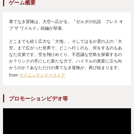
ゲーム概要
果てなき冒険は、大空へ広がる。『ゼルダの伝説 ブレス オ
ブ ザ ワイルド』続編が登場。
どこまでも続く広大な「大地」、そしてはるか雲の上の「大
空」まで広がった世界で、どこへ行くのも、何をするのもあ
なた次第です。空を翔けめぐり、不思議な空島を探索するの
か？リンクの手にした新たな力で、ハイラルの異変に立ち向
かうのか？あなただけの果てなき冒険が、再び始まります。
from
マイニンテンドーストア
プロモーションビデオ等