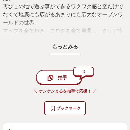
再びこの地で遊ぶ事ができるワクワク感と空だけで
なくて地底にも広がるあまりにも広大なオープンワ
ールドの世界。
マップを全て歩き、コログを全て発見し、クリア率
100%達成を一区切りにこのゲームから離れようと考
もっとみる
えた時、ふと思い出したのです…「そうだ、まだカ
バンダの看板、全部立てていなかった」と。
カバンダの看板はコログのようなお面でのヒントも
なく、クリア率のような「あとどれくらい残ってい
0
拍手
るのか？」の目安もありません。文字通り「終わり
の見えない旅路」です。
＼ ケンケンまるを拍手で応援！ ／
ここまでの総プレイ時間は550時間を軽く超えてま
す。でもカバンダさんは今日も過酷な地でエノキダ
ブックマーク
社長の看板を必死で支えているんです！
「よし！行くか！」
愛社精神熱い漢(おとこ)の生き様に応えるべく、今日