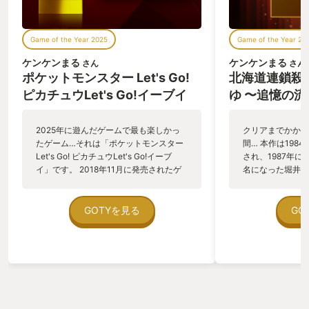
Game of the Year 2025
Game of the Year 20
ケンケンまる
ケンケンまる
さん
さん
ポケットモンスター Let's Go!
北海道連鎖殺
ピカチュウLet's Go!イーブイ
ゆ 〜追憶の
形〜
2025年に遊んだゲームで最も楽しかっ
クリアまでかかっ
たゲーム…それは「ポケットモンスター
間… 本作は198
Let's Go! ピカチュウLet's Go!イーブ
され、1987年
イ」です。 2018年11月に発売されたゲ
名になった堀井雄
ームなので今から7年前のゲームになり
に手がけたアドベ
ます。 今年遊んだゲームとして選ばせて
イク作品です。 
頂きますが厳密に言うと発売直後に購入
なコマンド選択式
GOTYを見る
GO
をし、1ヶ月ほどでクリアもしていま
は昨今では新作も
す。 正直、その当時の評価はあまり高く
ビットPC時代は
なく、その理由は後述しますが今年の
た。 わずか数時
No.1ゲームとして選ばせて頂く理由は現
まうゲームをなぜ2
在小1の娘が初めて自力でクリアしたゲ
のか？ それはこ
ームで娘と遊び直す事によって評価が爆
れた昭和とリメイ
上がりしたからです。 「ポケットモンス
を繋ぐ時間経過を