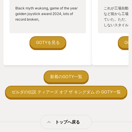
の認識です。 Switchで出た初のポケモ
と共に解決に導い
Black myth wukong, game of the year
これが工場自動化
ンタイトルでしたので当時は「今後はポ
2024年現在は
golden joystick award 2024, lots of
など前から工場自
ケモンGOが基準になるのかな？」と不
有給消化をする立
record broken,
ていた。ただ、P
安になりましたが今ならそれが杞憂であ
1人の女子大生が
しないスタイルだし、P
った事はこの後に出たポケモンシリーズ
名前は「猿渡まりな
のゲームいっぱい
を見れば明らかです。 2018年11月当時
ーツク連鎖殺人事
ていた。 ただ、Sha
は私の妻が妊娠中で家で時間のある時に
「シュン」の娘だ
在を知ってから、
GOTYを見る
GO
遊べるゲームとして妻が「Let's Go!イー
はボスに父のシュ
う。気になる。ほ
ブイ」を、私が「Let's Go!ピカチュウ」
き込まれてしまっ
ゃった。あぁ、セ
を遊び始めました。 妊娠中の妻は体調が
ことにかつて事件
っている。あっ、
悪い時もあり、Joy-Conを振って遊ぶポ
ったニポポ人形が
がない少しだけだ
ケモンゲームは途中で遊ばなくなりまし
げます。 この出
を始めると、覚え
た。 私もクリアこそしたものの、やり込
ュンが解決した3
間制限があって、
新着のGOTY一覧
む事はなく、「ピカブイ」は長らく本棚
件」と深い関わり
取っ付きづらいじ
の奥にしまわれたままでした。 2019年3
考えた二人は共に
トコンベアの配置
月に娘が産まれ、6年が過ぎ、小学校に
すべく、北海道・
ゼルダの伝説 ティアーズ オブ ザ キングダム の GOTY一覧
ん！このゲーム、
通い出したある日「ポケモンのゲームを
決意します！舞台
向けか？というの
遊んでみたい」と言ってきました。 娘と
俊介を襲った犯人
の印象。 しかし
初めて一緒に遊んだゲームはSwitch2の
謎、そして再び蘇
止する設定を有効
「マリオカートワールド」で今でも休み
ク事件」… 北海
の仕組みの理解が
の日に一緒に遊ぶ事もありますが基本一
スがまりなに語る
満足できるまで予
トップへ戻る
人で遊ぶポケモンを遊んでみたいと言っ
鎖殺人事件…リメ
る！これにより沼
てきた時は少し驚きましたが娘の成長が
物語が始まります。
ミットがあるのに