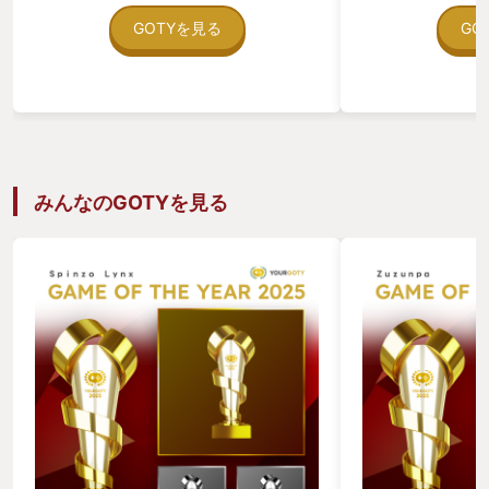
ことなくプレイ意欲を高めてくれた『デ
い、極寒の自然と
イヴ・ザ・ダイバー』。 久々に、スト
点が置かれてい
GOTYを見る
GO
ーリークリア後も自ら目標を作ってやり
とのんびり進めら
こみプレイをするほど楽しめた作品。全
本作は理解度が上
体のボリュームも長すぎず短すぎずでち
というのも、常に
ょうど良い。寿司屋パートでは定番のネ
管理を要求される
タから斬新なネタまで想像以上にバリエ
食料の確保はもち
ーションが豊富。最終的にお店に出すネ
設をどれにするか
タは利益率の高いものに絞られてしまう
はどの施設か、ど
が、新しい魚をGETしたときの「この魚
ソースを割り当て
みんなのGOTYを見る
はどんな寿司になるのだろうか」という
不満にどう対処し
ワクワク感がたまらない。 登場キャラ
ードへの備えは大
は皆クセが強く、なぜか中年おじさん率
トはどうするか、
がとても高いところも本作のユニークさ
常に複数あり、最
の一つになっている。（嫌いじゃな
くいかない。 
い） 寿司職人”バンチョ”の無駄にかっ
を繰り返すうちに
こいい大げさな調理演出には思わず笑っ
の対処方法、備え
てしまうが、その清々しいまでの振り切
かってくる。本当
れ方が最高に良い。 魚は海に潜ってフ
こからだ。そして
ックショット的な「銛（モリ）」で突い
ハマっていく。
て捕るのだが、簡単すぎず難しすぎない
トリアルを兼ねた
絶妙なバランスの難易度。アクションの
いるため、何もな
手触りの良さが特に良い。釣りでは味わ
ぽり出されること
えない、魚たちとの直接的な駆け引きを
（シナリオクリア