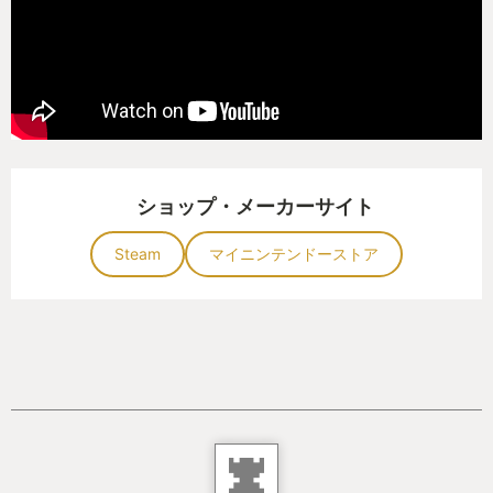
グ』をやってみたいと思っている。しかし、ダーク
ソウルで刻み込まれた苦手意識のせいで手を出す勇
気がなかった。
しかし、本作をプレイし、進め方の気付きを得たこ
とで、来年は『エルデンリング』 にも挑戦してみよ
うかと思い始めている。
ショップ・メーカーサイト
Steam
マイニンテンドーストア
（プレイ時間：約33時間）