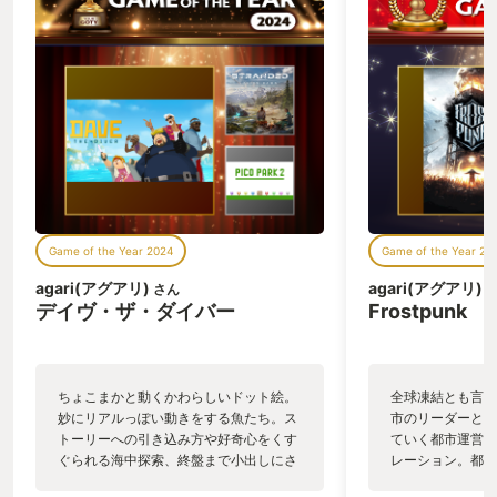
Game of the Year 2024
Game of the Year 20
agari(アグアリ)
agari(アグアリ)
さん
デイヴ・ザ・ダイバー
Frostpunk
ちょこまかと動くかわらしいドット絵。
全球凍結とも言え
妙にリアルっぽい動きをする魚たち。ス
市のリーダーとし
トーリーへの引き込み方や好奇心をくす
ていく都市運営社
ぐられる海中探索、終盤まで小出しにさ
レーション。都市
れる新要素の数々など、最後まで飽きる
の王道『Cities: