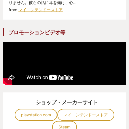
りません。彼らの話に耳を傾け、心…
そして何より、皆、言葉選びが穏やかで優しさに満
from
マイニンテンドーストア
ちている。とても心地よいのだ。
プロモーションビデオ等
何日もかけ、ゆっくりと紡がれていく視えない糸。
表情や会話の間(ま)から感じ取れる心の機微。彼らは
そこに存在し、それぞれの人生を生きている。その
行く先を見てみたい。そんな気持ちがモチベーショ
ンとなる。
人の話に耳を傾けるのが好きな方なら、本作もきっ
と気に入るはずだ。
ショップ・メーカーサイト
ストーリーは前作からの続きモノであるため、今か
らプレイするなら前作『コーヒートーク』からのプ
playstation.com
マイニンテンドーストア
レイを推奨する。もちろん、本作『エピソード2』か
Steam