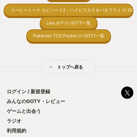
った。チュートリアルでは「他にこうい
さい！(^^)
トコンベアの配置
うこともできるよ」みたいな感じで割と
コーヒートーク エピソード2：ハイビスカス＆バタフライ の GOT
ん！このゲーム、
あっさり流されていたように思う。その
向けか？というの
ため、”派遣”というキーワードは知って
の印象。 しかし
Lies of P の GOTY一覧
いたが、何が得られるのか、どうやって
止する設定を有効
派遣するのか、という使い方までは覚え
の仕組みの理解が
ておらず、結局攻略サイトで調べるまで
Pokémon TCG Pocket の GOTY一覧
満足できるまで予
分からなかった。今思えば、まだあまり
る！これにより沼
慣れていない序盤からどんどん新要素が
ミットがあるのに
出てくることに圧倒され、私の頭が一瞬
に勤しんでしまう
ショートした隙に入ってきた情報だった
型のローグライト
のだろう。正直、そこまでいう程のこと
トップへ戻る
をクリアしたら今
でもないのだが、一気にドドドッと説明
う気持ちを揺るが
パネルを出すのではなく、もう少し穏や
後の報酬で「これ
かにしたほうが頭に入りやすかったか
ちゃうじゃぁん。
も、と感じた。 総じて、満足感のある
ログイン / 新規登録
っと試すだけだか
適度なボリュームでとっつきやすくとて
て、クリアしちゃ
も面白い作品。要素は多いが、世界観と
みんなのGOTY・レビュー
酬きたよ。もう寝
のマッチによる違和感の少なさやプレイ
・・・・・ 「ぉ
ゲームと出会う
ヤーが理解しやすいようとても丁寧に作
た、クリアまでや
られていることが非常に良く感じられ
ラジオ
も工場自動化沼に
た。自然と誰かへオススメしたくなる良
作。もちろん、粗を探そうと思えば探せ
利用規約
るが、プレイして得られる楽しさや面白