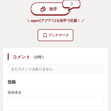
対戦はやや単調に感じる部分もあるが、戦略性はき
3
拍手
ちんと感じられ、試合時間とのバランスも良い。
＼ agari(アグアリ)を拍手で応援！ ／
不満点は、保存可能なデッキ数がまだちょっと少な
いこと。タイプ別にちゃんと組んだもの、ネタとし
ブックマーク
て遊びで組んだものなど、色々残しておきたい。
どれくらい続くか分からないが、おそらく来年も
コメント
（0件）
細々とやっているように思う。
ポケモンというコンテンツの力も大きいが、スマホ
まだコメントはありません。
用のカードゲームとして見ても、非常に遊びやすく
作られていると感じた。
投稿
投稿者名