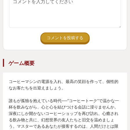
まま楽しむことができた。
コーヒートークシリーズの何が一番良いかと問われ
れば、私は「雰囲気と、ささやかな心の交流が垣間
見えること」と答える。
コメントを投稿する
登場人物たちはそれぞれに、大小さまざまな問題を
抱えている。こちらができるのは、その人のことを
ゲーム概要
想った”あたたかい一杯”を提供することのみ。そのた
った一杯のコーヒーが、ほんの僅かに心を解きほぐ
コーヒーマシンの電源を入れ、最高の笑顔を作って、個性的
す。悩み事を抱えながらフラッと入ったこの場所
なお客たちを出迎えましょう。
に、自分は受け入れられたという安心感があるのか
もしれない。お店に入ったときには口に出すつもり
誰もが孤独を抱えている時代──“コーヒートーク”で温かな一
のなかったことを打ち明けられたり、それをたまた
杯を飲みながら、心と心を結びつける会話に浸りませんか。
深夜にしか開かないコーヒーショップを再び訪れ、心癒され
ま聞いた他のお客さんとの繋がりや新たな関係性が
る飲み物と共に、幻想世界の友人たちと旧交を温めましょ
生まれたりもする。心と心の距離がよく見える。
う。マスターであるあなたが接客するのは、人間だけとは限