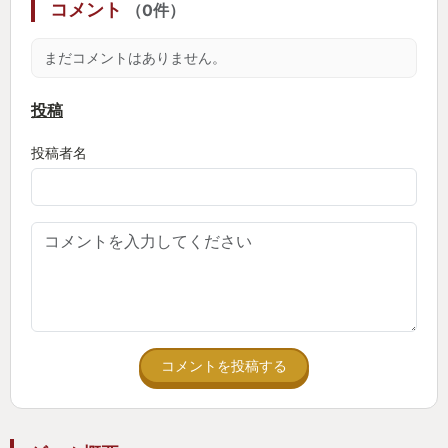
コメント
（0件）
ちにならない。よくわからなかったステータス振り
やビルド構成も、最初に方針を固めて振り切ればス
まだコメントはありません。
ムーズに進んでいく。
投稿
この手のゲームはこうやって進めていくものなのか
投稿者名
とわかった途端、苦手意識が和らいでいった。なん
とかなりそうだ、という希望が見えた。
生活スタイル的に仕事のある平日は落ち着いてプレ
イできないため、週末に1～2時間くらいのスローペ
ースでプレイしていた結果、クリアまでに4ヶ月もか
かった。
コメントを投稿する
そして、3つあるエンディングのうちのバッドエンド
で幕を閉じた。2周目をやるか？ いや、やめよ
う。 もちろん他のエンディングも気にはなった