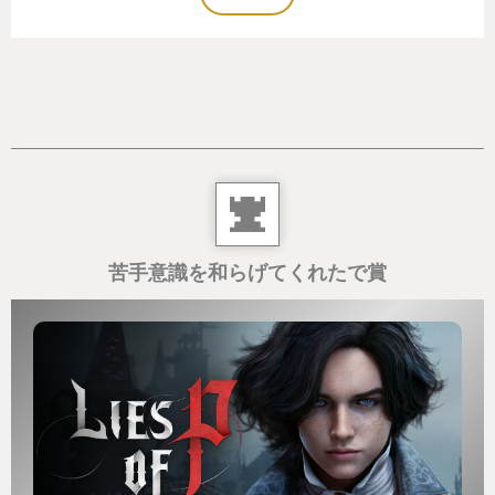
らでも楽しめなくはないが、前作から続投している
キャラたちの背景を知っているとより深く理解が進
む。
そして、惜しむらくは、作者であるモハメド・ファ
ーミ氏が本作『エピソード2』のリリース前に急逝し
ていること。本作には、その件に関連した隠し要素
もあったりする。気になる方はゲーム内容だけでな
く、周辺情報も調べてみるとより味わい深く感じら
苦手意識を和らげてくれたで賞
れるだろう。
そう、まるで彼らに淹れてきた”一杯のコーヒー”のよ
うに。
お気に召すかどうかは、もちろんあなた次第。