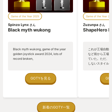
楽しめる。酸素ボンベの残量がそのまま
至るまでの小目的
主人公の体力となっている点も、説得力
る。迷ったときは
のあるスマートな設計。また、銛自体に
めていけば、自然
Game of the Year 2025
Game of the Year 20
強化段階や属性要素があったりと、わか
ける。 難易度
りやすい成長要素もモチベーションが上
はそこまで重くな
Spinzo Lynx
Zuzunpa
さん
さん
がる。オープンワールド的な自由度はな
通知が少し気づき
Black myth wukong
ShapeHero F
いが、その分プレイヤーを引き込んでい
ズ。。） そし
く計算し尽くされた”面白い、楽しい”が
れて長く生き延び
詰まっている。テンポよく進むストーリ
自分の手によって
ーや解禁要素も相まり、ストレスをほと
「本当に怖いのは
Black myth wukong, game of the year
これが工場自動化
んど感じることなく、快適に楽しめた。
れない」と思わず
golden joystick award 2024, lots of
など前から工場自
また、徐々に温度感が上がっていくス
た。”社会派”と
record broken,
ていた。ただ、P
トーリーにも引き込まれた。少々気にな
るような気がする
しないスタイルだし、P
ったのは、一部の登場人物たちを深堀り
ア”も”ディスト
のゲームいっぱい
した話がほとんどないことだ。この点に
ないのかもしれな
ていた。 ただ、Sha
ついては、どこかの開発者インタビュー
あと、そんなこ
在を知ってから、
GOTYを見る
GO
記事で、今後スピンオフ的な作品で主人
違った都市開発系
う。気になる。ほ
公やキャラたちの深堀りをしていきたい
『Frostpunk
ゃった。あぁ、セ
という構想があると読んだことがある。
たタイトルですが
っている。あっ、
続編を匂わせる終わり方だったことから
た本作を今年のMy
がない少しだけだ
も、今後の展開が気になっている。 他
います。 PS P
を始めると、覚え
には、調味料のメイン調達方法である
Xbox Game 
間制限があって、
新着のGOTY一覧
「スタッフの派遣のやり方」も少し気な
で、気になった方
取っ付きづらいじ