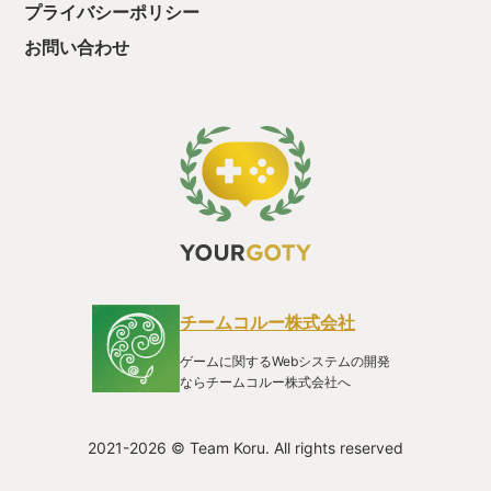
プライバシーポリシー
さはそれらを優に超えてくる。全体的に
コミカルさが全面に出ているため、気持
お問い合わせ
ちが重くならないのも良い。また、その
他の様々なエンタメ作品を知っている
と、散りばめられたパロディネタにクス
ッとでき、より楽しめる。初登場時
の”サトー氏”には、ちょっと衝撃を受け
た。 本作で特に好きなところは、「ド
ット絵で描かれた魚たち」だ。浅瀬のカ
ラフルな熱帯魚から中層の存在感ある大
型魚、名前すら知らなかった深海魚。果
ては、すでに絶滅して化石でしか見つか
っていない古代魚まで出てくる。すべて
実在する（した）魚なので、ネットで画
像を検索してドット絵と見比べてみるの
チームコルー株式会社
も面白かった。そういう点では知的好奇
心も満たされ、一石二鳥である。動きも
ゲームに関するWebシステムの開発
ちゃんと魚っぽく、ただ眺めているだけ
ならチームコルー株式会社へ
でも癒やされた。魚や深海などに少なか
らず興味がある人には、どこか心に引っ
かかるポイントがあるはずだ。もちろ
2021-2026 © Team Koru. All rights reserved
ん、ドット絵好きにもおすすめしたい。
それと余談だが、プレイした人の多く
が、いつの間にかダイバーではなく”キ