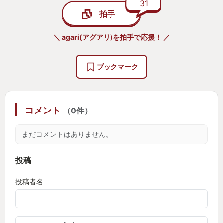
31
拍手
私は図らずも、このシチュエーションと同じよう
に、夜眠る前の周りが静かな時間帯にプレイしてい
＼ agari(アグアリ)を拍手で応援！ ／
た。そのせいか、ゲーム内の雰囲気と良くマッチ
し、とても自然に没入できた。
ブックマーク
2周目以降は攻略サイトに頼りつつも、すべてのエピ
ソードの真相が見たいという欲が途切れず、一通り
コメント
（0件）
遊び終わったあとの満足度は非常に高かった。
まだコメントはありません。
また、本作は毎日少しずつ進めるのにちょうど良い
ボリュームでもある。ゲーム内では「1日」ごとに区
投稿
切りよく進行していくため、私は「リアルな1日で、
投稿者名
ゲーム内の1日分だけ進める」というスタイルで進め
ていた。私にとっては、それがちょうど良かったの
かもしれない。最後までモチベーションを維持した