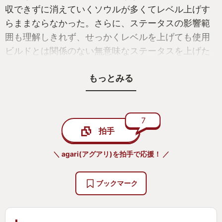
収できずに消えていくソウルが多くてレベル上げす
らままならなかった。さらに、ステータスの影響範
囲も理解しきれず、せっかくレベルを上げても使用
ビルドとは関係のない無意味なステータスを上げた
りしていたことも一因である。つまり、当時はこの
もっとみる
ゲームシステムへの理解が追いつかず、どうすれば
いいのか分かっていなかったのだ。
それから数年後。毛色は異なるが、似たような高難
7
拍手
度アクションゲームである本作『Lies of P』に触れ
る機会があった。以前の挫折が尾を引いていたが、
＼ agari(アグアリ)を拍手で応援！ ／
元々アクションゲームは好きなため、試しにちょっ
とだけという気持ちでプレイを開始。
ブックマーク
すると、どうだろう。同じようにダークな雰囲気な
のに、気品の漂う部分が多いからか鬱屈とした気持