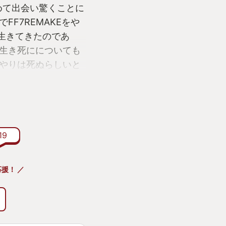
めて出会い驚くことに
F7REMAKEをや
に生きてきたのであ
生き死にについても
やりは死ぬらしいと
、新鮮な気持ちと驚
した。
テムもアクティブタ
アクション重視の戦
い出す節もあり、新鮮
19
中になってプレイし
いない。聞いたこと
援！ ／
がされ物語に彩を添
リを何重にも深く掘
レイの私でも理解で
ムも面倒な部分もあ