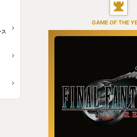
GAME OF THE Y
ース