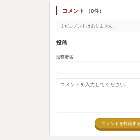
るが基本的には楽しめた。
コメント
（0件）
要素を言い始めたら尽きないが、
GOTYになる決定的な理由は「ク
まだコメントはありません。
やったんかい！」という一言に尽き
語られなかったセフィロスやティフ
投稿
ないね」とクールに決めるクラウド
一辺倒のストーリだと思っていたが
投稿者名
ーリーで過去改装にてティファの部
ことを真顔で言うクラウド。あ、こ
わと気づいたのは遅すぎた。KHの
クラウドの一面もあることはあるが
の女性に振り回される少し抜けてる
が印象的だった。22年経って真の
えたことが嬉しかった。それが私の
コメントを投稿す