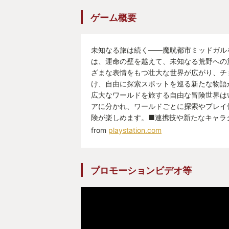
ゲーム概要
未知なる旅は続く――魔晄都市ミッドガル
は、運命の壁を越えて、未知なる荒野への
ざまな表情をもつ壮大な世界が広がり、チ
け、自由に探索スポットを巡る新たな物語
広大なワールドを旅する自由な冒険世界は
アに分かれ、ワールドごとに探索やプレイ
険が楽しめます。■連携技や新たなキャラ
from
playstation.com
プロモーションビデオ等