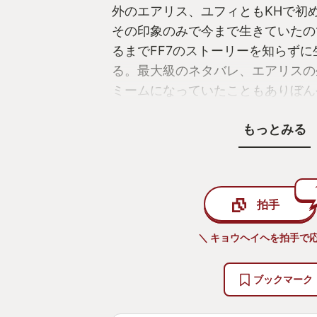
外のエアリス、ユフィともKHで初
その印象のみで今まで生きていたのでF
るまでFF7のストーリーを知らず
る。最大級のネタバレ、エアリスの
ミームになっていたこともありぼん
聞いたことがあったが経緯も知らず
もっとみる
きで今回のFF7REVERSEをプレイ
ストーリーもそうだがバトルシス
イムバトル（ATB）の現代解釈で
闘、これに関しては何度もKHを思
拍手
な中に懐かしさも感じ発売日から夢
た日々、今年一番熱中したのは間違
＼ キョウヘイヘを拍手で応
があるBGMは再録様々なアレンジ
え、ワールドマップの探索はストー
ブックマーク
り下げることが出来て今作原作初プ
きることが出来る。様々なミニゲー