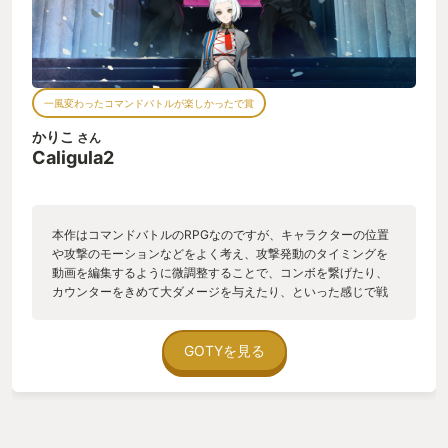
ので、気になった人は聞いてみるといい。 ちなみに僕のお気に
入りはスワップアウトとかDesigned desiresとか。
一風変わったコマンドバトルが楽しかったで賞
かりこ
さん
Caligula2
本作はコマンドバトルのRPGなのですが、キャラクターの位置
や攻撃のモーションなどをよく考え、攻撃発動のタイミングを
動画を編集するように微調整することで、コンボを繋げたり、
カウンターをきめて大ダメージを与えたり、といった感じで戦
略を考えてプレイするのが楽しかったです。 また、一般にボカ
ロPと言われる作曲家の方々によって作られた楽曲が、それぞれ
対応する中ボスキャラクターのイメージを掘り下げる役割を果
GOTYを見る
たしているのが素晴らしかったです。 今年発売のゲームではあ
りませんが、夏前にプレイして、いまだにサントラを聞くくら
い好きなので部門賞に入れさせていただきました。