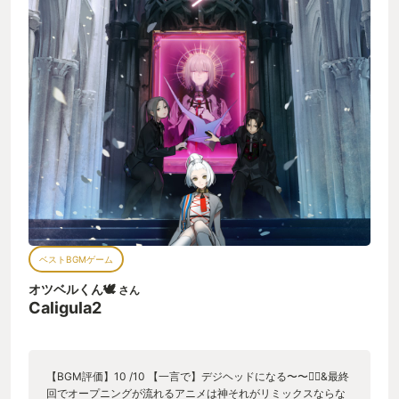
ベストBGMゲーム
オツベルくん🕊️
さん
Caligula2
【BGM評価】10 /10 【一言で】デジヘッドになる〜〜😵‍💫&最終
回でオープニングが流れるアニメは神それがリミックスならな