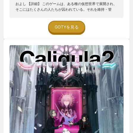
およし 【詳細】 このゲームは、ある種の仮想世界で展開され、
そこにはたくさんの人たちが囚われている。それを維持・管
理・運営するために、楽士たちがリグレットというバーチャド
ールの曲を作り、人々を夢中にさせることで、その体制を強固
なものとしている。主人公たちは、その仮想世界から脱出する
GOTYを見る
ために｢帰宅部｣を結成し、現実への帰還を試みるー このゲーム
のあらすじをざっとまとめるとこんな感じだ。でもって、その
仮想世界でリグレットの曲に夢中になりすぎると、デジヘッド
と呼ばれる異形の怪物となり、主人公たちを襲い始める。 正直
に言えば、私はデジヘッドになりかけている。だってそうだろ
う。ダンジョン攻略中、ダンジョンでの戦闘中、ボス戦全てで
いい感じのボーカル曲が流れてきたら、いい加減脳内にこびり
つく。このゲームをプレイしていて困ったのが、ゲームをして
いない時でも、脳内にBGMがリフレインし始めたことだ。 ここ
ら辺詳しく記そう。このゲームは言ってしまえば、ダンジョン
曲がボカロ曲で、ステージのボス曲はそのリミックスだ。あた
かもアニメ最終回の途中でオープニングが再生されるかのよう
に、高まり高まった末のボス戦でそれまで流れてきたダンジョ
ン曲のリミックスが流れ始める…え、これがゲーム中で何度も
体験できるんですか？あ、もう僕デジヘッドでいいで〜す😇😇
😇 というわけなので、このゲームのBGMのクオリティは保証す
る。脳内をリグレットの曲で満たしたい人は、遊んでほしい。
サントラはSpotifyとYoutube Musicで聴けることを確認済みな