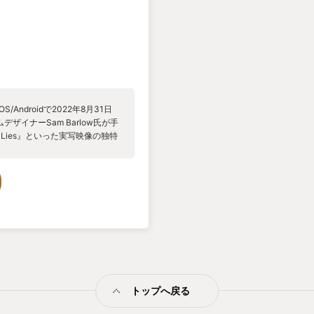
/iOS/Androidで2022年8月31日
ザイナーSam Barlow氏が手
ing Lies』といった実写映像の独特
y』はSam Barlow氏の名を広
るある人物の取り調べ映像か
、彼女の物語を追っていく作品
承されていると思います。 本作の
が撮影されたが、どれも公開さ
公開となってしまったのか、女
されたアドベンチャーとなって
発見したスタッフ（おそらく）
探りますが、『Her Story』と
ブジェクトを選択することでそ
 Story』より視覚的に分かり
トップへ戻る
風景だけではなく、役者のインタ
ーティング映像、プライベート