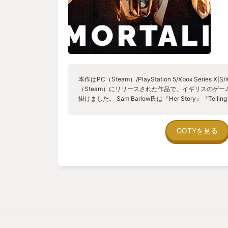
本作はPC（Steam）/PlayStation 5/Xbox Series X|S
（Steam）にリリースされた作品で、イギリスのゲームデ
掛けました。 Sam Barlow氏は『Her Story』『Tell
なアドベンチャーを手掛けております。 特に『Her Stor
めた作品で、警察のデータベースに分割保存されてい
ら、キーワードを直接入力で検索して別の映像に飛び
GOTYを見る
で、この仕組みや精神は『IMMORTALITY』にも継
内容としては、複数の年代で同じ女優が出演する映画
れることはなくその女優も姿を消した、映画はなぜ未
優はどうなったのか、その真相を探る実写映像で構成
います。 プレイヤーはたまたま倉庫で大量の映像を
で、『Her Story』のように映像から映像に飛んで真相を
違いキーワードを入力するのではなく、映像の中のオ
のオブジェクトに関連した別の映像に飛べるため、『Her
やすい仕組みになっています。 映像は、映画の撮影
ビュー映像やリハーサルの映像、関係者集まってのミ