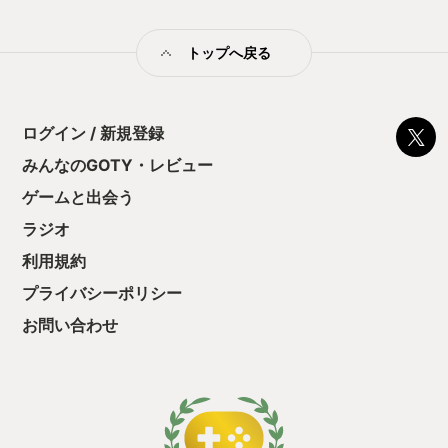
麗な草原が広がります。 その草原が広がるエフェクトが美しい
んです。 風力発電の電力を利用して、地下から水をくみ上げる
トップへ戻る
こともできます。 水が流れた周辺には草地が広がります。 この
瞬間も美しいのです。 荒涼とした世界が草花や森林に変化する
エフェクトが美しく、どんどん自然を取り戻したくなるんで
す。 また、プレイヤーは何をすればいいのか、わからなくなる
ことがないというのも遊びやすくていいんです。 それぞれのス
ログイン / 新規登録
テージ（マップ）には、完了するべきタスクが設定されていま
みんなのGOTY・レビュー
す。 それを目標に草原を広げたり、水源を浄化したり、気温を
上げるタスクがあれば、目標温度に達するように野焼きをした
ゲームと出会う
りして、少しずつタスクを完了していきます。 そうすることに
よって、そのステージの自然は豊かになっていきます。 ただ
ラジオ
し、そのタスクの順番や設備の設置場所などを適当にやってい
利用規約
れば最終目標を達成できるわけではないので、試行錯誤を繰り
返して、遊んでいくことになると思います。 （私は、前半のス
プライバシーポリシー
テージではそこまで繰り返しはしませんでしたが、後半のステ
ージでは、何度かやり直して、クリアしました。） 流れている
お問い合わせ
ミュージックもゆったりとした落ち着く雰囲気で、自然が広が
っていくこの作品にぴったりです。 また、陸上動物、鳥類、魚
類、海洋哺乳類なども登場して、画面の中に動きがあるので、
ついつい、何か発見したくなるんです。 自らが作り上げた自然
ですから、探索するのも楽しいんです。 私の中では、『自然と
共に生きる』賞を授与いたしたいと思います。