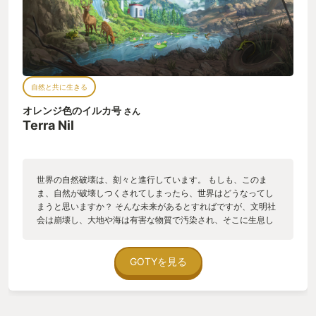
自然と共に生きる
オレンジ色のイルカ号
さん
Terra Nil
世界の自然破壊は、刻々と進行しています。 もしも、このま
ま、自然が破壊しつくされてしまったら、世界はどうなってし
まうと思いますか？ そんな未来があるとすればですが、文明社
会は崩壊し、大地や海は有害な物質で汚染され、そこに生息し
ていた動物たちは死に絶え、植物ですらも生えることのない不
毛の地となっていることでしょう。 この作品は、そんな大地か
ら始まります。 この作品では、自然を取り戻す技術を用いて、
GOTYを見る
本来あった自然に戻していく過程を楽しむことができます。 自
然を取り戻す装置を動かすために、風力発電設備を設置すると
ころから始まります。 次に、土壌を浄化する装置を設置して、
汚染物質を中和します。 そのあとに散水設備を設置すると、綺